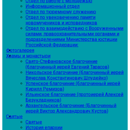
Отдел по работе с молодежью
Информационный отдел
Отдел по тюремному служению
Отдел по увековечению памяти
новомучеников и исповедников
Отдел по взаимодействию с Вооруженными
силами, правоохранительными органами и
подразделениями Министерства юстиции
Российской Федерации:
Фотогалерея
Храмы и монастыри
Свято-Стефановское благочиние
(благочинный иерей Евгений Тарасов)
Никольское благочиние (благочинный иерей
Вячеслав Константинович Шпудейко)
Успенское благочиние (благочинный иерей
Кирилл Ремизов)
Ильинское благочиние (протоиерей Алексей
Безукладников)
Архангельское благочиние (Благочинный
иерей Виктор Александрович Кустов)
Святые
Святые
История епархии