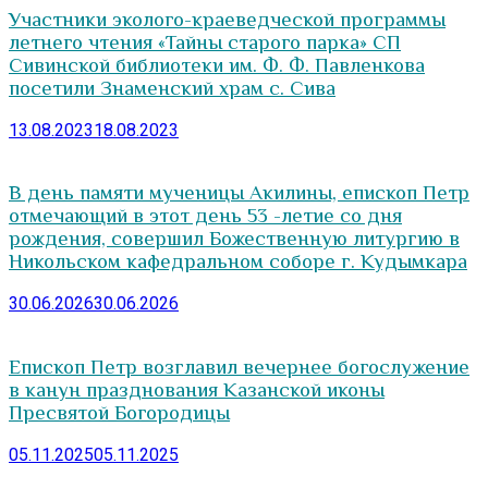
Участники эколого-краеведческой программы
летнего чтения «Тайны старого парка» СП
Сивинской библиотеки им. Ф. Ф. Павленкова
посетили Знаменский храм с. Сива
13.08.2023
18.08.2023
В день памяти мученицы Акилины, епископ Петр
отмечающий в этот день 53 -летие со дня
рождения, совершил Божественную литургию в
Никольском кафедральном соборе г. Кудымкара
30.06.2026
30.06.2026
Епископ Петр возглавил вечернее богослужение
в канун празднования Казанской иконы
Пресвятой Богородицы
05.11.2025
05.11.2025