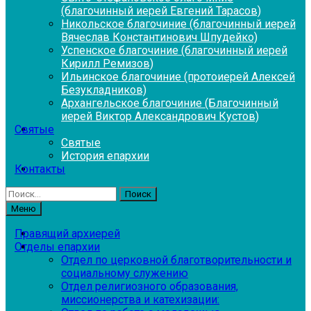
(благочинный иерей Евгений Тарасов)
Никольское благочиние (благочинный иерей
Вячеслав Константинович Шпудейко)
Успенское благочиние (благочинный иерей
Кирилл Ремизов)
Ильинское благочиние (протоиерей Алексей
Безукладников)
Архангельское благочиние (Благочинный
иерей Виктор Александрович Кустов)
Святые
Святые
История епархии
Контакты
Найти:
Меню
Правящий архиерей
Отделы епархии
Отдел по церковной благотворительности и
социальному служению
Отдел религиозного образования,
миссионерства и катехизации: