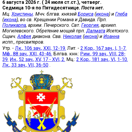
6 августа 2026 г. ( 24 июля ст.ст.), четверг.
Седмица 10-я по Пятидесятнице.
Поста нет.
Мц.
Христины
. Мчч. блгвв. князей
Бориса
(
икона
) и
Глеба
(
икона
), во св. Крещении Романа и Давида. Прп.
Поликарпа
, архим. Печерского. Свт.
Георгия
, архиеп.
Могилевского. Обретение мощей прп.
Далмата
Исетского.
Сщмч.
Алфея
диакона. Свв.
Николая
(
икона
) и
Иоанна
испп., пресвитеров.
Утр. -
Лк., 106 зач., XXI, 12-19.
Лит. -
2 Кор., 167 зач., I, 1-7.
Мф., 88 зач., XXI, 43-46.
Блгвв. кнн.:
Рим., 99 зач., VIII, 28-
39.
Ин., 52 зач., XV, 17 - XVI, 2.
Мц.:
2 Кор., 181 зач., VI, 1-10.
Лк., 33 зач., VII, 36-50
.