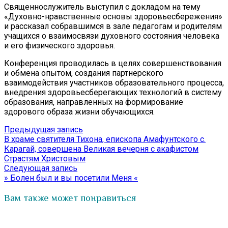
Священнослужитель выступил с докладом на тему
«Духовно-нравственные основы здоровьесбережения»
и рассказал собравшимся в зале педагогам и родителям
учащихся о взаимосвязи духовного состояния человека
и его физического здоровья.
Конференция проводилась в целях совершенствования
и обмена опытом, создания партнерского
взаимодействия участников образовательного процесса,
внедрения здоровьесберегающих технологий в систему
образования, направленных на формирование
здорового образа жизни обучающихся.
Навигация
Предыдущая
Предыдущая запись
запись:
В храме святителя Тихона, епископа Амафунтского с.
по
Карагай, совершена Великая вечерня с акафистом
записям
Страстям Христовым
Следующая
Следующая запись
запись:
» Болен был и вы посетили Меня «
Вам также может понравиться