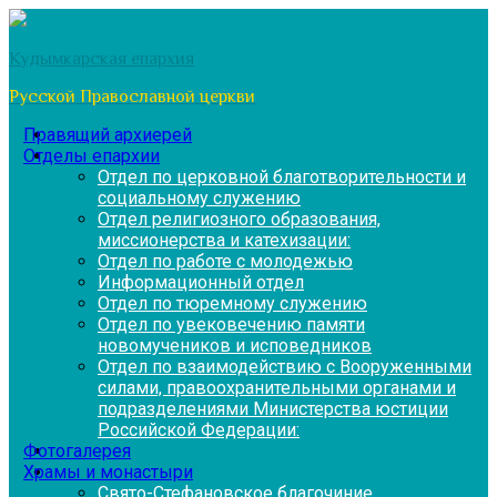
Перейти
к
Кудымкарская епархия
содержимому
Русской Православной церкви
Правящий архиерей
Отделы епархии
Отдел по церковной благотворительности и
социальному служению
Отдел религиозного образования,
миссионерства и катехизации:
Отдел по работе с молодежью
Информационный отдел
Отдел по тюремному служению
Отдел по увековечению памяти
новомучеников и исповедников
Отдел по взаимодействию с Вооруженными
силами, правоохранительными органами и
подразделениями Министерства юстиции
Российской Федерации:
Фотогалерея
Храмы и монастыри
Свято-Стефановское благочиние