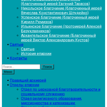
(благочинный иерей Евгений Тарасов)
Никольское благочиние (благочинный иерей
Вячеслав Константинович Шпудейко)
Успенское благочиние (благочинный иерей
Кирилл Ремизов)
Ильинское благочиние (протоиерей Алексей
Безукладников)
Архангельское благочиние (Благочинный
иерей Виктор Александрович Кустов)
Святые
Святые
История епархии
Контакты
Найти:
Меню
Правящий архиерей
Отделы епархии
Отдел по церковной благотворительности и
социальному служению
Отдел религиозного образования,
миссионерства и катехизации: