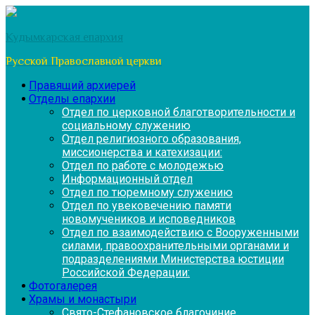
Перейти
к
Кудымкарская епархия
содержимому
Русской Православной церкви
Правящий архиерей
Отделы епархии
Отдел по церковной благотворительности и
социальному служению
Отдел религиозного образования,
миссионерства и катехизации:
Отдел по работе с молодежью
Информационный отдел
Отдел по тюремному служению
Отдел по увековечению памяти
новомучеников и исповедников
Отдел по взаимодействию с Вооруженными
силами, правоохранительными органами и
подразделениями Министерства юстиции
Российской Федерации:
Фотогалерея
Храмы и монастыри
Свято-Стефановское благочиние