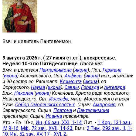
Вмч. и целитель Пантелеимон.
9 августа 2026 г. ( 27 июля ст.ст.), воскресенье.
Неделя 10-я по Пятидесятнице.
Поста нет.
Вмч. и целителя
Пантелеимона
(
икона
). Прп.
Германа
(
икона
) Аляскинского. Прп.
Анфисы
(
икона
) исп., игумении
и 90 сестер ее. Равноапп.
Климента
(
икона
), еп.
Охридского,
Наума
(
икона
),
Саввы
,
Горазда
и
Ангеляра
.
Блж.
Николая
(
икона
) Кочанова, Христа ради юродивого,
Новгородского. Свт.
Иоасафа
, митр. Московского и всея
Руси.
Собор Смоленских святых
. Сщмч.
Амвросия
, еп.
Сарапульского. Сщмч.
Платона
и
Пантелеимона
пресвитера. Сщмч.
Иоанна
пресвитера.
Утр. - Ев. 10-е,
Ин., 66 зач., XXI, 1-14.
Лит. -
1 Кор., 131 зач.,
IV, 9-16.
Мф., 72 зач., XVII, 14-23.
Вмч.:
2 Тим., 292 зач., II, 1-
10.
Ин., 52 зач., XV, 17 - XVI, 2.