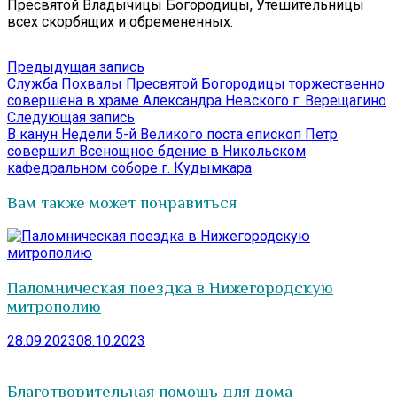
Пресвятой Владычицы Богородицы, Утешительницы
всех скорбящих и обремененных.
Навигация
Предыдущая
Предыдущая запись
запись:
Служба Похвалы Пресвятой Богородицы торжественно
по
совершена в храме Александра Невского г. Верещагино
записям
Следующая
Следующая запись
запись:
В канун Недели 5-й Великого поста епископ Петр
совершил Всенощное бдение в Никольском
кафедральном соборе г. Кудымкара
Вам также может понравиться
Паломническая поездка в Нижегородскую
митрополию
28.09.2023
08.10.2023
Благотворительная помощь для дома