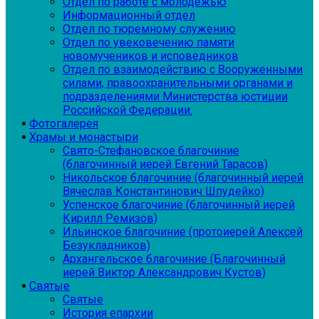
Отдел по работе с молодежью
Информационный отдел
Отдел по тюремному служению
Отдел по увековечению памяти
новомучеников и исповедников
Отдел по взаимодействию с Вооруженными
силами, правоохранительными органами и
подразделениями Министерства юстиции
Российской Федерации:
Фотогалерея
Храмы и монастыри
Свято-Стефановское благочиние
(благочинный иерей Евгений Тарасов)
Никольское благочиние (благочинный иерей
Вячеслав Константинович Шпудейко)
Успенское благочиние (благочинный иерей
Кирилл Ремизов)
Ильинское благочиние (протоиерей Алексей
Безукладников)
Архангельское благочиние (Благочинный
иерей Виктор Александрович Кустов)
Святые
Святые
История епархии