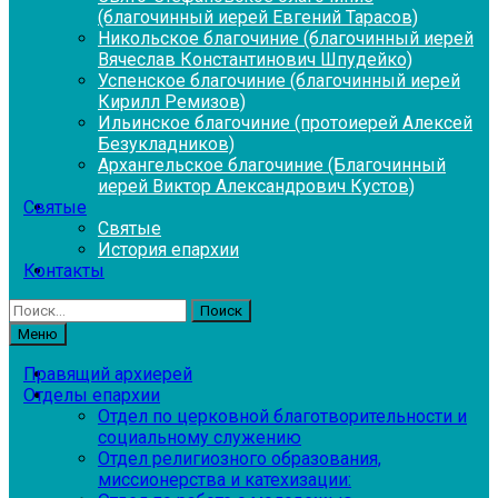
(благочинный иерей Евгений Тарасов)
Никольское благочиние (благочинный иерей
Вячеслав Константинович Шпудейко)
Успенское благочиние (благочинный иерей
Кирилл Ремизов)
Ильинское благочиние (протоиерей Алексей
Безукладников)
Архангельское благочиние (Благочинный
иерей Виктор Александрович Кустов)
Святые
Святые
История епархии
Контакты
Найти:
Меню
Правящий архиерей
Отделы епархии
Отдел по церковной благотворительности и
социальному служению
Отдел религиозного образования,
миссионерства и катехизации: