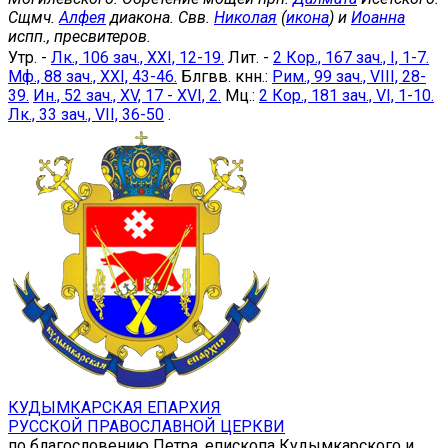
Сщмч.
Алфея
диакона. Свв.
Николая
(
икона
) и
Иоанна
испп., пресвитеров.
Утр. -
Лк., 106 зач., XXI, 12-19.
Лит. -
2 Кор., 167 зач., I, 1-7.
Мф., 88 зач., XXI, 43-46.
Блгвв. кнн.:
Рим., 99 зач., VIII, 28-
39.
Ин., 52 зач., XV, 17 - XVI, 2.
Мц.:
2 Кор., 181 зач., VI, 1-10.
Лк., 33 зач., VII, 36-50
.
КУДЫМКАРСКАЯ ЕПАРХИЯ
РУССКОЙ ПРАВОСЛАВНОЙ ЦЕРКВИ
по благословению Петра, епископа Кудымкарского и