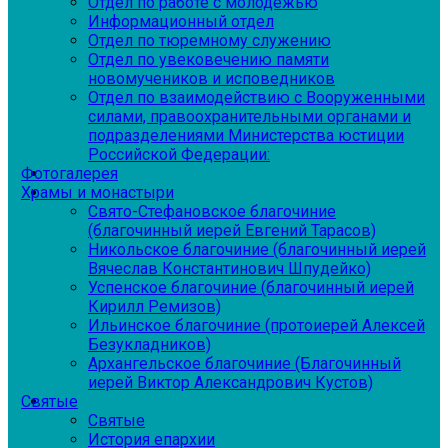
Отдел по работе с молодежью
Информационный отдел
Отдел по тюремному служению
Отдел по увековечению памяти
новомучеников и исповедников
Отдел по взаимодействию с Вооруженными
силами, правоохранительными органами и
подразделениями Министерства юстиции
Российской Федерации:
Фотогалерея
Храмы и монастыри
Свято-Стефановское благочиние
(благочинный иерей Евгений Тарасов)
Никольское благочиние (благочинный иерей
Вячеслав Константинович Шпудейко)
Успенское благочиние (благочинный иерей
Кирилл Ремизов)
Ильинское благочиние (протоиерей Алексей
Безукладников)
Архангельское благочиние (Благочинный
иерей Виктор Александрович Кустов)
Святые
Святые
История епархии