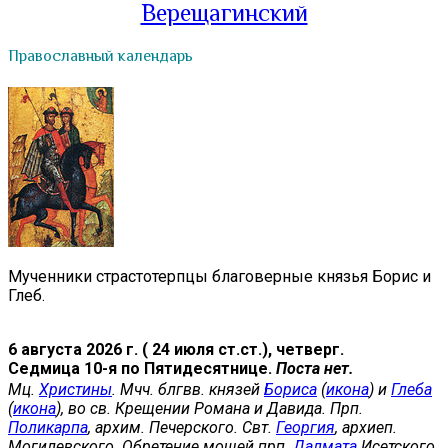
Верещагинский
Православный календарь
Мученники страстотерпцы благоверные князья Борис и
Глеб.
6 августа 2026 г. ( 24 июля ст.ст.), четверг.
Седмица 10-я по Пятидесятнице.
Поста нет.
Мц.
Христины
. Мчч. блгвв. князей
Бориса
(
икона
) и
Глеба
(
икона
), во св. Крещении Романа и Давида. Прп.
Поликарпа
, архим. Печерского. Свт.
Георгия
, архиеп.
Могилевского. Обретение мощей прп.
Далмата
Исетского.