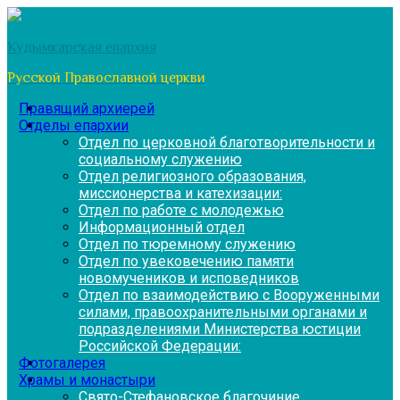
Перейти
к
Кудымкарская епархия
содержимому
Русской Православной церкви
Правящий архиерей
Отделы епархии
Отдел по церковной благотворительности и
социальному служению
Отдел религиозного образования,
миссионерства и катехизации:
Отдел по работе с молодежью
Информационный отдел
Отдел по тюремному служению
Отдел по увековечению памяти
новомучеников и исповедников
Отдел по взаимодействию с Вооруженными
силами, правоохранительными органами и
подразделениями Министерства юстиции
Российской Федерации:
Фотогалерея
Храмы и монастыри
Свято-Стефановское благочиние