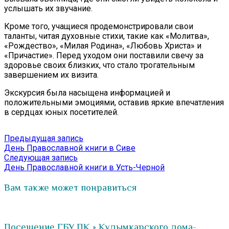
услышать их звучание.
Кроме того, учащиеся продемонстрировали свои
таланты, читая духовные стихи, такие как «Молитва»,
«Рождество», «Милая Родина», «Любовь Христа» и
«Причастие». Перед уходом они поставили свечу за
здоровье своих близких, что стало трогательным
завершением их визита.
Экскурсия была насыщена информацией и
положительными эмоциями, оставив яркие впечатления
в сердцах юных посетителей.
Навигация
Предыдущая
Предыдущая запись
запись:
День Православной книги в Сиве
по
Следующая
Следующая запись
записям
запись:
День Православной книги в Усть-Черной
Вам также может понравиться
Посещение ГБУ ПК » Кудымкарского дома-