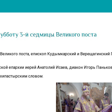
убботу 3-й седмицы Великого поста
ы Великого поста, епископ Кудымкарский и Верещагинский
кой епархии иерей Анатолий Исаев, диакон Игорь Панько
рхипастырским словом.