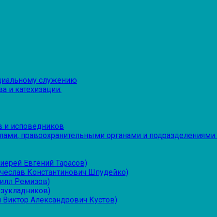
оциальному служению
а и катехизации:
в и исповедников
лами, правоохранительными органами и подразделениями
иерей Евгений Тарасов)
ячеслав Константинович Шпудейко)
рилл Ремизов)
езукладников)
 Виктор Александрович Кустов)