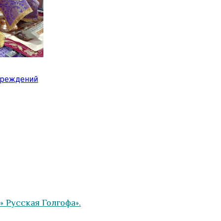
чреждений
» Русская Голгофа».