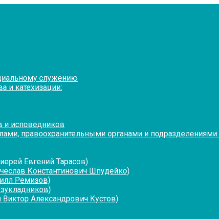
оциальному служению
а и катехизации:
в и исповедников
лами, правоохранительными органами и подразделениями
иерей Евгений Тарасов)
ячеслав Константинович Шпудейко)
рилл Ремизов)
езукладников)
 Виктор Александрович Кустов)