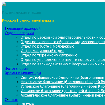
Перейти
к
Кудымкарская епархия
содержимому
Русской Православной церкви
Правящий архиерей
Отделы епархии
Отдел по церковной благотворительности и с
Отдел религиозного образования, миссионерств
Отдел по работе с молодежью
Информационный отдел
Отдел по тюремному служению
Отдел по увековечению памяти новомученико
Отдел по взаимодействию с Вооруженными си
Фотогалерея
Храмы и монастыри
Свято-Стефановское благочиние (благочинный 
Никольское благочиние (благочинный иерей В
Успенское благочиние (благочинный иерей Ки
Ильинское благочиние (протоиерей Алексей Б
Архангельское благочиние (Благочинный иерей
Святые
Святые