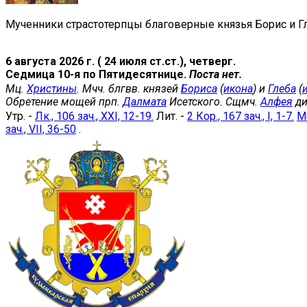
Мученники страстотерпцы благоверные князья Борис и Гл
6 августа 2026 г. ( 24 июля ст.ст.), четверг.
Седмица 10-я по Пятидесятнице.
Поста нет.
Мц.
Христины
. Мчч. блгвв. князей
Бориса
(
икона
) и
Глеба
(
Обретение мощей прп.
Далмата
Исетского. Сщмч.
Алфея
ди
Утр. -
Лк., 106 зач., XXI, 12-19.
Лит. -
2 Кор., 167 зач., I, 1-7.
Мф
зач., VII, 36-50
.