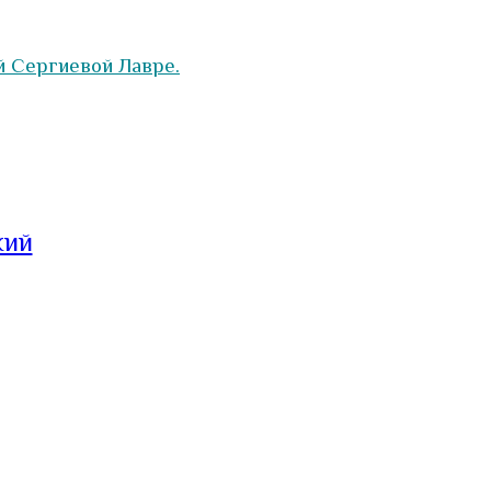
й Сергиевой Лавре.
кий