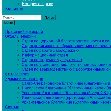
История епархии
Контакты
Найти:
Меню
Правящий архиерей
Отделы епархии
Отдел по церковной благотворительности и с
Отдел религиозного образования, миссионерств
Отдел по работе с молодежью
Информационный отдел
Отдел по тюремному служению
Отдел по увековечению памяти новомученико
Отдел по взаимодействию с Вооруженными си
Фотогалерея
Храмы и монастыри
Свято-Стефановское благочиние (благочинный 
Никольское благочиние (благочинный иерей В
Успенское благочиние (благочинный иерей Ки
Ильинское благочиние (протоиерей Алексей Б
Архангельское благочиние (Благочинный иерей
Святые