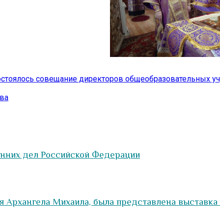
остоялось совещание директоров общеобразовательных у
тва
енних дел Российской Федерации
мя Архангела Михаила, была представлена выставка 