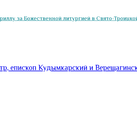
иллу за Божественной литургией в Свято-Троицко
тр, епископ Кудымкарский и Верещагинс