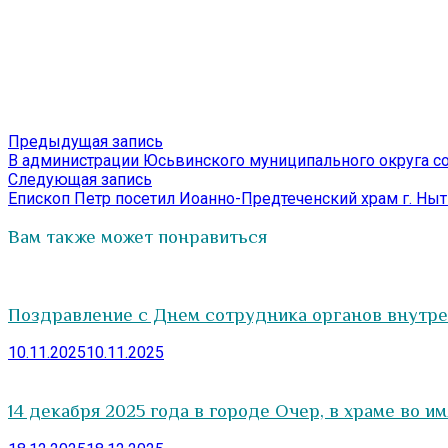
Навигация
Предыдущая
Предыдущая запись
запись:
В администрации Юсьвинского муниципального округа с
по
Следующая
Следующая запись
записям
запись:
Епископ Петр посетил Иоанно-Предтеченский храм г. Ны
Вам также может понравиться
Поздравление с Днем сотрудника органов внутр
10.11.2025
10.11.2025
14 декабря 2025 года в городе Очер, в храме во и