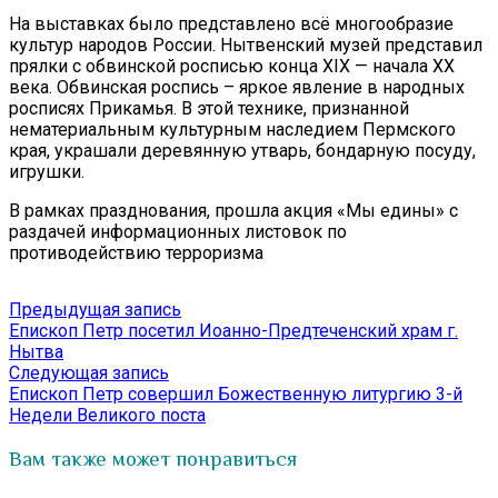
На выставках было представлено всё многообразие
культур народов России. Нытвенский музей представил
прялки с обвинской росписью конца XIX — начала XX
века. Обвинская роспись – яркое явление в народных
росписях Прикамья. В этой технике, признанной
нематериальным культурным наследием Пермского
края, украшали деревянную утварь, бондарную посуду,
игрушки.
В рамках празднования, прошла акция «Мы едины» с
раздачей информационных листовок по
противодействию терроризма
Навигация
Предыдущая
Предыдущая запись
запись:
Епископ Петр посетил Иоанно-Предтеченский храм г.
по
Нытва
записям
Следующая
Следующая запись
запись:
Епископ Петр совершил Божественную литургию 3-й
Недели Великого поста
Вам также может понравиться