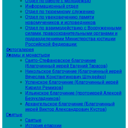
Отдел по работе с молодежью
Информационный отдел
Отдел по тюремному служению
Отдел по увековечению памяти
новомучеников и исповедников
Отдел по взаимодействию с Вооруженными
силами, правоохранительными органами и
подразделениями Министерства юстиции
Российской Федерации:
Фотогалерея
Храмы и монастыри
Свято-Стефановское благочиние
(благочинный иерей Евгений Тарасов)
Никольское благочиние (благочинный иерей
Вячеслав Константинович Шпудейко)
Успенское благочиние (благочинный иерей
Кирилл Ремизов)
Ильинское благочиние (протоиерей Алексей
Безукладников)
Архангельское благочиние (Благочинный
иерей Виктор Александрович Кустов)
Святые
Святые
История епархии