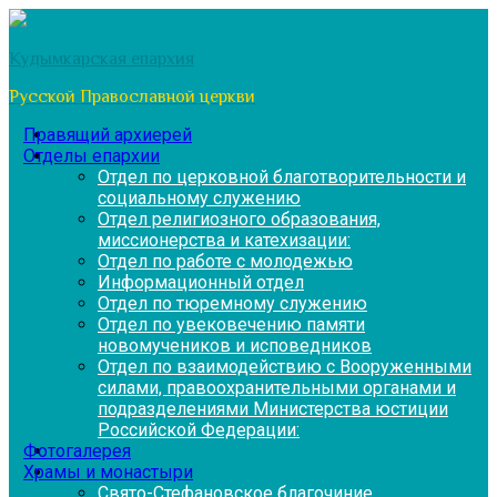
Перейти
к
Кудымкарская епархия
содержимому
Русской Православной церкви
Правящий архиерей
Отделы епархии
Отдел по церковной благотворительности и
социальному служению
Отдел религиозного образования,
миссионерства и катехизации:
Отдел по работе с молодежью
Информационный отдел
Отдел по тюремному служению
Отдел по увековечению памяти
новомучеников и исповедников
Отдел по взаимодействию с Вооруженными
силами, правоохранительными органами и
подразделениями Министерства юстиции
Российской Федерации:
Фотогалерея
Храмы и монастыри
Свято-Стефановское благочиние