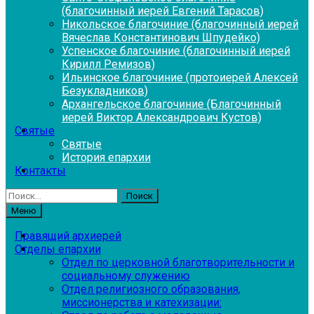
(благочинный иерей Евгений Тарасов)
Никольское благочиние (благочинный иерей
Вячеслав Константинович Шпудейко)
Успенское благочиние (благочинный иерей
Кирилл Ремизов)
Ильинское благочиние (протоиерей Алексей
Безукладников)
Архангельское благочиние (Благочинный
иерей Виктор Александрович Кустов)
Святые
Святые
История епархии
Контакты
Найти:
Меню
Правящий архиерей
Отделы епархии
Отдел по церковной благотворительности и
социальному служению
Отдел религиозного образования,
миссионерства и катехизации: