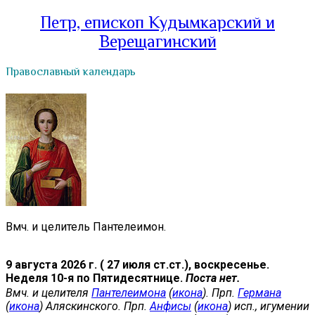
Петр, епископ Кудымкарский и
Верещагинский
Православный календарь
Вмч. и целитель Пантелеимон.
9 августа 2026 г. ( 27 июля ст.ст.), воскресенье.
Неделя 10-я по Пятидесятнице.
Поста нет.
Вмч. и целителя
Пантелеимона
(
икона
). Прп.
Германа
(
икона
) Аляскинского. Прп.
Анфисы
(
икона
) исп., игумении