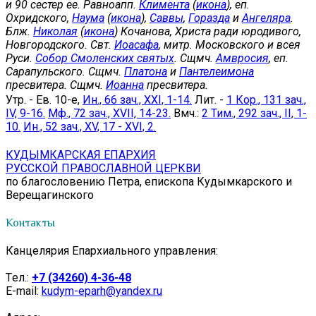
и 90 сестер ее. Равноапп.
Климента
(
икона
), еп.
Охридского,
Наума
(
икона
),
Саввы
,
Горазда
и
Ангеляра
.
Блж.
Николая
(
икона
) Кочанова, Христа ради юродивого,
Новгородского. Свт.
Иоасафа
, митр. Московского и всея
Руси.
Собор Смоленских святых
. Сщмч.
Амвросия
, еп.
Сарапульского. Сщмч.
Платона
и
Пантелеимона
пресвитера. Сщмч.
Иоанна
пресвитера.
Утр. - Ев. 10-е,
Ин., 66 зач., XXI, 1-14.
Лит. -
1 Кор., 131 зач.,
IV, 9-16.
Мф., 72 зач., XVII, 14-23.
Вмч.:
2 Тим., 292 зач., II, 1-
10.
Ин., 52 зач., XV, 17 - XVI, 2.
КУДЫМКАРСКАЯ ЕПАРХИЯ
РУССКОЙ ПРАВОСЛАВНОЙ ЦЕРКВИ
по благословению Петра, епископа Кудымкарского и
Верещагинского
Контакты
Канцелярия Епархиального управления:
Tел.:
+7 (34260) 4-36-48
E-mail:
kudym-eparh@yandex.ru