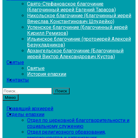
Свято-Стефановское благочиние
(благочинный иерей Евгений Тарасов)
Никольское благочиние (благочинный иерей
Вячеслав Константинович Шпудейко)
Успенское благочиние (благочинный иерей
Кирилл Ремизов)
Ильинское благочиние (протоиерей Алексей
Безукладников)
Архангельское благочиние (Благочинный
иерей Виктор Александрович Кустов)
Святые
Святые
История епархии
Контакты
Найти:
Меню
Правящий архиерей
Отделы епархии
Отдел по церковной благотворительности и
социальному служению
Отдел религиозного образования,
миссионерства и катехизации: