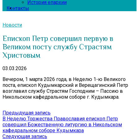
История епархии
Контакты
Новости
Епископ Петр совершил первую в
Великом посту службу Страстям
Христовым
03.03.2026
Вечером, 1 марта 2026 года, в Неделю 1-ю Великого
поста, епископ Кудымкарский и Верещагинский Петр
возглавил службу Страстям Господним – Пассию в
Никольском кафедральном соборе г. Кудымкара.
Навигация
Предыдущая
Предыдущая запись
запись:
В Неделю Торжества Православия епископ Петр
по
совершил Божественную литургию в Никольском
записям
кафедральном соборе Кудымкара
Следующая
Следующая запись