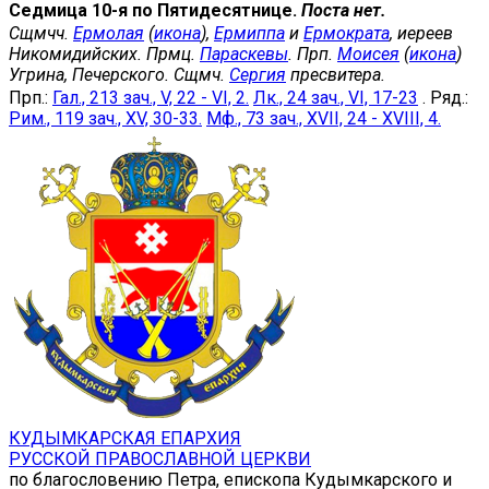
Седмица 10-я по Пятидесятнице.
Поста нет.
Сщмчч.
Ермолая
(
икона
),
Ермиппа
и
Ермократа
, иереев
Никомидийских. Прмц.
Параскевы
. Прп.
Моисея
(
икона
)
Угрина, Печерского. Сщмч.
Сергия
пресвитера.
Прп.:
Гал., 213 зач., V, 22 - VI, 2.
Лк., 24 зач., VI, 17-23
. Ряд.:
Рим., 119 зач., XV, 30-33.
Мф., 73 зач., XVII, 24 - XVIII, 4.
КУДЫМКАРСКАЯ ЕПАРХИЯ
РУССКОЙ ПРАВОСЛАВНОЙ ЦЕРКВИ
по благословению Петра, епископа Кудымкарского и