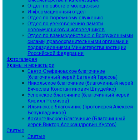
Отдел по работе с молодежью
Информационный отдел
Отдел по тюремному служению
Отдел по увековечению памяти
новомучеников и исповедников
Отдел по взаимодействию с Вооруженными
силами, правоохранительными органами и
подразделениями Министерства юстиции
Российской Федерации:
Фотогалерея
Храмы и монастыри
Свято-Стефановское благочиние
(благочинный иерей Евгений Тарасов)
Никольское благочиние (благочинный иерей
Вячеслав Константинович Шпудейко)
Успенское благочиние (благочинный иерей
Кирилл Ремизов)
Ильинское благочиние (протоиерей Алексей
Безукладников)
Архангельское благочиние (Благочинный
иерей Виктор Александрович Кустов)
Святые
Святые