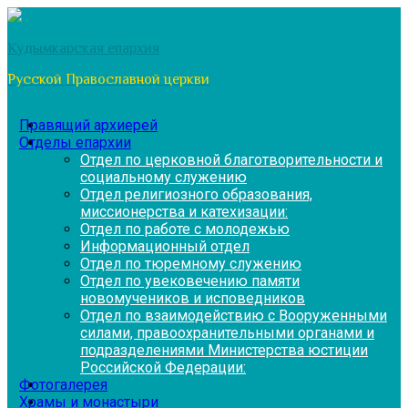
Перейти
к
Кудымкарская епархия
содержимому
Русской Православной церкви
Правящий архиерей
Отделы епархии
Отдел по церковной благотворительности и
социальному служению
Отдел религиозного образования,
миссионерства и катехизации:
Отдел по работе с молодежью
Информационный отдел
Отдел по тюремному служению
Отдел по увековечению памяти
новомучеников и исповедников
Отдел по взаимодействию с Вооруженными
силами, правоохранительными органами и
подразделениями Министерства юстиции
Российской Федерации:
Фотогалерея
Храмы и монастыри