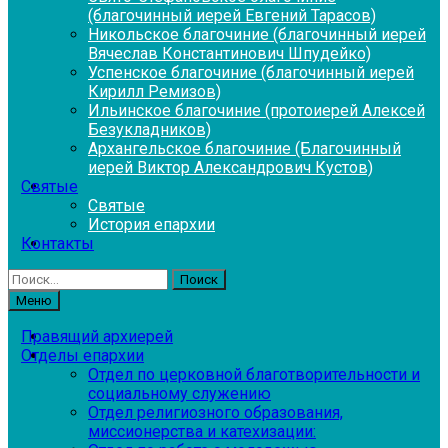
(благочинный иерей Евгений Тарасов)
Никольское благочиние (благочинный иерей
Вячеслав Константинович Шпудейко)
Успенское благочиние (благочинный иерей
Кирилл Ремизов)
Ильинское благочиние (протоиерей Алексей
Безукладников)
Архангельское благочиние (Благочинный
иерей Виктор Александрович Кустов)
Святые
Святые
История епархии
Контакты
Найти:
Меню
Правящий архиерей
Отделы епархии
Отдел по церковной благотворительности и
социальному служению
Отдел религиозного образования,
миссионерства и катехизации: