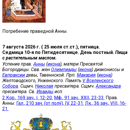
Погребение праведной Анны.
7 августа 2026 г. ( 25 июля ст.ст.), пятница.
Седмица 10-я по Пятидесятнице. День постный.
Пища
с растительным маслом.
Успение прав.
Анны
(
икона
), матери Пресвятой
Богородицы. Свв. жен
Олимпиады
(
икона
) диакониссы и
Евпраксии
девы, Тавеннской. Прп.
Макария
(
икона
)
Желтоводского, Унженского. Память
V Вселенского
Собора
. Сщмч.
Николая
пресвитера. Сщмч.
Александра
пресвитера. Св.
Ираиды
исп.
2 Кор., 169 зач., I, 12-20.
Мф., 91 зач., XXII, 23-33.
Прав.
Анны:
Гал., 210 зач. (от полу́), IV, 22-31.
Лк., 36 зач., VIII, 16-
21.