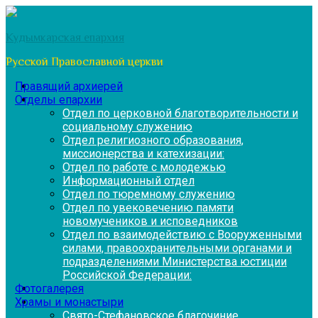
Перейти
к
Кудымкарская епархия
содержимому
Русской Православной церкви
Правящий архиерей
Отделы епархии
Отдел по церковной благотворительности и
социальному служению
Отдел религиозного образования,
миссионерства и катехизации:
Отдел по работе с молодежью
Информационный отдел
Отдел по тюремному служению
Отдел по увековечению памяти
новомучеников и исповедников
Отдел по взаимодействию с Вооруженными
силами, правоохранительными органами и
подразделениями Министерства юстиции
Российской Федерации:
Фотогалерея
Храмы и монастыри
Свято-Стефановское благочиние