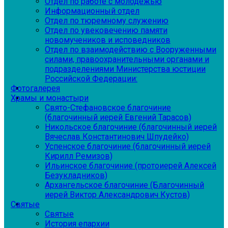
Отдел по работе с молодежью
Информационный отдел
Отдел по тюремному служению
Отдел по увековечению памяти
новомучеников и исповедников
Отдел по взаимодействию с Вооруженными
силами, правоохранительными органами и
подразделениями Министерства юстиции
Российской Федерации:
Фотогалерея
Храмы и монастыри
Свято-Стефановское благочиние
(благочинный иерей Евгений Тарасов)
Никольское благочиние (благочинный иерей
Вячеслав Константинович Шпудейко)
Успенское благочиние (благочинный иерей
Кирилл Ремизов)
Ильинское благочиние (протоиерей Алексей
Безукладников)
Архангельское благочиние (Благочинный
иерей Виктор Александрович Кустов)
Святые
Святые
История епархии