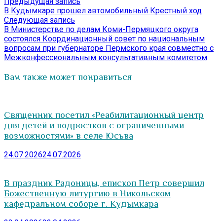
Навигация
Предыдущая
Предыдущая запись
запись:
В Кудымкаре прошел автомобильный Крестный ход
по
Следующая
Следующая запись
записям
запись:
В Министерстве по делам Коми-Пермяцкого округа
состоялся Координационный совет по национальным
вопросам при губернаторе Пермского края совместно с
Межконфессиональным консультативным комитетом
Вам также может понравиться
Священник посетил «Реабилитационный центр
для детей и подростков с ограниченными
возможностями» в селе Юсьва
24.07.2026
24.07.2026
В праздник Радоницы, епископ Петр совершил
Божественную литургию в Никольском
кафедральном соборе г. Кудымкара