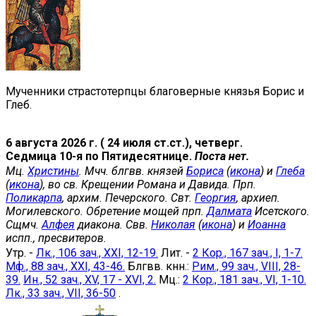
Мученники страстотерпцы благоверные князья Борис и
Глеб.
6 августа 2026 г. ( 24 июля ст.ст.), четверг.
Седмица 10-я по Пятидесятнице.
Поста нет.
Мц.
Христины
. Мчч. блгвв. князей
Бориса
(
икона
) и
Глеба
(
икона
), во св. Крещении Романа и Давида. Прп.
Поликарпа
, архим. Печерского. Свт.
Георгия
, архиеп.
Могилевского. Обретение мощей прп.
Далмата
Исетского.
Сщмч.
Алфея
диакона. Свв.
Николая
(
икона
) и
Иоанна
испп., пресвитеров.
Утр. -
Лк., 106 зач., XXI, 12-19.
Лит. -
2 Кор., 167 зач., I, 1-7.
Мф., 88 зач., XXI, 43-46.
Блгвв. кнн.:
Рим., 99 зач., VIII, 28-
39.
Ин., 52 зач., XV, 17 - XVI, 2.
Мц.:
2 Кор., 181 зач., VI, 1-10.
Лк., 33 зач., VII, 36-50
.