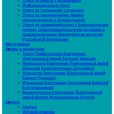
Отдел по работе с молодежью
Информационный отдел
Отдел по тюремному служению
Отдел по увековечению памяти
новомучеников и исповедников
Отдел по взаимодействию с Вооруженными
силами, правоохранительными органами и
подразделениями Министерства юстиции
Российской Федерации:
Фотогалерея
Храмы и монастыри
Свято-Стефановское благочиние
(благочинный иерей Евгений Тарасов)
Никольское благочиние (благочинный иерей
Вячеслав Константинович Шпудейко)
Успенское благочиние (благочинный иерей
Кирилл Ремизов)
Ильинское благочиние (протоиерей Алексей
Безукладников)
Архангельское благочиние (Благочинный
иерей Виктор Александрович Кустов)
Святые
Святые
История епархии