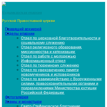
Перейти
к
Кудымкарская епархия
содержимому
Русской Православной церкви
Правящий архиерей
Отделы епархии
Отдел по церковной благотворительности и
социальному служению
Отдел религиозного образования,
миссионерства и катехизации:
Отдел по работе с молодежью
Информационный отдел
Отдел по тюремному служению
Отдел по увековечению памяти
новомучеников и исповедников
Отдел по взаимодействию с Вооруженными
силами, правоохранительными органами и
подразделениями Министерства юстиции
Российской Федерации:
Фотогалерея
Храмы и монастыри
Свято-Стефановское благочиние