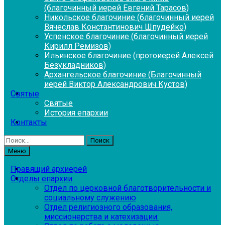
(благочинный иерей Евгений Тарасов)
Никольское благочиние (благочинный иерей
Вячеслав Константинович Шпудейко)
Успенское благочиние (благочинный иерей
Кирилл Ремизов)
Ильинское благочиние (протоиерей Алексей
Безукладников)
Архангельское благочиние (Благочинный
иерей Виктор Александрович Кустов)
Святые
Святые
История епархии
Контакты
Найти:
Меню
Правящий архиерей
Отделы епархии
Отдел по церковной благотворительности и
социальному служению
Отдел религиозного образования,
миссионерства и катехизации: