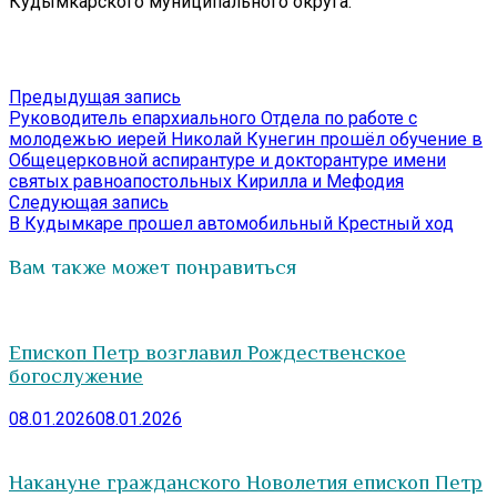
Кудымкарского муниципального округа.
Навигация
Предыдущая
Предыдущая запись
запись:
Руководитель епархиального Отдела по работе с
по
молодежью иерей Николай Кунегин прошёл обучение в
записям
Общецерковной аспирантуре и докторантуре имени
святых равноапостольных Кирилла и Мефодия
Следующая
Следующая запись
запись:
В Кудымкаре прошел автомобильный Крестный ход
Вам также может понравиться
Епископ Петр возглавил Рождественское
богослужение
08.01.2026
08.01.2026
Накануне гражданского Новолетия епископ Петр