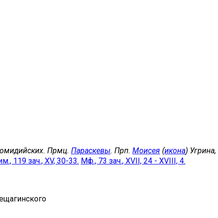
комидийских. Прмц.
Параскевы
. Прп.
Моисея
(
икона
) Угрина
м., 119 зач., XV, 30-33.
Мф., 73 зач., XVII, 24 - XVIII, 4.
рещагинского