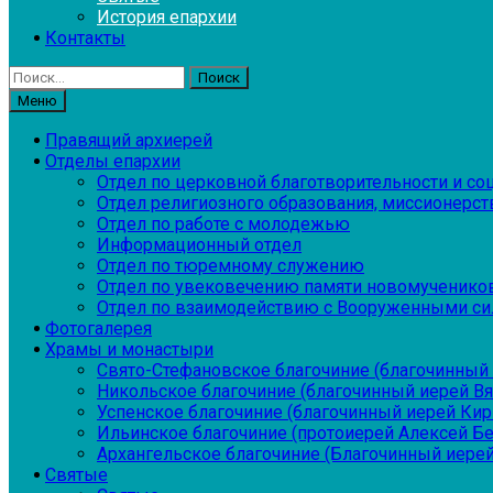
История епархии
Контакты
Найти:
Меню
Правящий архиерей
Отделы епархии
Отдел по церковной благотворительности и с
Отдел религиозного образования, миссионерств
Отдел по работе с молодежью
Информационный отдел
Отдел по тюремному служению
Отдел по увековечению памяти новомученико
Отдел по взаимодействию с Вооруженными си
Фотогалерея
Храмы и монастыри
Свято-Стефановское благочиние (благочинный 
Никольское благочиние (благочинный иерей В
Успенское благочиние (благочинный иерей Ки
Ильинское благочиние (протоиерей Алексей Б
Архангельское благочиние (Благочинный иерей
Святые