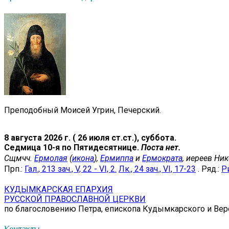
Преподобный Моисей Угрин, Печерский.
8 августа 2026 г. ( 26 июля ст.ст.), суббота.
Седмица 10-я по Пятидесятнице.
Поста нет.
Сщмчч.
Ермолая
(
икона
),
Ермиппа
и
Ермократа
, иереев Ни
Прп.:
Гал., 213 зач., V, 22 - VI, 2.
Лк., 24 зач., VI, 17-23
. Ряд.:
Ри
КУДЫМКАРСКАЯ ЕПАРХИЯ
РУССКОЙ ПРАВОСЛАВНОЙ ЦЕРКВИ
по благословению Петра, епископа Кудымкарского и Ве
Контакты