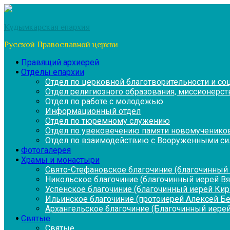
Перейти
к
Кудымкарская епархия
содержимому
Русской Православной церкви
Правящий архиерей
Отделы епархии
Отдел по церковной благотворительности и с
Отдел религиозного образования, миссионерств
Отдел по работе с молодежью
Информационный отдел
Отдел по тюремному служению
Отдел по увековечению памяти новомученико
Отдел по взаимодействию с Вооруженными си
Фотогалерея
Храмы и монастыри
Свято-Стефановское благочиние (благочинный 
Никольское благочиние (благочинный иерей В
Успенское благочиние (благочинный иерей Ки
Ильинское благочиние (протоиерей Алексей Б
Архангельское благочиние (Благочинный иерей
Святые
Святые