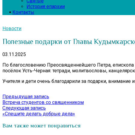
Святые
История епархии
Контакты
Новости
Полезные подарки от Главы Кудымкарск
03.11.2025
По благословению Преосвященнейшего Петра, епископа 
посёлок Усть-Черная: тетради, молитвословы, канцелярс
Учителя и дети очень благодарили за подарки, внимание
Навигация
Предыдущая
Предыдущая запись
запись:
Встреча студентов со священником
по
Следующая
Следующая запись
записям
запись:
«Спешите делать добрые дела»
Вам также может понравиться