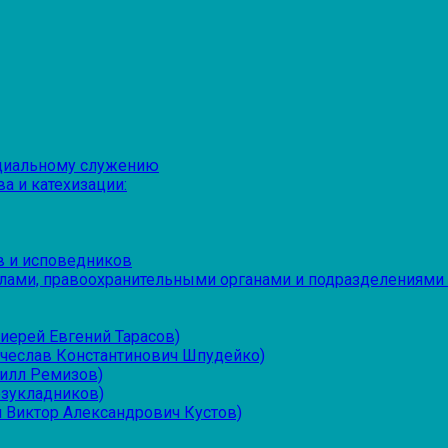
оциальному служению
а и катехизации:
в и исповедников
лами, правоохранительными органами и подразделениями
иерей Евгений Тарасов)
ячеслав Константинович Шпудейко)
рилл Ремизов)
езукладников)
 Виктор Александрович Кустов)