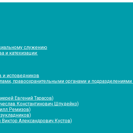
оциальному служению
а и катехизации:
в и исповедников
лами, правоохранительными органами и подразделениями
иерей Евгений Тарасов)
ячеслав Константинович Шпудейко)
рилл Ремизов)
езукладников)
 Виктор Александрович Кустов)