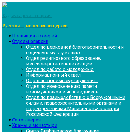
Перейти
к
Кудымкарская епархия
содержимому
Русской Православной церкви
Правящий архиерей
Отделы епархии
Отдел по церковной благотворительности и
социальному служению
Отдел религиозного образования,
миссионерства и катехизации:
Отдел по работе с молодежью
Информационный отдел
Отдел по тюремному служению
Отдел по увековечению памяти
новомучеников и исповедников
Отдел по взаимодействию с Вооруженными
силами, правоохранительными органами и
подразделениями Министерства юстиции
Российской Федерации:
Фотогалерея
Храмы и монастыри
Свято-Стефановское благочиние