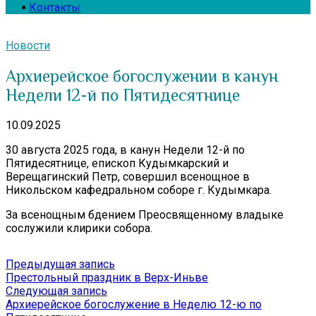
Контакты
Новости
Архиерейское богослужении в канун
Недели 12-й по Пятидесятнице
10.09.2025
30 августа 2025 года, в канун Недели 12-й по
Пятидесятнице, епископ Кудымкарский и
Верещагинский Петр, совершил всенощное в
Никольском кафедральном соборе г. Кудымкара.
За всенощным бдением Преосвященному владыке
сослужили клирики собора.
Навигация
Предыдущая
Предыдущая запись
запись:
Престольный праздник в Верх-Иньве
по
Следующая
Следующая запись
записям
запись:
Архиерейское богослужение в Неделю 12-ю по