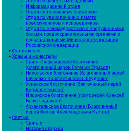
Отдел по работе с молодежью
Информационный отдел
Отдел по тюремному служению
Отдел по увековечению памяти
новомучеников и исповедников
Отдел по взаимодействию с Вооруженными
силами, правоохранительными органами и
подразделениями Министерства юстиции
Российской Федерации:
Фотогалерея
Храмы и монастыри
Свято-Стефановское благочиние
(благочинный иерей Евгений Тарасов)
Никольское благочиние (благочинный иерей
Вячеслав Константинович Шпудейко)
Успенское благочиние (благочинный иерей
Кирилл Ремизов)
Ильинское благочиние (протоиерей Алексей
Безукладников)
Архангельское благочиние (Благочинный
иерей Виктор Александрович Кустов)
Святые
Святые
История епархии