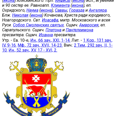
(
икона
) Аляскинского. Прп.
Анфисы
(
икона
) исп., игумении
и 90 сестер ее. Равноапп.
Климента
(
икона
), еп.
Охридского,
Наума
(
икона
),
Саввы
,
Горазда
и
Ангеляра
.
Блж.
Николая
(
икона
) Кочанова, Христа ради юродивого,
Новгородского. Свт.
Иоасафа
, митр. Московского и всея
Руси.
Собор Смоленских святых
. Сщмч.
Амвросия
, еп.
Сарапульского. Сщмч.
Платона
и
Пантелеимона
пресвитера. Сщмч.
Иоанна
пресвитера.
Утр. - Ев. 10-е,
Ин., 66 зач., XXI, 1-14.
Лит. -
1 Кор., 131 зач.,
IV, 9-16.
Мф., 72 зач., XVII, 14-23.
Вмч.:
2 Тим., 292 зач., II, 1-
10.
Ин., 52 зач., XV, 17 - XVI, 2.