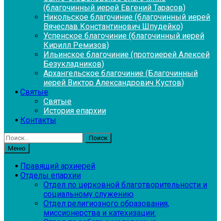
(благочинный иерей Евгений Тарасов)
Никольское благочиние (благочинный иерей
Вячеслав Константинович Шпудейко)
Успенское благочиние (благочинный иерей
Кирилл Ремизов)
Ильинское благочиние (протоиерей Алексей
Безукладников)
Архангельское благочиние (Благочинный
иерей Виктор Александрович Кустов)
Святые
Святые
История епархии
Контакты
Найти:
Меню
Правящий архиерей
Отделы епархии
Отдел по церковной благотворительности и
социальному служению
Отдел религиозного образования,
миссионерства и катехизации: