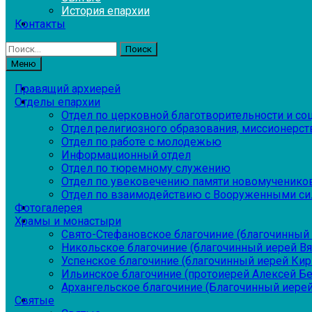
История епархии
Контакты
Найти:
Меню
Правящий архиерей
Отделы епархии
Отдел по церковной благотворительности и с
Отдел религиозного образования, миссионерств
Отдел по работе с молодежью
Информационный отдел
Отдел по тюремному служению
Отдел по увековечению памяти новомученико
Отдел по взаимодействию с Вооруженными си
Фотогалерея
Храмы и монастыри
Свято-Стефановское благочиние (благочинный 
Никольское благочиние (благочинный иерей В
Успенское благочиние (благочинный иерей Ки
Ильинское благочиние (протоиерей Алексей Б
Архангельское благочиние (Благочинный иерей
Святые