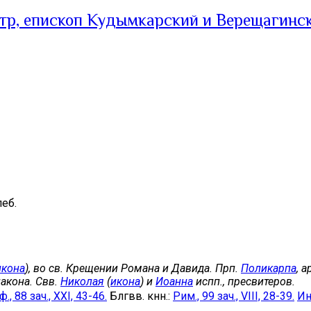
тр, епископ Кудымкарский и Верещагинс
еб.
икона
), во св. Крещении Романа и Давида. Прп.
Поликарпа
, 
акона. Свв.
Николая
(
икона
) и
Иоанна
испп., пресвитеров.
., 88 зач., XXI, 43-46.
Блгвв. кнн.:
Рим., 99 зач., VIII, 28-39.
Ин.