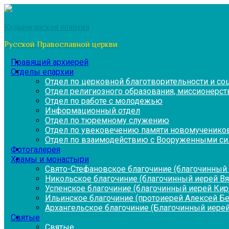
Перейти
к
Кудымкарская епархия
содержимому
Русской Православной церкви
Правящий архиерей
Отделы епархии
Отдел по церковной благотворительности и с
Отдел религиозного образования, миссионерств
Отдел по работе с молодежью
Информационный отдел
Отдел по тюремному служению
Отдел по увековечению памяти новомученико
Отдел по взаимодействию с Вооруженными си
Фотогалерея
Храмы и монастыри
Свято-Стефановское благочиние (благочинный 
Никольское благочиние (благочинный иерей В
Успенское благочиние (благочинный иерей Ки
Ильинское благочиние (протоиерей Алексей Б
Архангельское благочиние (Благочинный иерей
Святые
Святые