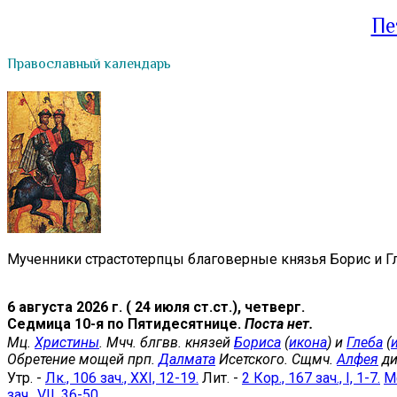
Пе
Православный календарь
Мученники страстотерпцы благоверные князья Борис и Гл
6 августа 2026 г. ( 24 июля ст.ст.), четверг.
Седмица 10-я по Пятидесятнице.
Поста нет.
Мц.
Христины
. Мчч. блгвв. князей
Бориса
(
икона
) и
Глеба
(
Обретение мощей прп.
Далмата
Исетского. Сщмч.
Алфея
ди
Утр. -
Лк., 106 зач., XXI, 12-19.
Лит. -
2 Кор., 167 зач., I, 1-7.
Мф
зач., VII, 36-50
.