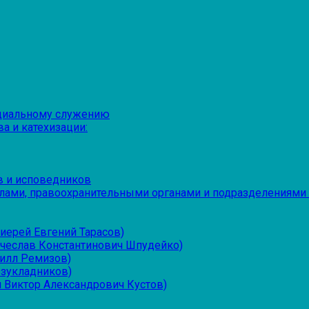
оциальному служению
а и катехизации:
в и исповедников
лами, правоохранительными органами и подразделениями
иерей Евгений Тарасов)
ячеслав Константинович Шпудейко)
рилл Ремизов)
езукладников)
 Виктор Александрович Кустов)