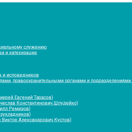
оциальному служению
а и катехизации:
в и исповедников
лами, правоохранительными органами и подразделениями
иерей Евгений Тарасов)
ячеслав Константинович Шпудейко)
рилл Ремизов)
езукладников)
 Виктор Александрович Кустов)