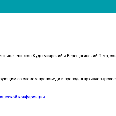
есятнице, епископ Кудымкарский и Верещагинский Петр, 
ерующим со словом проповеди и преподал архипастырское
онашеской конференции