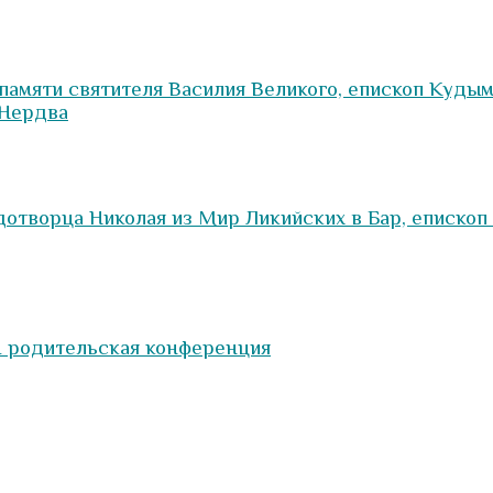
 памяти святителя Василия Великого, епископ Куд
 Нердва
дотворца Николая из Мир Ликийских в Бар, еписко
I родительская конференция