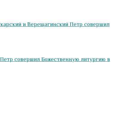
ымкарский и Верещагинский Петр совершил
п Петр совершил Божественную литургию в