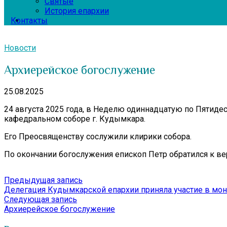
Святые
История епархии
Контакты
Новости
Архиерейское богослужение
25.08.2025
24 августа 2025 года, в Неделю одиннадцатую по Пятид
кафедральном соборе г. Кудымкара.
Его Преосвященству сослужили клирики собора.
По окончании богослужения епископ Петр обратился к в
Навигация
Предыдущая
Предыдущая запись
запись:
Делегация Кудымкарской епархии приняла участие в м
по
Следующая
Следующая запись
записям
запись:
Архиерейское богослужение