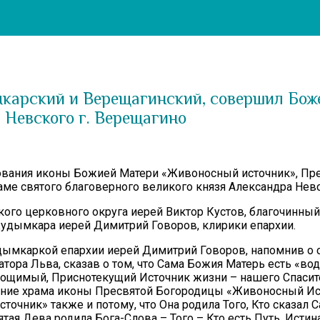
карский и Верещагинский, совершил Боже
 Невского г. Верещагино
днования иконы Божией Матери «Живоносный источник», П
е святого благоверного великого князя Александра Невск
ого церковного округа иерей Виктор Кустов, благочинный
Кудымкара иерей Димитрий Говоров, клирики епархии.
ымкаркой епархии иерей Димитрий Говоров, напомнив о со
ора Льва, сказав о том, что Сама Божия Матерь есть «во
имый, Приснотекущий Источник жизни – нашего Спасителя
вление храма иконы Пресвятой Богородицы «Живоносный И
ик» также и потому, что Она родила Того, Кто сказал Сам
вятая Дева родила Бога-Слова – Того – Кто есть Путь, Истин