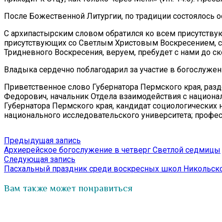
После Божественной Литургии, по традиции состоялось 
С архипастырским словом обратился ко всем присутству
присутствующих со Светлым Христовым Воскресением, со
Тридневного Воскресения, веруем, пребудет с нами до ско
Владыка сердечно поблагодарил за участие в богослужен
Приветственное слово Губернатора Пермского края, раз
Федорович, начальник Отдела взаимодействия с национ
Губернатора Пермского края, кандидат социологических
национального исследовательского университета; профе
Навигация
Предыдущая
Предыдущая запись
запись:
Архиерейское богослужение в четверг Светлой седмицы
по
Следующая
Следующая запись
записям
запись:
Пасхальный праздник среди воскресных школ Никольско
Вам также может понравиться