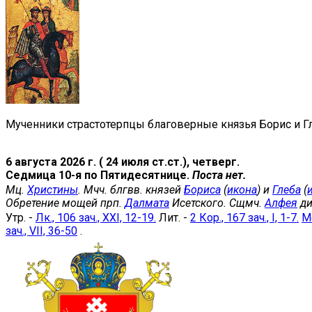
Мученники страстотерпцы благоверные князья Борис и Гл
6 августа 2026 г. ( 24 июля ст.ст.), четверг.
Седмица 10-я по Пятидесятнице.
Поста нет.
Мц.
Христины
. Мчч. блгвв. князей
Бориса
(
икона
) и
Глеба
(
Обретение мощей прп.
Далмата
Исетского. Сщмч.
Алфея
ди
Утр. -
Лк., 106 зач., XXI, 12-19.
Лит. -
2 Кор., 167 зач., I, 1-7.
Мф
зач., VII, 36-50
.