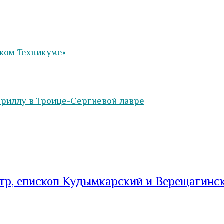
ком Техникуме»
риллу в Троице-Сергиевой лавре
тр, епископ Кудымкарский и Верещагинс