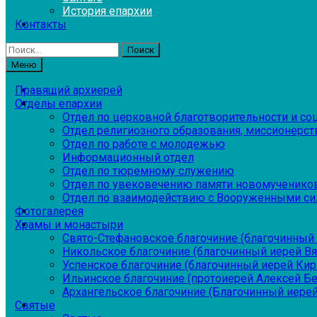
История епархии
Контакты
Найти:
Меню
Правящий архиерей
Отделы епархии
Отдел по церковной благотворительности и с
Отдел религиозного образования, миссионерств
Отдел по работе с молодежью
Информационный отдел
Отдел по тюремному служению
Отдел по увековечению памяти новомученико
Отдел по взаимодействию с Вооруженными си
Фотогалерея
Храмы и монастыри
Свято-Стефановское благочиние (благочинный 
Никольское благочиние (благочинный иерей В
Успенское благочиние (благочинный иерей Ки
Ильинское благочиние (протоиерей Алексей Б
Архангельское благочиние (Благочинный иерей
Святые