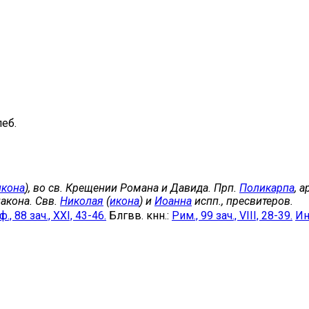
еб.
икона
), во св. Крещении Романа и Давида. Прп.
Поликарпа
, 
акона. Свв.
Николая
(
икона
) и
Иоанна
испп., пресвитеров.
., 88 зач., XXI, 43-46.
Блгвв. кнн.:
Рим., 99 зач., VIII, 28-39.
Ин.