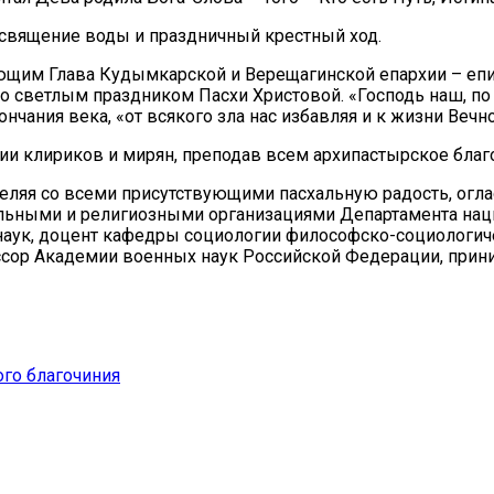
освящение воды и праздничный крестный ход.
ющим Глава Кудымкарской и Верещагинской епархии – епи
 светлым праздником Пасхи Христовой. «Господь наш, по
нчания века, «от всякого зла нас избавляя и к жизни Вечн
ии клириков и мирян, преподав всем архипастырское благ
деляя со всеми присутствующими пасхальную радость, огл
альными и религиозными организациями Департамента на
 наук, доцент кафедры социологии философско-социологич
ссор Академии военных наук Российской Федерации, прин
го благочиния