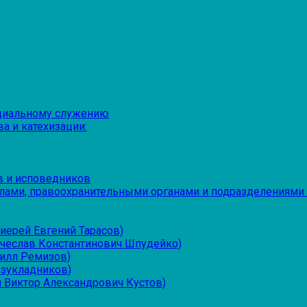
оциальному служению
а и катехизации:
в и исповедников
лами, правоохранительными органами и подразделениями
иерей Евгений Тарасов)
ячеслав Константинович Шпудейко)
рилл Ремизов)
езукладников)
 Виктор Александрович Кустов)