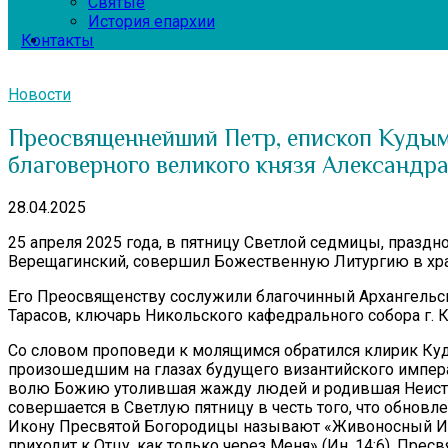
Святые
История епархии
Контакты
Новости
Преосвященнейший Петр, епископ Кудым
благоверного великого князя Александра
28.04.2025
25 апреля 2025 года, в пятницу Светлой седмицы, праз
Верещагинский, совершил Божественную Литургию в храм
Его Преосвященству сослужили благочинный Архангельск
Тарасов, ключарь Никольского кафедрального собора г. 
Со словом проповеди к молящимся обратился клирик Куд
произошедшим на глазах будущего византийского императ
волю Божию утолившая жажду людей и родившая Неистощ
совершается в Светлую пятницу в честь того, что обно
Икону Пресвятой Богородицы называют «Живоносный Источн
приходит к Отцу, как только через Меня» (Ин. 14:6). Прес