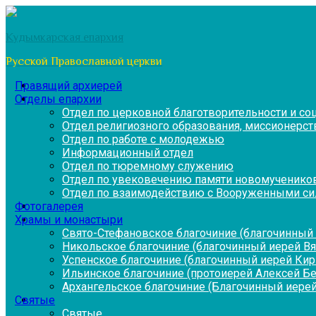
Перейти
к
Кудымкарская епархия
содержимому
Русской Православной церкви
Правящий архиерей
Отделы епархии
Отдел по церковной благотворительности и с
Отдел религиозного образования, миссионерств
Отдел по работе с молодежью
Информационный отдел
Отдел по тюремному служению
Отдел по увековечению памяти новомученико
Отдел по взаимодействию с Вооруженными си
Фотогалерея
Храмы и монастыри
Свято-Стефановское благочиние (благочинный 
Никольское благочиние (благочинный иерей В
Успенское благочиние (благочинный иерей Ки
Ильинское благочиние (протоиерей Алексей Б
Архангельское благочиние (Благочинный иерей
Святые
Святые