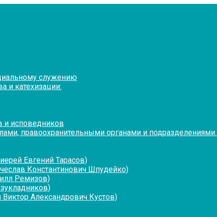
оциальному служению
а и катехизации:
в и исповедников
лами, правоохранительными органами и подразделениями
иерей Евгений Тарасов)
ячеслав Константинович Шпудейко)
рилл Ремизов)
езукладников)
 Виктор Александрович Кустов)