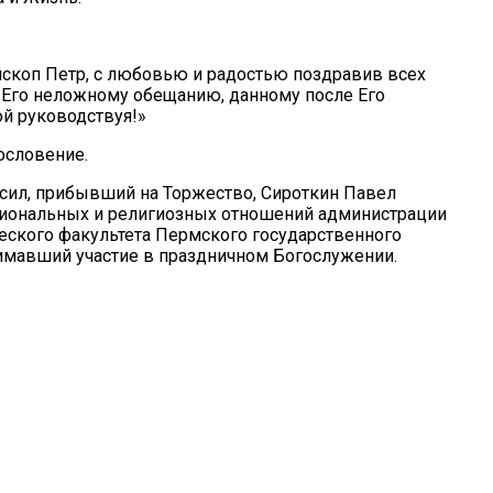
скоп Петр, с любовью и радостью поздравив всех
 Его неложному обещанию, данному после Его
ой руководствуя!»
ословение.
асил, прибывший на Торжество, Сироткин Павел
циональных и религиозных отношений администрации
еского факультета Пермского государственного
имавший участие в праздничном Богослужении.