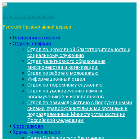
Перейти
к
Кудымкарская епархия
содержимому
Русской Православной церкви
Правящий архиерей
Отделы епархии
Отдел по церковной благотворительности и
социальному служению
Отдел религиозного образования,
миссионерства и катехизации:
Отдел по работе с молодежью
Информационный отдел
Отдел по тюремному служению
Отдел по увековечению памяти
новомучеников и исповедников
Отдел по взаимодействию с Вооруженными
силами, правоохранительными органами и
подразделениями Министерства юстиции
Российской Федерации:
Фотогалерея
Храмы и монастыри
Свято-Стефановское благочиние