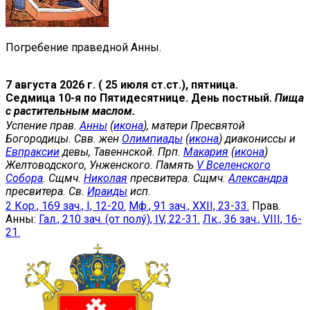
Погребение праведной Анны.
7 августа 2026 г. ( 25 июля ст.ст.), пятница.
Седмица 10-я по Пятидесятнице. День постный.
Пища
с растительным маслом.
Успение прав.
Анны
(
икона
), матери Пресвятой
Богородицы. Свв. жен
Олимпиады
(
икона
) диакониссы и
Евпраксии
девы, Тавеннской. Прп.
Макария
(
икона
)
Желтоводского, Унженского. Память
V Вселенского
Собора
. Сщмч.
Николая
пресвитера. Сщмч.
Александра
пресвитера. Св.
Ираиды
исп.
2 Кор., 169 зач., I, 12-20.
Мф., 91 зач., XXII, 23-33.
Прав.
Анны:
Гал., 210 зач. (от полу́), IV, 22-31.
Лк., 36 зач., VIII, 16-
21.