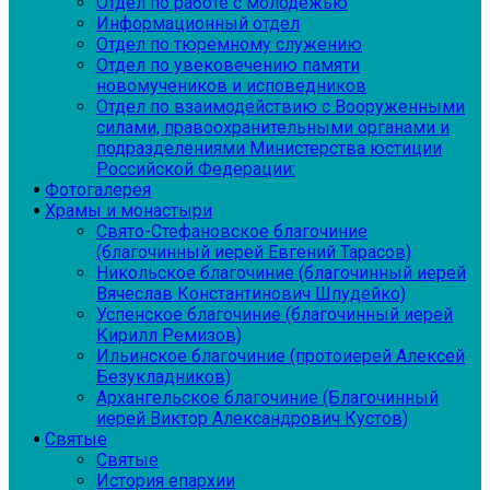
Отдел по работе с молодежью
Информационный отдел
Отдел по тюремному служению
Отдел по увековечению памяти
новомучеников и исповедников
Отдел по взаимодействию с Вооруженными
силами, правоохранительными органами и
подразделениями Министерства юстиции
Российской Федерации:
Фотогалерея
Храмы и монастыри
Свято-Стефановское благочиние
(благочинный иерей Евгений Тарасов)
Никольское благочиние (благочинный иерей
Вячеслав Константинович Шпудейко)
Успенское благочиние (благочинный иерей
Кирилл Ремизов)
Ильинское благочиние (протоиерей Алексей
Безукладников)
Архангельское благочиние (Благочинный
иерей Виктор Александрович Кустов)
Святые
Святые
История епархии