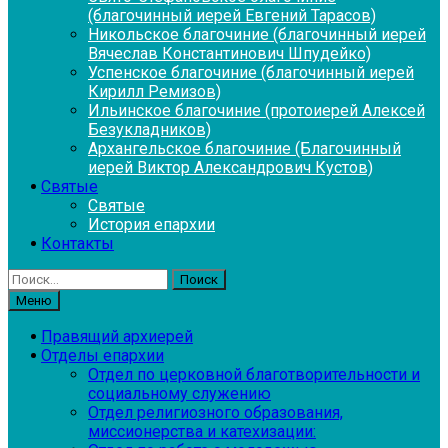
(благочинный иерей Евгений Тарасов)
Никольское благочиние (благочинный иерей
Вячеслав Константинович Шпудейко)
Успенское благочиние (благочинный иерей
Кирилл Ремизов)
Ильинское благочиние (протоиерей Алексей
Безукладников)
Архангельское благочиние (Благочинный
иерей Виктор Александрович Кустов)
Святые
Святые
История епархии
Контакты
Найти:
Меню
Правящий архиерей
Отделы епархии
Отдел по церковной благотворительности и
социальному служению
Отдел религиозного образования,
миссионерства и катехизации: