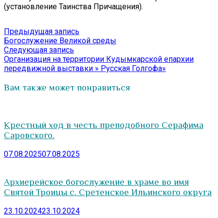
(установление Таинства Причащения).
Навигация
Предыдущая
Предыдущая запись
запись:
Богослужение Великой среды
по
Следующая
Следующая запись
записям
запись:
Организация на территории Кудымкарской епархии
передвижной выставки » Русская Голгофа»
Вам также может понравиться
Крестный ход в честь преподобного Серафима
Саровского.
07.08.2025
07.08.2025
Архиерейское богослужение в храме во имя
Святой Троицы с. Сретенское Ильинского округа
23.10.2024
23.10.2024