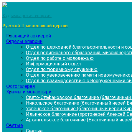
Перейти
к
Кудымкарская епархия
содержимому
Русской Православной церкви
Правящий архиерей
Отделы епархии
Отдел по церковной благотворительности и с
Отдел религиозного образования, миссионерств
Отдел по работе с молодежью
Информационный отдел
Отдел по тюремному служению
Отдел по увековечению памяти новомученико
Отдел по взаимодействию с Вооруженными си
Фотогалерея
Храмы и монастыри
Свято-Стефановское благочиние (благочинный 
Никольское благочиние (благочинный иерей В
Успенское благочиние (благочинный иерей Ки
Ильинское благочиние (протоиерей Алексей Б
Архангельское благочиние (Благочинный иерей
Святые
Святые