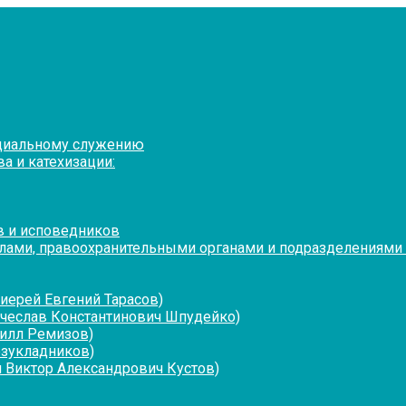
оциальному служению
а и катехизации:
в и исповедников
лами, правоохранительными органами и подразделениями
иерей Евгений Тарасов)
ячеслав Константинович Шпудейко)
рилл Ремизов)
езукладников)
 Виктор Александрович Кустов)