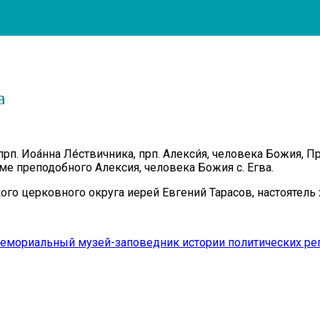
а
 прп. Иоа́нна Ле́ствичника, прп. Алекси́я, человека Божи
 преподобного Алексия, человека Божия с. Егва.
о церковного округа иерей Евгений Тарасов, настоятель 
Мемориальный музей-заповедник истории политических ре