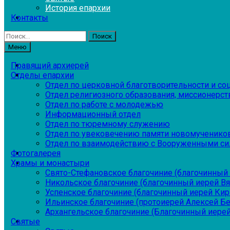
История епархии
Контакты
Найти:
Меню
Правящий архиерей
Отделы епархии
Отдел по церковной благотворительности и с
Отдел религиозного образования, миссионерств
Отдел по работе с молодежью
Информационный отдел
Отдел по тюремному служению
Отдел по увековечению памяти новомученико
Отдел по взаимодействию с Вооруженными си
Фотогалерея
Храмы и монастыри
Свято-Стефановское благочиние (благочинный 
Никольское благочиние (благочинный иерей В
Успенское благочиние (благочинный иерей Ки
Ильинское благочиние (протоиерей Алексей Б
Архангельское благочиние (Благочинный иерей
Святые