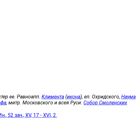
естер ее. Равноапп.
Климента
(
икона
), еп. Охридского,
Наума
афа
, митр. Московского и всея Руси.
Собор Смоленских
Ин., 52 зач., XV, 17 - XVI, 2.