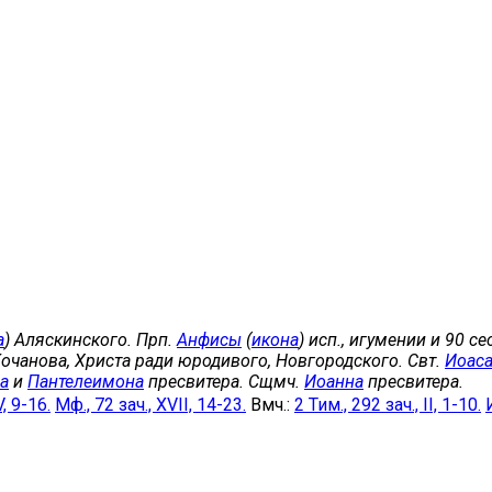
а
) Аляскинского. Прп.
Анфисы
(
икона
) исп., игумении и 90 с
Кочанова, Христа ради юродивого, Новгородского. Свт.
Иоас
а
и
Пантелеимона
пресвитера. Сщмч.
Иоанна
пресвитера.
V, 9-16.
Мф., 72 зач., XVII, 14-23.
Вмч.:
2 Тим., 292 зач., II, 1-10.