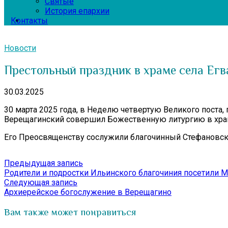
Святые
История епархии
Контакты
Новости
Престольный праздник в храме села Егв
30.03.2025
30 марта 2025 года, в Неделю четвертую Великого поста,
Верещагинский совершил Божественную литургию в храме
Его Преосвященству сослужили благочинный Стефановског
Навигация
Предыдущая
Предыдущая запись
запись:
Родители и подростки Ильинского благочиния посетили 
по
Следующая
Следующая запись
записям
запись:
Архиерейское богослужение в Верещагино
Вам также может понравиться