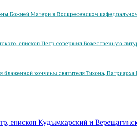
оны Божией Матери в Воскресенском кафедральном
нтского, епископ Петр совершил Божественную литу
я блаженной кончины святителя Тихона, Патриарха 
тр, епископ Кудымкарский и Верещагинс