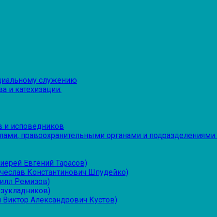
оциальному служению
а и катехизации:
в и исповедников
лами, правоохранительными органами и подразделениями
иерей Евгений Тарасов)
ячеслав Константинович Шпудейко)
рилл Ремизов)
езукладников)
 Виктор Александрович Кустов)