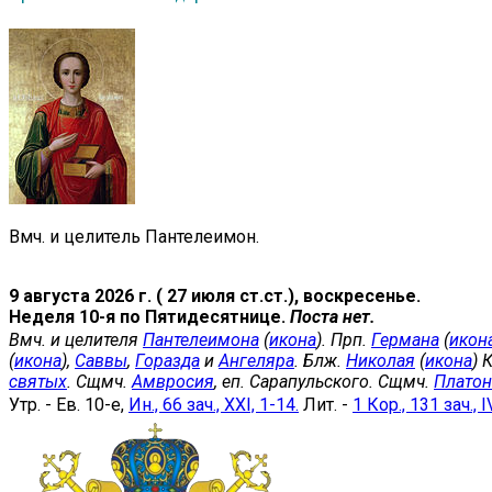
Вмч. и целитель Пантелеимон.
9 августа 2026 г. ( 27 июля ст.ст.), воскресенье.
Неделя 10-я по Пятидесятнице.
Поста нет.
Вмч. и целителя
Пантелеимона
(
икона
). Прп.
Германа
(
икон
(
икона
),
Саввы
,
Горазда
и
Ангеляра
. Блж.
Николая
(
икона
) 
святых
. Сщмч.
Амвросия
, еп. Сарапульского. Сщмч.
Платон
Утр. - Ев. 10-е,
Ин., 66 зач., XXI, 1-14.
Лит. -
1 Кор., 131 зач., I