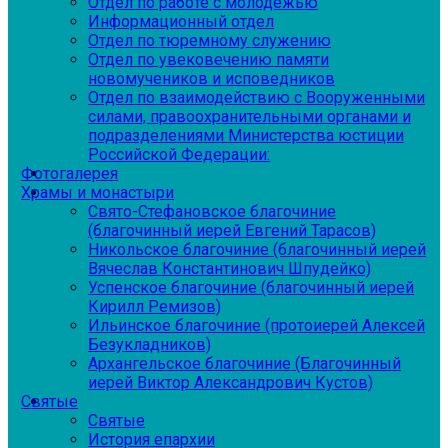
Отдел по работе с молодежью
Информационный отдел
Отдел по тюремному служению
Отдел по увековечению памяти
новомучеников и исповедников
Отдел по взаимодействию с Вооруженными
силами, правоохранительными органами и
подразделениями Министерства юстиции
Российской Федерации:
Фотогалерея
Храмы и монастыри
Свято-Стефановское благочиние
(благочинный иерей Евгений Тарасов)
Никольское благочиние (благочинный иерей
Вячеслав Константинович Шпудейко)
Успенское благочиние (благочинный иерей
Кирилл Ремизов)
Ильинское благочиние (протоиерей Алексей
Безукладников)
Архангельское благочиние (Благочинный
иерей Виктор Александрович Кустов)
Святые
Святые
История епархии