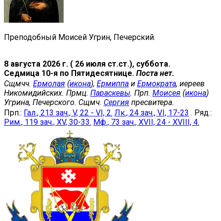
Преподобный Моисей Угрин, Печерский.
8 августа 2026 г. ( 26 июля ст.ст.), суббота.
Седмица 10-я по Пятидесятнице.
Поста нет.
Сщмчч.
Ермолая
(
икона
),
Ермиппа
и
Ермократа
, иереев
Никомидийских. Прмц.
Параскевы
. Прп.
Моисея
(
икона
)
Угрина, Печерского. Сщмч.
Сергия
пресвитера.
Прп.:
Гал., 213 зач., V, 22 - VI, 2.
Лк., 24 зач., VI, 17-23
. Ряд.:
Рим., 119 зач., XV, 30-33.
Мф., 73 зач., XVII, 24 - XVIII, 4.