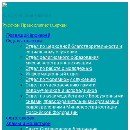
Перейти
к
Кудымкарская епархия
содержимому
Русской Православной церкви
Правящий архиерей
Отделы епархии
Отдел по церковной благотворительности и
социальному служению
Отдел религиозного образования,
миссионерства и катехизации:
Отдел по работе с молодежью
Информационный отдел
Отдел по тюремному служению
Отдел по увековечению памяти
новомучеников и исповедников
Отдел по взаимодействию с Вооруженными
силами, правоохранительными органами и
подразделениями Министерства юстиции
Российской Федерации:
Фотогалерея
Храмы и монастыри
Свято-Стефановское благочиние