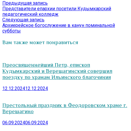
Навигация
Предыдущая
Предыдущая запись
запись:
Представители епархии посетили Кудымкарский
по
педагогический колледж
записям
Следующая
Следующая запись
запись:
Архиерейское богослужение в канун поминальной
субботы
Вам также может понравиться
Преосвященнейший Петр, епископ
Кудымкарский и Верещагинский совершил
поездку по храмам Ильинского благочиния
12.12.2024
12.12.2024
Престольный праздник в Феодоровском храме г.
Верещагино
06.09.2024
06.09.2024