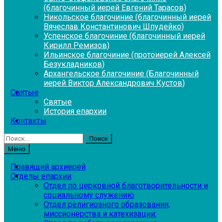
(благочинный иерей Евгений Тарасов)
Никольское благочиние (благочинный иерей
Вячеслав Константинович Шпудейко)
Успенское благочиние (благочинный иерей
Кирилл Ремизов)
Ильинское благочиние (протоиерей Алексей
Безукладников)
Архангельское благочиние (Благочинный
иерей Виктор Александрович Кустов)
Святые
Святые
История епархии
Контакты
Найти:
Меню
Правящий архиерей
Отделы епархии
Отдел по церковной благотворительности и
социальному служению
Отдел религиозного образования,
миссионерства и катехизации: