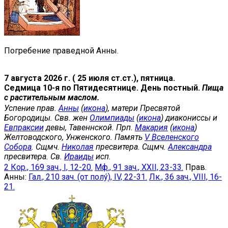
Погребение праведной Анны.
7 августа 2026 г. ( 25 июля ст.ст.), пятница.
Седмица 10-я по Пятидесятнице. День постный.
Пища
с растительным маслом.
Успение прав.
Анны
(
икона
), матери Пресвятой
Богородицы. Свв. жен
Олимпиады
(
икона
) диакониссы и
Евпраксии
девы, Тавеннской. Прп.
Макария
(
икона
)
Желтоводского, Унженского. Память
V Вселенского
Собора
. Сщмч.
Николая
пресвитера. Сщмч.
Александра
пресвитера. Св.
Ираиды
исп.
2 Кор., 169 зач., I, 12-20.
Мф., 91 зач., XXII, 23-33.
Прав.
Анны:
Гал., 210 зач. (от полу́), IV, 22-31.
Лк., 36 зач., VIII, 16-
21.