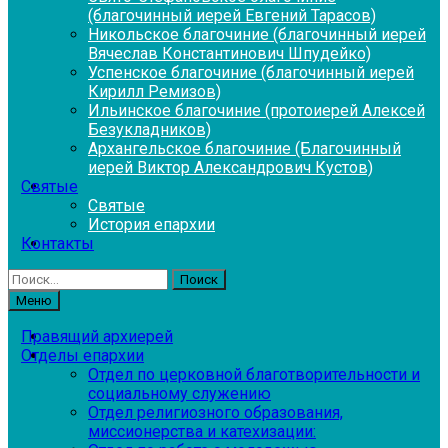
(благочинный иерей Евгений Тарасов)
Никольское благочиние (благочинный иерей
Вячеслав Константинович Шпудейко)
Успенское благочиние (благочинный иерей
Кирилл Ремизов)
Ильинское благочиние (протоиерей Алексей
Безукладников)
Архангельское благочиние (Благочинный
иерей Виктор Александрович Кустов)
Святые
Святые
История епархии
Контакты
Найти:
Меню
Правящий архиерей
Отделы епархии
Отдел по церковной благотворительности и
социальному служению
Отдел религиозного образования,
миссионерства и катехизации: