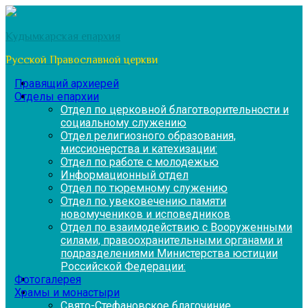
Перейти
к
Кудымкарская епархия
содержимому
Русской Православной церкви
Правящий архиерей
Отделы епархии
Отдел по церковной благотворительности и
социальному служению
Отдел религиозного образования,
миссионерства и катехизации:
Отдел по работе с молодежью
Информационный отдел
Отдел по тюремному служению
Отдел по увековечению памяти
новомучеников и исповедников
Отдел по взаимодействию с Вооруженными
силами, правоохранительными органами и
подразделениями Министерства юстиции
Российской Федерации:
Фотогалерея
Храмы и монастыри
Свято-Стефановское благочиние