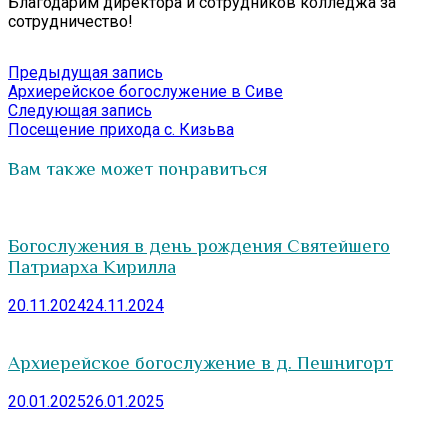
Благодарим директора и сотрудников колледжа за
сотрудничество!
Навигация
Предыдущая
Предыдущая запись
запись:
Архиерейское богослужение в Сиве
по
Следующая
Следующая запись
записям
запись:
Посещение прихода с. Кизьва
Вам также может понравиться
Богослужения в день рождения Святейшего
Патриарха Кирилла
20.11.2024
24.11.2024
Архиерейское богослужение в д. Пешнигорт
20.01.2025
26.01.2025