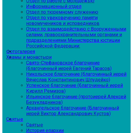
Отдел по работе с молодежью
Информационный отдел
Отдел по тюремному служению
Отдел по увековечению памяти
новомучеников и исповедников
Отдел по взаимодействию с Вооруженными
силами, правоохранительными органами и
подразделениями Министерства юстиции
Российской Федерации:
Фотогалерея
Храмы и монастыри
Свято-Стефановское благочиние
(благочинный иерей Евгений Тарасов)
Никольское благочиние (благочинный иерей
Вячеслав Константинович Шпудейко)
Успенское благочиние (благочинный иерей
Кирилл Ремизов)
Ильинское благочиние (протоиерей Алексей
Безукладников)
Архангельское благочиние (Благочинный
иерей Виктор Александрович Кустов)
Святые
Святые
История епархии