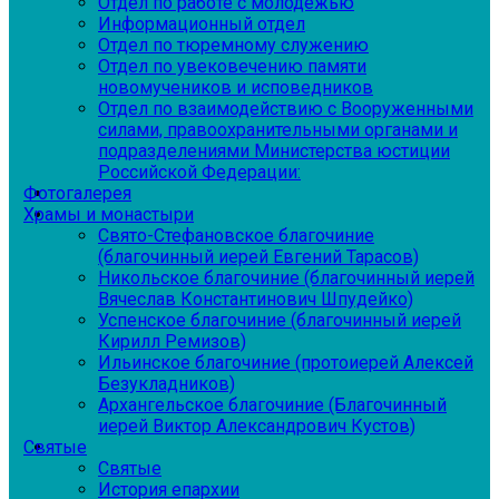
Отдел по работе с молодежью
Информационный отдел
Отдел по тюремному служению
Отдел по увековечению памяти
новомучеников и исповедников
Отдел по взаимодействию с Вооруженными
силами, правоохранительными органами и
подразделениями Министерства юстиции
Российской Федерации:
Фотогалерея
Храмы и монастыри
Свято-Стефановское благочиние
(благочинный иерей Евгений Тарасов)
Никольское благочиние (благочинный иерей
Вячеслав Константинович Шпудейко)
Успенское благочиние (благочинный иерей
Кирилл Ремизов)
Ильинское благочиние (протоиерей Алексей
Безукладников)
Архангельское благочиние (Благочинный
иерей Виктор Александрович Кустов)
Святые
Святые
История епархии