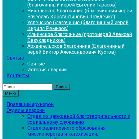
(благочинный иерей Евгений Тарасов)
Никольское благочиние (благочинный иерей
Вячеслав Константинович Шпудейко)
Успенское благочиние (благочинный иерей
Кирилл Ремизов)
Ильинское благочиние (протоиерей Алексей
Безукладников)
Архангельское благочиние (Благочинный
иерей Виктор Александрович Кустов)
Святые
Святые
История епархии
Контакты
Найти:
Меню
Правящий архиерей
Отделы епархии
Отдел по церковной благотворительности и
социальному служению
Отдел религиозного образования,
миссионерства и катехизации: