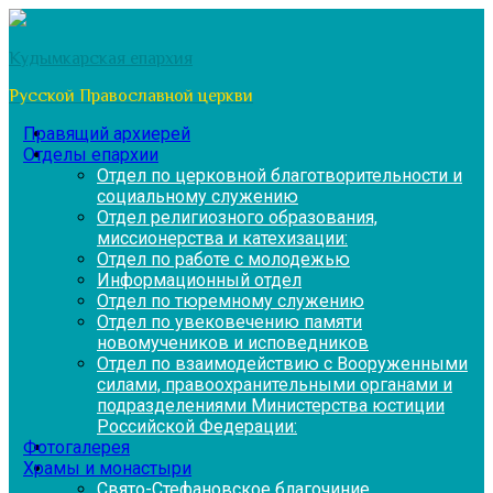
Перейти
к
Кудымкарская епархия
содержимому
Русской Православной церкви
Правящий архиерей
Отделы епархии
Отдел по церковной благотворительности и
социальному служению
Отдел религиозного образования,
миссионерства и катехизации:
Отдел по работе с молодежью
Информационный отдел
Отдел по тюремному служению
Отдел по увековечению памяти
новомучеников и исповедников
Отдел по взаимодействию с Вооруженными
силами, правоохранительными органами и
подразделениями Министерства юстиции
Российской Федерации:
Фотогалерея
Храмы и монастыри
Свято-Стефановское благочиние