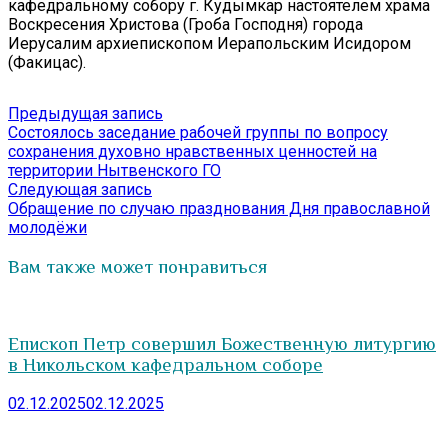
кафедральному собору г. Кудымкар настоятелем храма
Воскресения Христова (Гроба Господня) города
Иерусалим архиепископом Иерапольским Исидором
(Факицас).
Навигация
Предыдущая
Предыдущая запись
запись:
Состоялось заседание рабочей группы по вопросу
по
сохранения духовно нравственных ценностей на
записям
территории Нытвенского ГО
Следующая
Следующая запись
запись:
Обращение по случаю празднования Дня православной
молодёжи
Вам также может понравиться
Епископ Петр совершил Божественную литургию
в Никольском кафедральном соборе
02.12.2025
02.12.2025