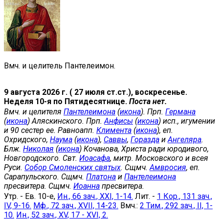
Вмч. и целитель Пантелеимон.
9 августа 2026 г. ( 27 июля ст.ст.), воскресенье.
Неделя 10-я по Пятидесятнице.
Поста нет.
Вмч. и целителя
Пантелеимона
(
икона
). Прп.
Германа
(
икона
) Аляскинского. Прп.
Анфисы
(
икона
) исп., игумении
и 90 сестер ее. Равноапп.
Климента
(
икона
), еп.
Охридского,
Наума
(
икона
),
Саввы
,
Горазда
и
Ангеляра
.
Блж.
Николая
(
икона
) Кочанова, Христа ради юродивого,
Новгородского. Свт.
Иоасафа
, митр. Московского и всея
Руси.
Собор Смоленских святых
. Сщмч.
Амвросия
, еп.
Сарапульского. Сщмч.
Платона
и
Пантелеимона
пресвитера. Сщмч.
Иоанна
пресвитера.
Утр. - Ев. 10-е,
Ин., 66 зач., XXI, 1-14.
Лит. -
1 Кор., 131 зач.,
IV, 9-16.
Мф., 72 зач., XVII, 14-23.
Вмч.:
2 Тим., 292 зач., II, 1-
10.
Ин., 52 зач., XV, 17 - XVI, 2.