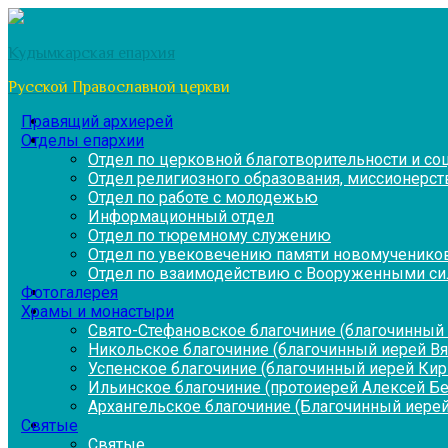
Перейти
к
Кудымкарская епархия
содержимому
Русской Православной церкви
Правящий архиерей
Отделы епархии
Отдел по церковной благотворительности и с
Отдел религиозного образования, миссионерств
Отдел по работе с молодежью
Информационный отдел
Отдел по тюремному служению
Отдел по увековечению памяти новомученико
Отдел по взаимодействию с Вооруженными си
Фотогалерея
Храмы и монастыри
Свято-Стефановское благочиние (благочинный 
Никольское благочиние (благочинный иерей В
Успенское благочиние (благочинный иерей Ки
Ильинское благочиние (протоиерей Алексей Б
Архангельское благочиние (Благочинный иерей
Святые
Святые