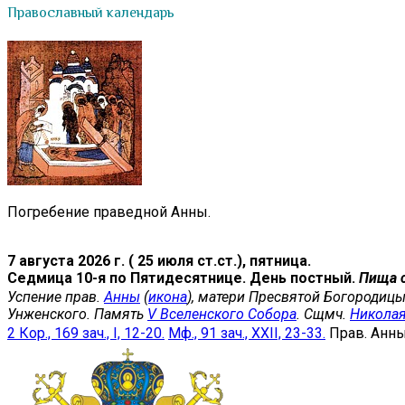
Православный календарь
Погребение праведной Анны.
7 августа 2026 г. ( 25 июля ст.ст.), пятница.
Седмица 10-я по Пятидесятнице. День постный.
Пища 
Успение прав.
Анны
(
икона
), матери Пресвятой Богородицы
Унженского. Память
V Вселенского Собора
. Сщмч.
Никола
2 Кор., 169 зач., I, 12-20.
Мф., 91 зач., XXII, 23-33.
Прав. Анн