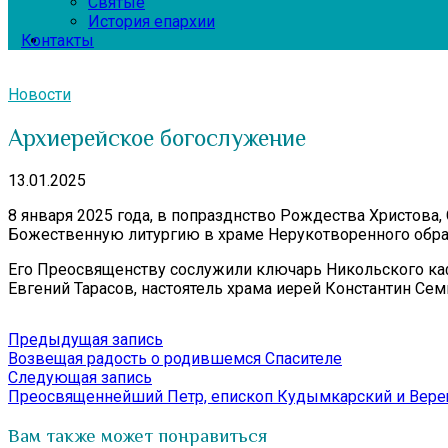
Святые
История епархии
Контакты
Новости
Архиерейское богослужение
13.01.2025
8 января 2025 года, в попразднство Рождества Христов
Божественную литургию в храме Нерукотворенного образа
Его Преосвященству сослужили ключарь Никольского каф
Евгений Тарасов, настоятель храма иерей Константин Сем
Навигация
Предыдущая
Предыдущая запись
запись:
Возвещая радость о родившемся Спасителе
по
Следующая
Следующая запись
записям
запись:
Преосвященнейший Петр, епископ Кудымкарский и Верещ
Вам также может понравиться