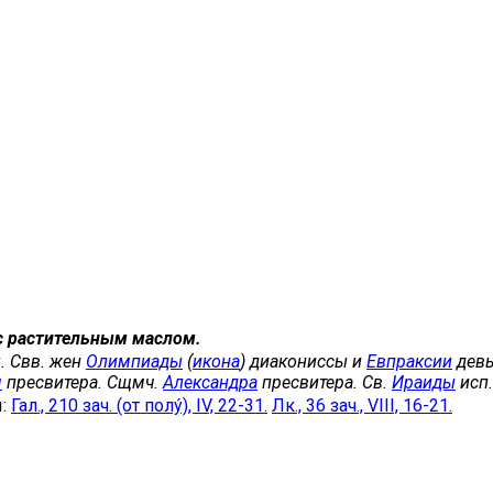
с растительным маслом.
. Свв. жен
Олимпиады
(
икона
) диакониссы и
Евпраксии
девы
я
пресвитера. Сщмч.
Александра
пресвитера. Св.
Ираиды
исп.
ы:
Гал., 210 зач. (от полу́), IV, 22-31.
Лк., 36 зач., VIII, 16-21.