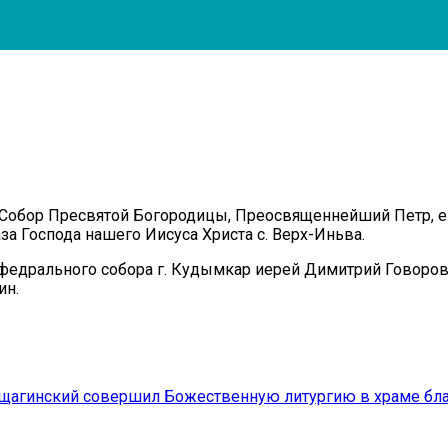
а, Собор Пресвятой Богородицы, Преосвященнейший Петр,
 Господа нашего Иисуса Христа с. Верх-Иньва.
едрального собора г. Кудымкар иерей Димитрий Говоров
ин.
агинский совершил Божественную литургию в храме благ