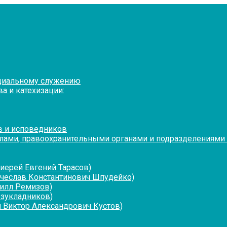
оциальному служению
а и катехизации:
в и исповедников
лами, правоохранительными органами и подразделениями
иерей Евгений Тарасов)
ячеслав Константинович Шпудейко)
рилл Ремизов)
езукладников)
 Виктор Александрович Кустов)