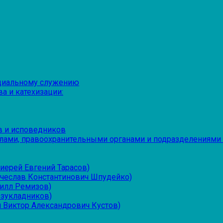
оциальному служению
а и катехизации:
в и исповедников
лами, правоохранительными органами и подразделениями
иерей Евгений Тарасов)
ячеслав Константинович Шпудейко)
рилл Ремизов)
езукладников)
 Виктор Александрович Кустов)