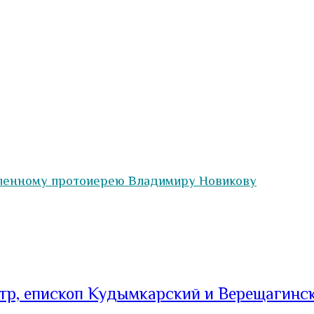
вленному протоиерею Владимиру Новикову
тр, епископ Кудымкарский и Верещагинс