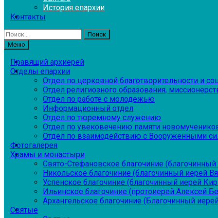
История епархии
Контакты
Найти:
Меню
Правящий архиерей
Отделы епархии
Отдел по церковной благотворительности и с
Отдел религиозного образования, миссионерств
Отдел по работе с молодежью
Информационный отдел
Отдел по тюремному служению
Отдел по увековечению памяти новомученико
Отдел по взаимодействию с Вооруженными си
Фотогалерея
Храмы и монастыри
Свято-Стефановское благочиние (благочинный 
Никольское благочиние (благочинный иерей В
Успенское благочиние (благочинный иерей Ки
Ильинское благочиние (протоиерей Алексей Б
Архангельское благочиние (Благочинный иерей
Святые