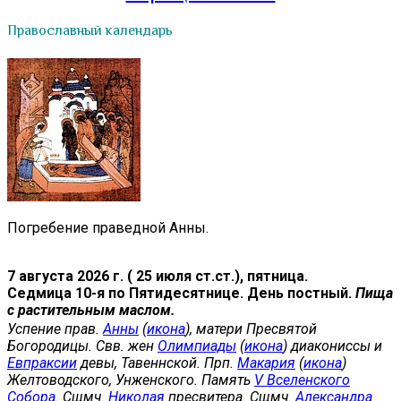
Православный календарь
Погребение праведной Анны.
7 августа 2026 г. ( 25 июля ст.ст.), пятница.
Седмица 10-я по Пятидесятнице. День постный.
Пища
с растительным маслом.
Успение прав.
Анны
(
икона
), матери Пресвятой
Богородицы. Свв. жен
Олимпиады
(
икона
) диакониссы и
Евпраксии
девы, Тавеннской. Прп.
Макария
(
икона
)
Желтоводского, Унженского. Память
V Вселенского
Собора
. Сщмч.
Николая
пресвитера. Сщмч.
Александра