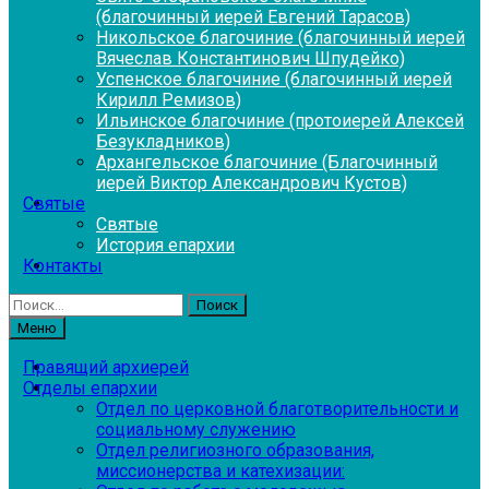
(благочинный иерей Евгений Тарасов)
Никольское благочиние (благочинный иерей
Вячеслав Константинович Шпудейко)
Успенское благочиние (благочинный иерей
Кирилл Ремизов)
Ильинское благочиние (протоиерей Алексей
Безукладников)
Архангельское благочиние (Благочинный
иерей Виктор Александрович Кустов)
Святые
Святые
История епархии
Контакты
Найти:
Меню
Правящий архиерей
Отделы епархии
Отдел по церковной благотворительности и
социальному служению
Отдел религиозного образования,
миссионерства и катехизации: