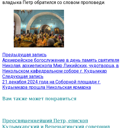
владыка Петр обратился со словом проповеди.
Навигация
Предыдущая
Предыдущая запись
запись:
Архиерейское богослужение в день память святителя
по
Николая, архиепископа Мир Ликийских, чудотворца, в
записям
Никольском кафедральном соборе г. Кудымкар
Следующая
Следующая запись
запись:
21 декабря 2024 года на Соборной площади г.
Кудымкара прошла Никольская ярмарка
Вам также может понравиться
Преосвященнейший Петр, епископ
Кудымкарский и Верещагинский совершил