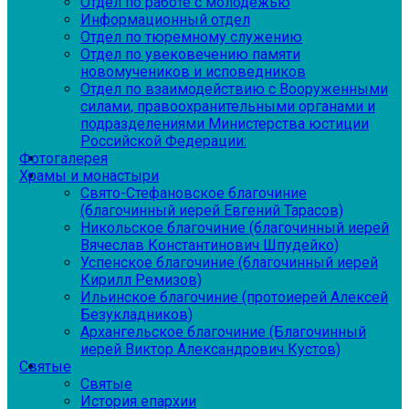
Отдел по работе с молодежью
Информационный отдел
Отдел по тюремному служению
Отдел по увековечению памяти
новомучеников и исповедников
Отдел по взаимодействию с Вооруженными
силами, правоохранительными органами и
подразделениями Министерства юстиции
Российской Федерации:
Фотогалерея
Храмы и монастыри
Свято-Стефановское благочиние
(благочинный иерей Евгений Тарасов)
Никольское благочиние (благочинный иерей
Вячеслав Константинович Шпудейко)
Успенское благочиние (благочинный иерей
Кирилл Ремизов)
Ильинское благочиние (протоиерей Алексей
Безукладников)
Архангельское благочиние (Благочинный
иерей Виктор Александрович Кустов)
Святые
Святые
История епархии