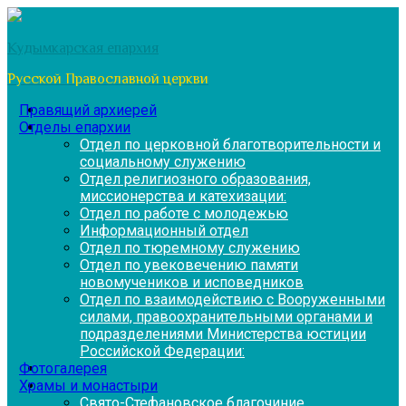
Перейти
к
Кудымкарская епархия
содержимому
Русской Православной церкви
Правящий архиерей
Отделы епархии
Отдел по церковной благотворительности и
социальному служению
Отдел религиозного образования,
миссионерства и катехизации:
Отдел по работе с молодежью
Информационный отдел
Отдел по тюремному служению
Отдел по увековечению памяти
новомучеников и исповедников
Отдел по взаимодействию с Вооруженными
силами, правоохранительными органами и
подразделениями Министерства юстиции
Российской Федерации:
Фотогалерея
Храмы и монастыри
Свято-Стефановское благочиние