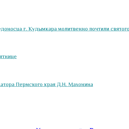
едоносца г. Кудымкара молитвенно почтили святог
сятнице
атора Пермского края Д.Н. Махонина