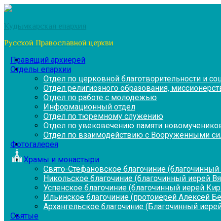
Перейти
к
Кудымкарская епархия
содержимому
Русской Православной церкви
Правящий архиерей
Отделы епархии
Отдел по церковной благотворительности и с
Отдел религиозного образования, миссионерств
Отдел по работе с молодежью
Информационный отдел
Отдел по тюремному служению
Отдел по увековечению памяти новомученико
Отдел по взаимодействию с Вооруженными си
Фотогалерея
Храмы и монастыри
Свято-Стефановское благочиние (благочинный 
Никольское благочиние (благочинный иерей В
Успенское благочиние (благочинный иерей Ки
Ильинское благочиние (протоиерей Алексей Б
Архангельское благочиние (Благочинный иерей
Святые