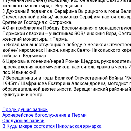
Игумения Антония (Лисицина), настоятельница Свято Лаз
женского монастыря, г. Верещагино.
3 Духовный подвиг св. Серафима Вырицкого в годы Вел
Отечественной войны/ иеромонах Серафим, настоятель хр
Сретения Господня с. Острожка.
4 Они приблизили Победу. Воспоминания о монашеству
Пермской епархии – участниках ВОВ/ инокиня Вера, Свят
женский монастырь, г.Пермь.
5 Вклад монашествующих в победу в Великой Отечестве
войне/ иеромонах Никон, клирик Свято-Никольского каф
собора г. Кудымкар.
6 Церковь в гонении/иерей Роман Щедров, руководитель
прославления новомучеников, настоятель храма в честь 
пос. Ильинский.
7 Верещагинцы в годы Великой Отечественной Войны 19
1945гг./ Шафранова Екатерина Александровна, методист 
образовательной деятельности, Верещагинский районный
культурный центр.
Навигация
Предыдущая
Предыдущая запись
запись:
Архиерейское богослужение в Перми
по
Следующая
Следующая запись
записям
запись:
В Кудымкаре состоится Никольская ярмарка