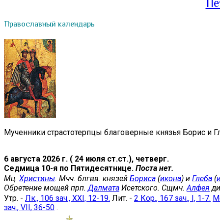
Пе
Православный календарь
Мученники страстотерпцы благоверные князья Борис и Гл
6 августа 2026 г. ( 24 июля ст.ст.), четверг.
Седмица 10-я по Пятидесятнице.
Поста нет.
Мц.
Христины
. Мчч. блгвв. князей
Бориса
(
икона
) и
Глеба
(
Обретение мощей прп.
Далмата
Исетского. Сщмч.
Алфея
ди
Утр. -
Лк., 106 зач., XXI, 12-19.
Лит. -
2 Кор., 167 зач., I, 1-7.
Мф
зач., VII, 36-50
.