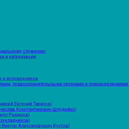
оциальному служению
а и катехизации:
в и исповедников
лами, правоохранительными органами и подразделениями
иерей Евгений Тарасов)
ячеслав Константинович Шпудейко)
рилл Ремизов)
езукладников)
 Виктор Александрович Кустов)