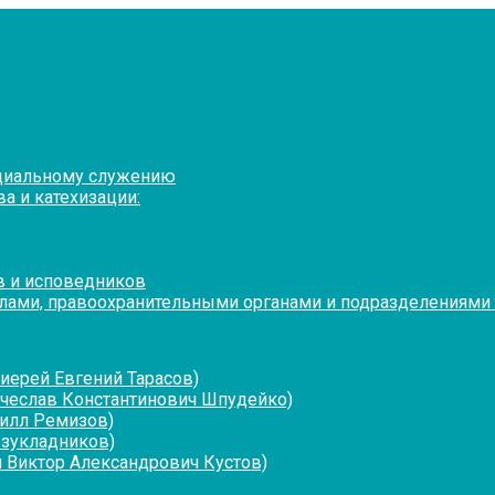
оциальному служению
а и катехизации:
в и исповедников
лами, правоохранительными органами и подразделениями
иерей Евгений Тарасов)
ячеслав Константинович Шпудейко)
рилл Ремизов)
езукладников)
 Виктор Александрович Кустов)