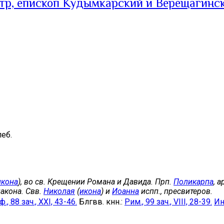
тр, епископ Кудымкарский и Верещагинс
еб.
икона
), во св. Крещении Романа и Давида. Прп.
Поликарпа
, 
акона. Свв.
Николая
(
икона
) и
Иоанна
испп., пресвитеров.
., 88 зач., XXI, 43-46.
Блгвв. кнн.:
Рим., 99 зач., VIII, 28-39.
Ин.