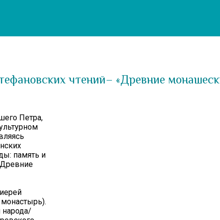
Стефановских чтений– «Древние монашес
шего Петра,
культурном
являясь
нских
ды: память и
 «Древние
оиерей
 монастырь).
 народа/