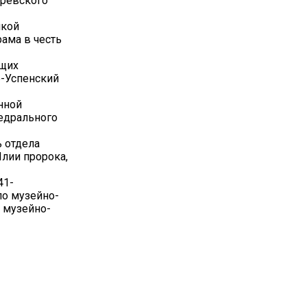
аревского
икой
ама в честь
ющих
о-Успенский
нной
едрального
 отдела
Илии пророка,
41-
по музейно-
 музейно-