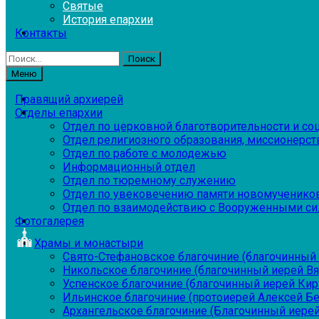
Святые
История епархии
Контакты
Найти:
Меню
Правящий архиерей
Отделы епархии
Отдел по церковной благотворительности и с
Отдел религиозного образования, миссионерств
Отдел по работе с молодежью
Информационный отдел
Отдел по тюремному служению
Отдел по увековечению памяти новомученико
Отдел по взаимодействию с Вооруженными си
Фотогалерея
Храмы и монастыри
Свято-Стефановское благочиние (благочинный 
Никольское благочиние (благочинный иерей В
Успенское благочиние (благочинный иерей Ки
Ильинское благочиние (протоиерей Алексей Б
Архангельское благочиние (Благочинный иерей