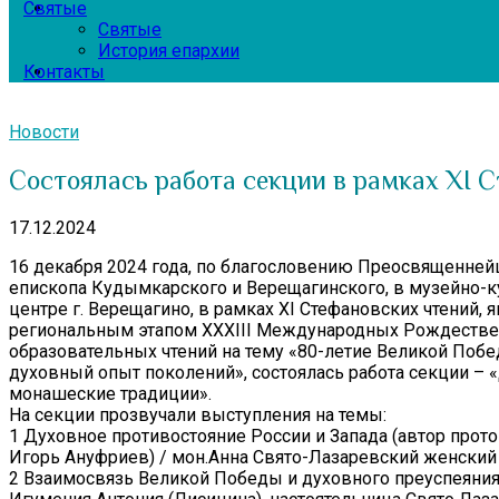
Святые
Святые
История епархии
Контакты
Новости
Состоялась работа секции в рамках XI 
17.12.2024
16 декабря 2024 года, по благословению Преосвященней
епископа Кудымкарского и Верещагинского, в музейно-
центре г. Верещагино, в рамках XI Стефановских чтений, 
региональным этапом XXXIII Международных Рождестве
образовательных чтений на тему «80-летие Великой Побе
духовный опыт поколений», состоялась работа секции –
монашеские традиции».
На секции прозвучали выступления на темы:
1 Духовное противостояние России и Запада (автор прот
Игорь Ануфриев) / мон.Анна Свято-Лазаревский женский
2 Взаимосвязь Великой Победы и духовного преуспеяния