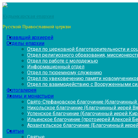
Перейти
к
Кудымкарская епархия
содержимому
Русской Православной церкви
Правящий архиерей
Отделы епархии
Отдел по церковной благотворительности и с
Отдел религиозного образования, миссионерств
Отдел по работе с молодежью
Информационный отдел
Отдел по тюремному служению
Отдел по увековечению памяти новомученико
Отдел по взаимодействию с Вооруженными си
Фотогалерея
Храмы и монастыри
Свято-Стефановское благочиние (благочинный 
Никольское благочиние (благочинный иерей В
Успенское благочиние (благочинный иерей Ки
Ильинское благочиние (протоиерей Алексей Б
Архангельское благочиние (Благочинный иерей
Святые
Святые