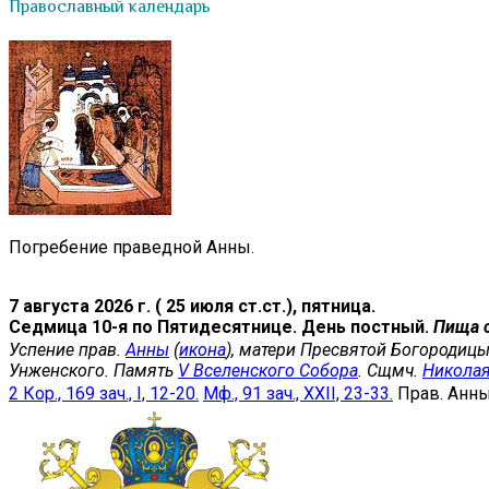
Православный календарь
Погребение праведной Анны.
7 августа 2026 г. ( 25 июля ст.ст.), пятница.
Седмица 10-я по Пятидесятнице. День постный.
Пища 
Успение прав.
Анны
(
икона
), матери Пресвятой Богородицы
Унженского. Память
V Вселенского Собора
. Сщмч.
Никола
2 Кор., 169 зач., I, 12-20.
Мф., 91 зач., XXII, 23-33.
Прав. Анн