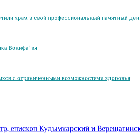
тили храм в свой профессиональный памятный ден
ка Вонифа́тия
ихся с ограниченными возможностями здоровья
тр, епископ Кудымкарский и Верещагинс