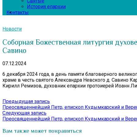
Святые
История епархии
Контакты
Новости
Соборная Божественная литургия духовен
Савино
07.12.2024
6 декабря 2024 года, в день памяти благоверного велико
храме в честь святого Александра Невского д. Савино К
Кирилл Ремизов, духовник епархии протоиерей Иоанн Ли
Навигация
Предыдущая
Предыдущая запись
запись:
Преосвященнейший Петр, епископ Кудымкарский и Вере
по
Следующая
Следующая запись
записям
запись:
Преосвященнейший Петр, епископ Кудымкарский и Вере
Вам также может понравиться