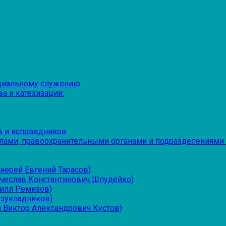
оциальному служению
а и катехизации:
в и исповедников
лами, правоохранительными органами и подразделениями
иерей Евгений Тарасов)
ячеслав Константинович Шпудейко)
рилл Ремизов)
езукладников)
 Виктор Александрович Кустов)