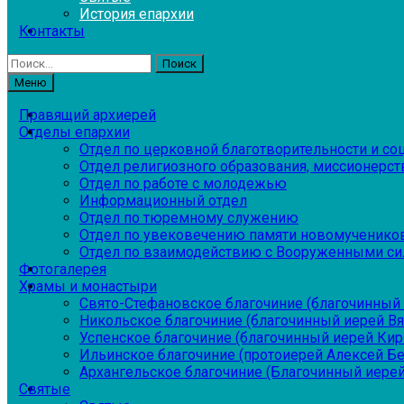
История епархии
Контакты
Найти:
Меню
Правящий архиерей
Отделы епархии
Отдел по церковной благотворительности и с
Отдел религиозного образования, миссионерств
Отдел по работе с молодежью
Информационный отдел
Отдел по тюремному служению
Отдел по увековечению памяти новомученико
Отдел по взаимодействию с Вооруженными си
Фотогалерея
Храмы и монастыри
Свято-Стефановское благочиние (благочинный 
Никольское благочиние (благочинный иерей В
Успенское благочиние (благочинный иерей Ки
Ильинское благочиние (протоиерей Алексей Б
Архангельское благочиние (Благочинный иерей
Святые