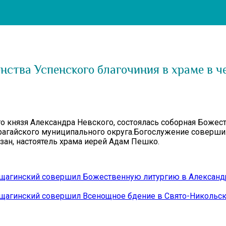
ства Успенского благочиния в храме в че
го князя Александра Невского, состоялась соборная Божес
арагайского муниципального округа.Богослужение соверш
зан, настоятель храма иерей Адам Пешко.
щагинский совершил Божественную литургию в Александр
щагинский совершил Всенощное бдение в Свято-Никольск