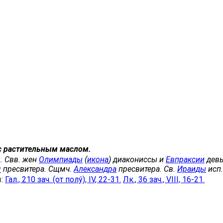
с растительным маслом.
. Свв. жен
Олимпиады
(
икона
) диакониссы и
Евпраксии
девы
я
пресвитера. Сщмч.
Александра
пресвитера. Св.
Ираиды
исп.
ы:
Гал., 210 зач. (от полу́), IV, 22-31.
Лк., 36 зач., VIII, 16-21.