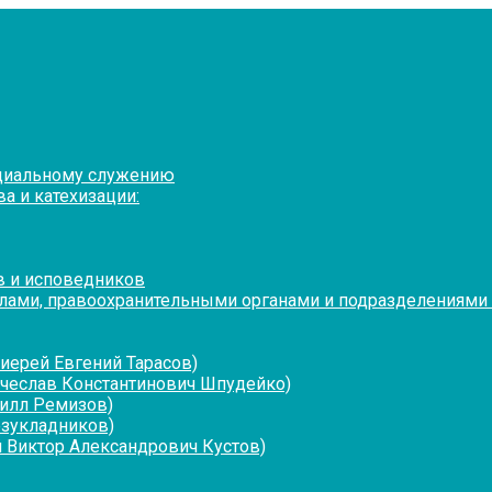
оциальному служению
а и катехизации:
в и исповедников
лами, правоохранительными органами и подразделениями
иерей Евгений Тарасов)
ячеслав Константинович Шпудейко)
рилл Ремизов)
езукладников)
 Виктор Александрович Кустов)