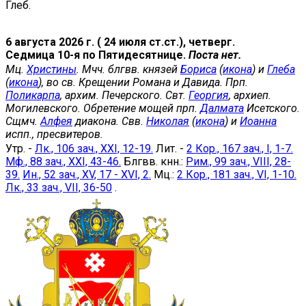
Глеб.
6 августа 2026 г. ( 24 июля ст.ст.), четверг.
Седмица 10-я по Пятидесятнице.
Поста нет.
Мц.
Христины
. Мчч. блгвв. князей
Бориса
(
икона
) и
Глеба
(
икона
), во св. Крещении Романа и Давида. Прп.
Поликарпа
, архим. Печерского. Свт.
Георгия
, архиеп.
Могилевского. Обретение мощей прп.
Далмата
Исетского.
Сщмч.
Алфея
диакона. Свв.
Николая
(
икона
) и
Иоанна
испп., пресвитеров.
Утр. -
Лк., 106 зач., XXI, 12-19.
Лит. -
2 Кор., 167 зач., I, 1-7.
Мф., 88 зач., XXI, 43-46.
Блгвв. кнн.:
Рим., 99 зач., VIII, 28-
39.
Ин., 52 зач., XV, 17 - XVI, 2.
Мц.:
2 Кор., 181 зач., VI, 1-10.
Лк., 33 зач., VII, 36-50
.