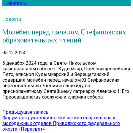
Контакты
Новости
Молебен перед началом Стефановских
образовательных чтений
05.12.2024
5 декабря 2024 года, в Свято-Никольском
кафедральном соборе г. Кудымкар, Преосвященнейший
Петр, епископ Кудымкарский и Верещагинский
совершил молебен перед началом XI Стефановских
образовательных чтений и панихиду по
приснопамятному Святейшему патриарху Алексию II.Его
Преосвященству сослужили клирики собора.
Навигация
Предыдущая
Предыдущая запись
запись:
Форум для руководителей и актива епархиальных
по
молодежных отделов Приволжского федерального
записям
округа «Пересвет»