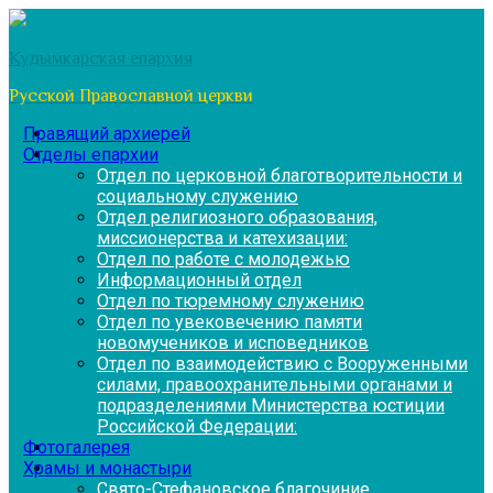
Перейти
к
Кудымкарская епархия
содержимому
Русской Православной церкви
Правящий архиерей
Отделы епархии
Отдел по церковной благотворительности и
социальному служению
Отдел религиозного образования,
миссионерства и катехизации:
Отдел по работе с молодежью
Информационный отдел
Отдел по тюремному служению
Отдел по увековечению памяти
новомучеников и исповедников
Отдел по взаимодействию с Вооруженными
силами, правоохранительными органами и
подразделениями Министерства юстиции
Российской Федерации:
Фотогалерея
Храмы и монастыри
Свято-Стефановское благочиние