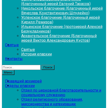
(благочинный иерей Евгений Тарасов)
Никольское благочиние (благочинный иерей
Вячеслав Константинович Шпудейко)
Успенское благочиние (благочинный иерей
Кирилл Ремизов)
Ильинское благочиние (протоиерей Алексей
Безукладников)
Архангельское благочиние (Благочинный
иерей Виктор Александрович Кустов)
Святые
Святые
История епархии
Контакты
Найти:
Меню
Правящий архиерей
Отделы епархии
Отдел по церковной благотворительности и
социальному служению
Отдел религиозного образования,
миссионерства и катехизации: