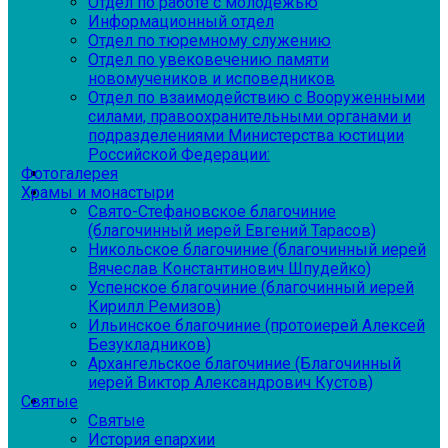
Отдел по работе с молодежью
Информационный отдел
Отдел по тюремному служению
Отдел по увековечению памяти
новомучеников и исповедников
Отдел по взаимодействию с Вооруженными
силами, правоохранительными органами и
подразделениями Министерства юстиции
Российской Федерации:
Фотогалерея
Храмы и монастыри
Свято-Стефановское благочиние
(благочинный иерей Евгений Тарасов)
Никольское благочиние (благочинный иерей
Вячеслав Константинович Шпудейко)
Успенское благочиние (благочинный иерей
Кирилл Ремизов)
Ильинское благочиние (протоиерей Алексей
Безукладников)
Архангельское благочиние (Благочинный
иерей Виктор Александрович Кустов)
Святые
Святые
История епархии