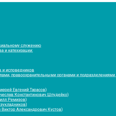
оциальному служению
а и катехизации:
в и исповедников
лами, правоохранительными органами и подразделениями
иерей Евгений Тарасов)
ячеслав Константинович Шпудейко)
рилл Ремизов)
езукладников)
 Виктор Александрович Кустов)