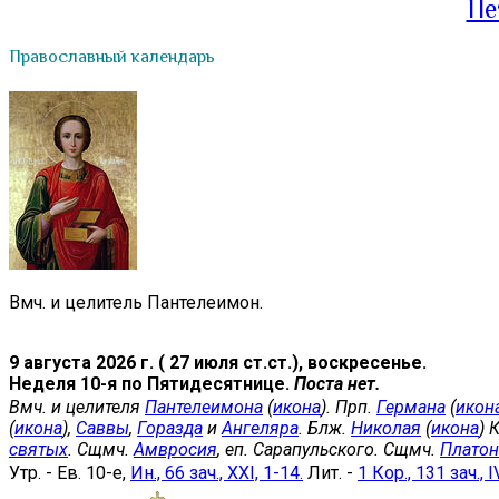
Пе
Православный календарь
Вмч. и целитель Пантелеимон.
9 августа 2026 г. ( 27 июля ст.ст.), воскресенье.
Неделя 10-я по Пятидесятнице.
Поста нет.
Вмч. и целителя
Пантелеимона
(
икона
). Прп.
Германа
(
икон
(
икона
),
Саввы
,
Горазда
и
Ангеляра
. Блж.
Николая
(
икона
) 
святых
. Сщмч.
Амвросия
, еп. Сарапульского. Сщмч.
Платон
Утр. - Ев. 10-е,
Ин., 66 зач., XXI, 1-14.
Лит. -
1 Кор., 131 зач., I