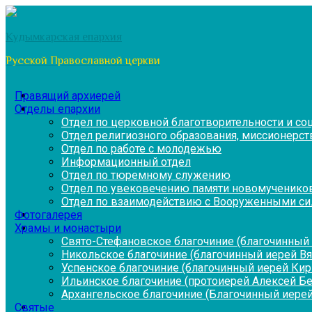
Перейти
к
Кудымкарская епархия
содержимому
Русской Православной церкви
Правящий архиерей
Отделы епархии
Отдел по церковной благотворительности и с
Отдел религиозного образования, миссионерств
Отдел по работе с молодежью
Информационный отдел
Отдел по тюремному служению
Отдел по увековечению памяти новомученико
Отдел по взаимодействию с Вооруженными си
Фотогалерея
Храмы и монастыри
Свято-Стефановское благочиние (благочинный 
Никольское благочиние (благочинный иерей В
Успенское благочиние (благочинный иерей Ки
Ильинское благочиние (протоиерей Алексей Б
Архангельское благочиние (Благочинный иерей
Святые