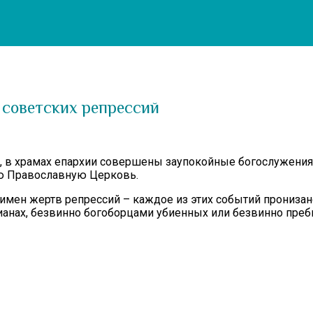
 советских репрессий
й, в храмах епархии совершены заупокойные богослужения
ю Православную Церковь.
е имен жертв репрессий – каждое из этих событий прониз
ианах, безвинно богоборцами убиенных или безвинно пре