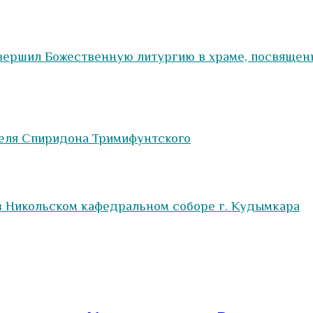
вершил Божественную литургию в храме, посвящен
теля Спиридона Тримифунтского
 Никольском кафедральном соборе г. Кудымкара