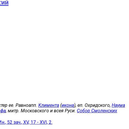
кий
естер ее. Равноапп.
Климента
(
икона
), еп. Охридского,
Наума
афа
, митр. Московского и всея Руси.
Собор Смоленских
Ин., 52 зач., XV, 17 - XVI, 2.