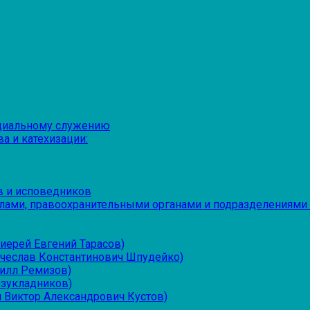
оциальному служению
а и катехизации:
в и исповедников
лами, правоохранительными органами и подразделениями
иерей Евгений Тарасов)
ячеслав Константинович Шпудейко)
рилл Ремизов)
езукладников)
 Виктор Александрович Кустов)