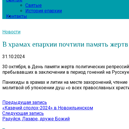
Святые
История епархии
Контакты
Новости
В храмах епархии почтили память жертв
31.10.2024
30 октября, в День памяти жертв политических репресси
пребывавших в заключении в период гонений на Русску
Панихиды в храмах и литии на месте захоронений, чтени
молитвой об упокоении душ «о всех православных христ
Навигация
Предыдущая
Предыдущая запись
запись:
«Казачий сполох-2024» в Новоильинском
по
Следующая
Следующая запись
записям
запись:
Радуйся, Лазаре, друже Божий