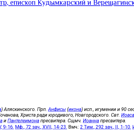
тр, епископ Кудымкарский и Верещагинс
а
) Аляскинского. Прп.
Анфисы
(
икона
) исп., игумении и 90 с
Кочанова, Христа ради юродивого, Новгородского. Свт.
Иоас
а
и
Пантелеимона
пресвитера. Сщмч.
Иоанна
пресвитера.
V, 9-16.
Мф., 72 зач., XVII, 14-23.
Вмч.:
2 Тим., 292 зач., II, 1-10.