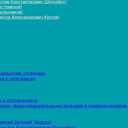
еслав Константинович Шпудейко)
л Ремизов)
укладников)
иктор Александрович Кустов)
оциальному служению
а и катехизации:
в и исповедников
лами, правоохранительными органами и подразделениями
иерей Евгений Тарасов)
ячеслав Константинович Шпудейко)