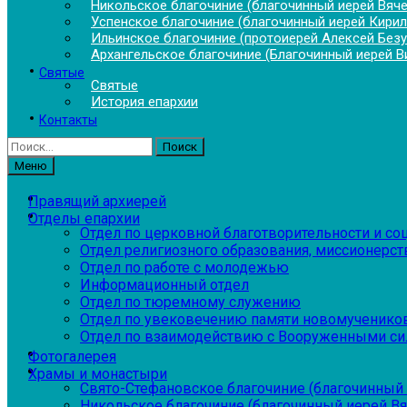
Никольское благочиние (благочинный иерей Вяч
Успенское благочиние (благочинный иерей Кирил
Ильинское благочиние (протоиерей Алексей Без
Архангельское благочиние (Благочинный иерей В
Святые
Святые
История епархии
Контакты
Найти:
Меню
Правящий архиерей
Отделы епархии
Отдел по церковной благотворительности и с
Отдел религиозного образования, миссионерств
Отдел по работе с молодежью
Информационный отдел
Отдел по тюремному служению
Отдел по увековечению памяти новомученико
Отдел по взаимодействию с Вооруженными си
Фотогалерея
Храмы и монастыри
Свято-Стефановское благочиние (благочинный 
Никольское благочиние (благочинный иерей В