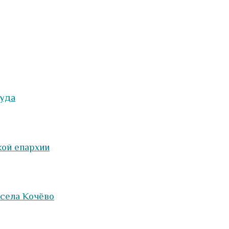
суда
кой епархии
села Кочёво