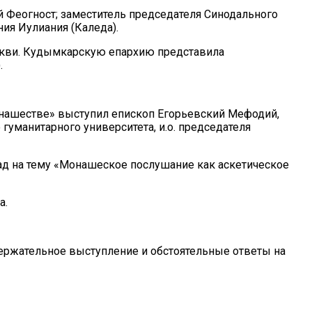
й Феогност; заместитель председателя Синодального
ия Иулиания (Каледа).
еркви. Кудымкарскую епархию представила
.
 монашестве» выступил епископ Егорьевский Мефодий,
уманитарного университета, и.о. председателя
ад на тему «Монашеское послушание как аскетическое
а.
ержательное выступление и обстоятельные ответы на