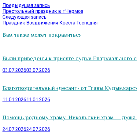
Навигация
Предыдущая
Предыдущая запись
запись:
Престольный праздник в г.Чермоз
по
Следующая
Следующая запись
записям
запись:
Праздник Воздвижения Креста Господня
Вам также может понравиться
Были приведены к присяге судьи Епархиального 
03.07.2026
03.07.2026
Благотворительный «десант» от Главы Кудымкарс
11.01.2026
11.01.2026
Помощь родному храму. Никольский храм — душа 
24.07.2026
24.07.2026