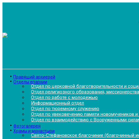
Перейти
к
содержимому
Правящий архиерей
Отделы епархии
Отдел по церковной благотворительности и соц
Отдел религиозного образования, миссионерства
Отдел по работе с молодежью
Информационный отдел
Отдел по тюремному служению
Отдел по увековечению памяти новомучеников и
Отдел по взаимодействию с Вооруженными силам
Фотогалерея
Храмы и монастыри
Свято-Стефановское благочиние (благочинный ие