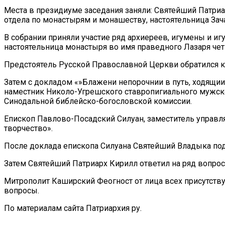
Места в президиуме заседания заняли: Святейший Патри
отдела по монастырям и монашеству, настоятельница Зач
В собрании приняли участие ряд архиереев, игумены и 
настоятельница монастыря во имя праведного Лазаря чет
Предстоятель Русской Православной Церкви обратился к
Затем с докладом «»Блажени непорочнии в путь, ходящии 
наместник Николо-Угрешского ставропигиального мужског
Синодальной библейско-богословской комиссии.
Епископ Павлово-Посадский Силуан, заместитель управл
творчество».
После доклада епископа Силуана Святейший Владыка по
Затем Святейший Патриарх Кирилл ответил на ряд вопрос
Митрополит Каширский Феогност от лица всех присутств
вопросы.
По материалам сайта Патриархия ру.