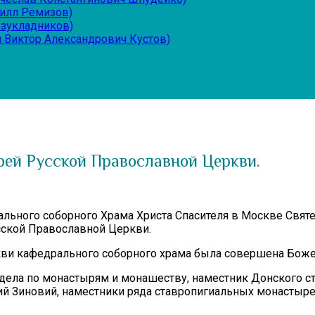
рилл Ремизов)
езукладников)
 Виктор Александрович Кустов)
рей Русской Православной Церкви.
ального соборного Храма Христа Спасителя в Москве Свят
сской Православной Церкви.
ви кафедрального соборного храма была совершена Божес
дела по монастырям и монашеству, наместник Донского с
й Зиновий, наместники ряда ставропигиальных монастыре