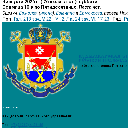
8 августа 2026 г. ( 26 июля ст.ст.), суббота.
Седмица 10-я по Пятидесятнице.
Поста нет.
Сщмчч.
Ермолая
(
икона
),
Ермиппа
и
Ермократа
, иереев Ни
Прп.:
Гал., 213 зач., V, 22 - VI, 2.
Лк., 24 зач., VI, 17-23
. Ряд.:
Ри
КУДЫМКАРСКАЯ Е
РУССКОЙ ПРАВОСЛА
по благословению Петра, е
Контакты
Канцелярия Епархиального управления:
Tел.:
+7 (34260) 4-36-48