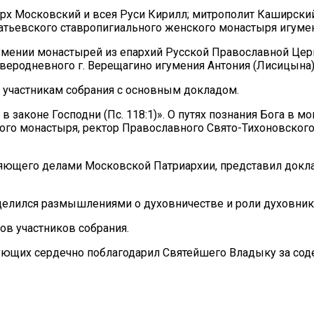
арх Московский и всея Руси Кирилл; митрополит Каширски
атьевского ставропигиального женского монастыря игумен
игумении монастырей из епархий Русской Православной Ц
веродневного г. Верещагино игумения Антония (Лисицына)
 участникам собрания с основным докладом.
в законе Господни (Пс. 118:1)». О путях познания Бога в
о монастыря, ректор Православного Свято-Тихоновского г
яющего делами Московской Патриархии, представил докл
делился размышлениями о духовничестве и роли духовник
ов участников собрания.
ующих сердечно поблагодарил Святейшего Владыку за сод