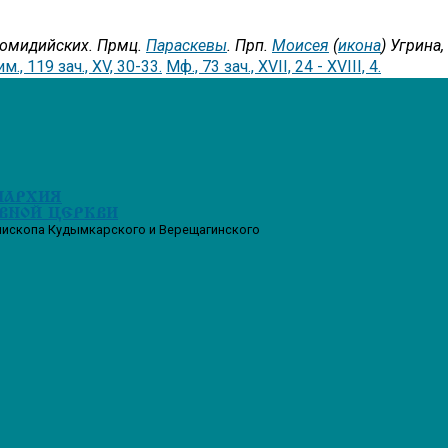
комидийских. Прмц.
Параскевы
. Прп.
Моисея
(
икона
) Угрина
м., 119 зач., XV, 30-33.
Мф., 73 зач., XVII, 24 - XVIII, 4.
ПАРХИЯ
ВНОЙ ЦЕРКВИ
пископа Кудымкарского и Верещагинского