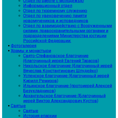
Отдел по работе с молодежью
Информационный отдел
Отдел по тюремному служению
Отдел по увековечению памяти
новомучеников и исповедников
Отдел по взаимодействию с Вооруженными
силами, правоохранительными органами и
подразделениями Министерства юстиции
Российской Федерации:
Фотогалерея
Храмы и монастыри
Свято-Стефановское благочиние
(благочинный иерей Евгений Тарасов)
Никольское благочиние (благочинный иерей
Вячеслав Константинович Шпудейко)
Успенское благочиние (благочинный иерей
Кирилл Ремизов)
Ильинское благочиние (протоиерей Алексей
Безукладников)
Архангельское благочиние (Благочинный
иерей Виктор Александрович Кустов)
Святые
Святые
История епархии