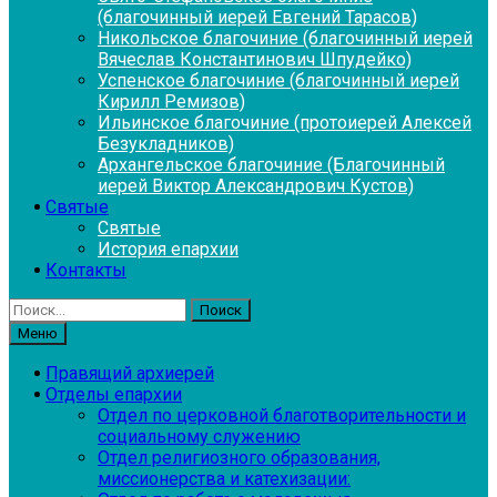
(благочинный иерей Евгений Тарасов)
Никольское благочиние (благочинный иерей
Вячеслав Константинович Шпудейко)
Успенское благочиние (благочинный иерей
Кирилл Ремизов)
Ильинское благочиние (протоиерей Алексей
Безукладников)
Архангельское благочиние (Благочинный
иерей Виктор Александрович Кустов)
Святые
Святые
История епархии
Контакты
Найти:
Меню
Правящий архиерей
Отделы епархии
Отдел по церковной благотворительности и
социальному служению
Отдел религиозного образования,
миссионерства и катехизации: