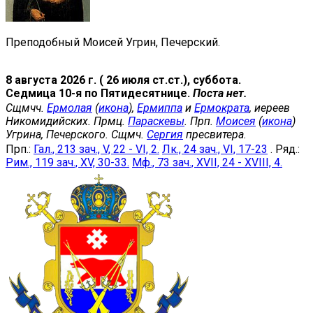
Преподобный Моисей Угрин, Печерский.
8 августа 2026 г. ( 26 июля ст.ст.), суббота.
Седмица 10-я по Пятидесятнице.
Поста нет.
Сщмчч.
Ермолая
(
икона
),
Ермиппа
и
Ермократа
, иереев
Никомидийских. Прмц.
Параскевы
. Прп.
Моисея
(
икона
)
Угрина, Печерского. Сщмч.
Сергия
пресвитера.
Прп.:
Гал., 213 зач., V, 22 - VI, 2.
Лк., 24 зач., VI, 17-23
. Ряд.:
Рим., 119 зач., XV, 30-33.
Мф., 73 зач., XVII, 24 - XVIII, 4.