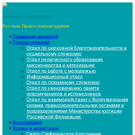
Перейти
к
Кудымкарская епархия
содержимому
Русской Православной церкви
Правящий архиерей
Отделы епархии
Отдел по церковной благотворительности и
социальному служению
Отдел религиозного образования,
миссионерства и катехизации:
Отдел по работе с молодежью
Информационный отдел
Отдел по тюремному служению
Отдел по увековечению памяти
новомучеников и исповедников
Отдел по взаимодействию с Вооруженными
силами, правоохранительными органами и
подразделениями Министерства юстиции
Российской Федерации:
Фотогалерея
Храмы и монастыри
Свято-Стефановское благочиние