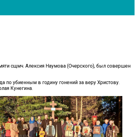
яти сщмч. Алексия Наумова (Очерского), был совершен
да по убиенным в годину гонений за веру Христову.
лая Кунегина.