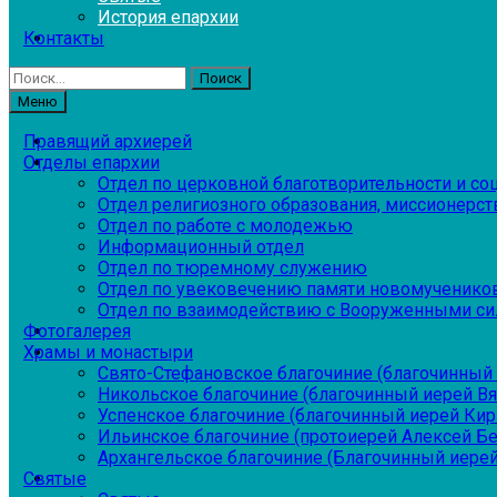
История епархии
Контакты
Найти:
Меню
Правящий архиерей
Отделы епархии
Отдел по церковной благотворительности и с
Отдел религиозного образования, миссионерств
Отдел по работе с молодежью
Информационный отдел
Отдел по тюремному служению
Отдел по увековечению памяти новомученико
Отдел по взаимодействию с Вооруженными си
Фотогалерея
Храмы и монастыри
Свято-Стефановское благочиние (благочинный 
Никольское благочиние (благочинный иерей В
Успенское благочиние (благочинный иерей Ки
Ильинское благочиние (протоиерей Алексей Б
Архангельское благочиние (Благочинный иерей
Святые