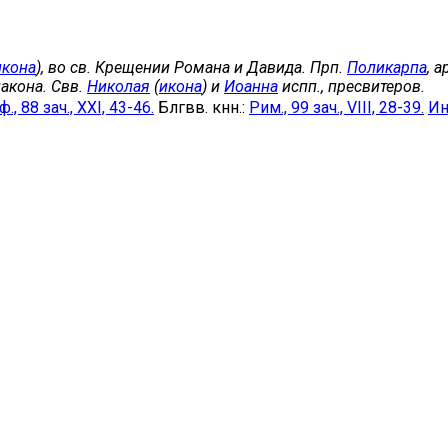
икона
), во св. Крещении Романа и Давида. Прп.
Поликарпа
, 
акона. Свв.
Николая
(
икона
) и
Иоанна
испп., пресвитеров.
., 88 зач., XXI, 43-46.
Блгвв. кнн.:
Рим., 99 зач., VIII, 28-39.
Ин.