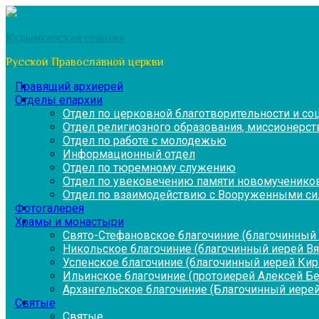
Перейти
к
Кудымкарская епархия
содержимому
Русской Православной церкви
Правящий архиерей
Отделы епархии
Отдел по церковной благотворительности и с
Отдел религиозного образования, миссионерств
Отдел по работе с молодежью
Информационный отдел
Отдел по тюремному служению
Отдел по увековечению памяти новомученико
Отдел по взаимодействию с Вооруженными си
Фотогалерея
Храмы и монастыри
Свято-Стефановское благочиние (благочинный 
Никольское благочиние (благочинный иерей В
Успенское благочиние (благочинный иерей Ки
Ильинское благочиние (протоиерей Алексей Б
Архангельское благочиние (Благочинный иерей
Святые
Святые