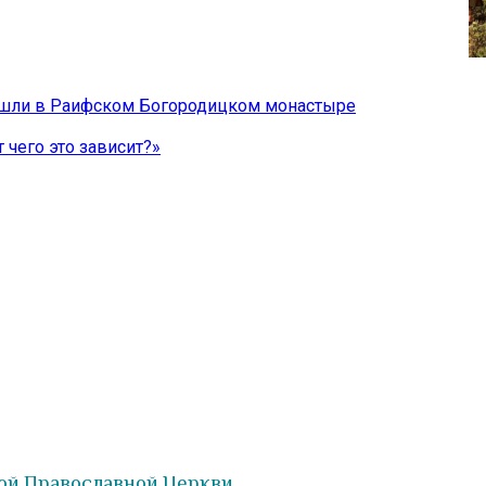
рошли в Раифском Богородицком монастыре
 чего это зависит?»
ой Православной Церкви.