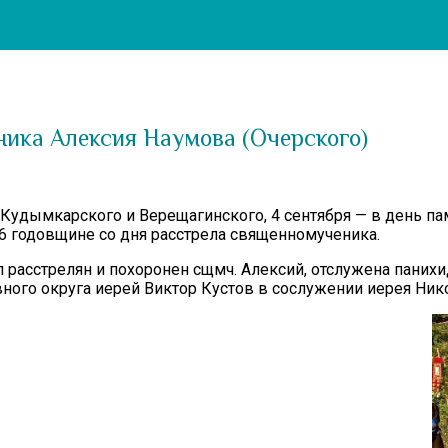
ика Алексия Наумова (Очерского)
удымкарского и Верещагинского, 4 сентября — в день пам
6 годовщине со дня расстрела священномученика.
л расстрелян и похоронен сщмч. Алексий, отслужена панихи
ого округа иерей Виктор Кустов в сослужении иерея Нико