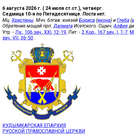
6 августа 2026 г. ( 24 июля ст.ст.), четверг.
Седмица 10-я по Пятидесятнице.
Поста нет.
Мц.
Христины
. Мчч. блгвв. князей
Бориса
(
икона
) и
Глеба
(
Обретение мощей прп.
Далмата
Исетского. Сщмч.
Алфея
ди
Утр. -
Лк., 106 зач., XXI, 12-19.
Лит. -
2 Кор., 167 зач., I, 1-7.
Мф
зач., VII, 36-50
.
КУДЫМКАРСКАЯ ЕПАРХИЯ
РУССКОЙ ПРАВОСЛАВНОЙ ЦЕРКВИ