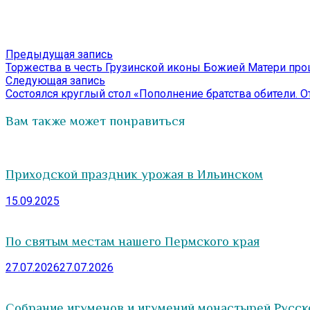
Навигация
Предыдущая
Предыдущая запись
запись:
Торжества в честь Грузинской иконы Божией Матери п
по
Следующая
Следующая запись
записям
запись:
Состоялся круглый стол «Пополнение братства обители. От
Вам также может понравиться
Приходской праздник урожая в Ильинском
15.09.2025
По святым местам нашего Пермского края
27.07.2026
27.07.2026
Собрание игуменов и игумений монастырей Русск