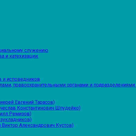
оциальному служению
а и катехизации:
в и исповедников
лами, правоохранительными органами и подразделениями
иерей Евгений Тарасов)
ячеслав Константинович Шпудейко)
рилл Ремизов)
езукладников)
 Виктор Александрович Кустов)