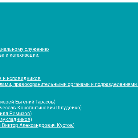
оциальному служению
а и катехизации:
в и исповедников
лами, правоохранительными органами и подразделениями
иерей Евгений Тарасов)
ячеслав Константинович Шпудейко)
рилл Ремизов)
езукладников)
 Виктор Александрович Кустов)