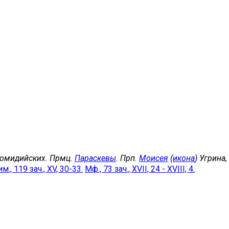
комидийских. Прмц.
Параскевы
. Прп.
Моисея
(
икона
) Угрина
м., 119 зач., XV, 30-33.
Мф., 73 зач., XVII, 24 - XVIII, 4.