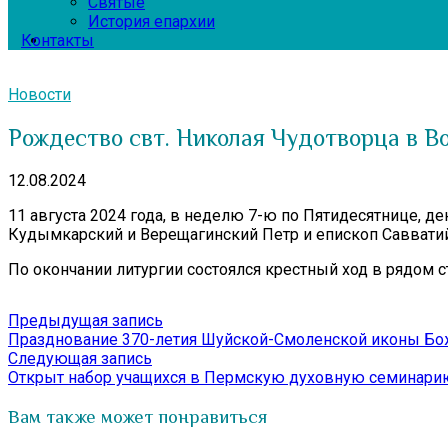
Святые
История епархии
Контакты
Новости
Рождество свт. Николая Чудотворца в В
12.08.2024
11 августа 2024 года, в неделю 7-ю по Пятидесятнице, д
Кудымкарский и Верещагинский Петр и епископ Саввати
По окончании литургии состоялся крестный ход в рядом 
Навигация
Предыдущая
Предыдущая запись
запись:
Празднование 370-летия Шуйской-Смоленской иконы Бож
по
Следующая
Следующая запись
записям
запись:
Открыт набор учащихся в Пермскую духовную семинари
Вам также может понравиться