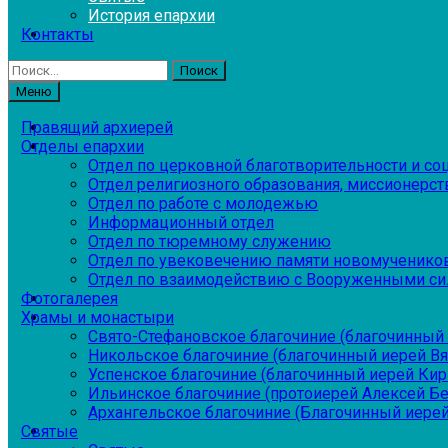
История епархии
Контакты
Найти:
Меню
Правящий архиерей
Отделы епархии
Отдел по церковной благотворительности и с
Отдел религиозного образования, миссионерств
Отдел по работе с молодежью
Информационный отдел
Отдел по тюремному служению
Отдел по увековечению памяти новомученико
Отдел по взаимодействию с Вооруженными си
Фотогалерея
Храмы и монастыри
Свято-Стефановское благочиние (благочинный 
Никольское благочиние (благочинный иерей В
Успенское благочиние (благочинный иерей Ки
Ильинское благочиние (протоиерей Алексей Б
Архангельское благочиние (Благочинный иерей
Святые