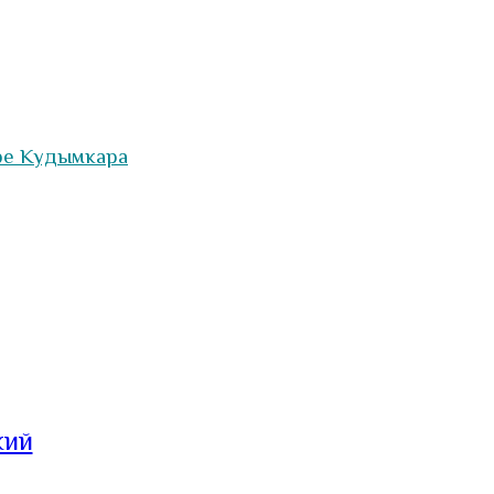
ре Кудымкара
кий