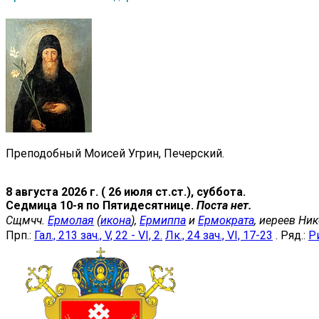
Преподобный Моисей Угрин, Печерский.
8 августа 2026 г. ( 26 июля ст.ст.), суббота.
Седмица 10-я по Пятидесятнице.
Поста нет.
Сщмчч.
Ермолая
(
икона
),
Ермиппа
и
Ермократа
, иереев Ни
Прп.:
Гал., 213 зач., V, 22 - VI, 2.
Лк., 24 зач., VI, 17-23
. Ряд.:
Ри