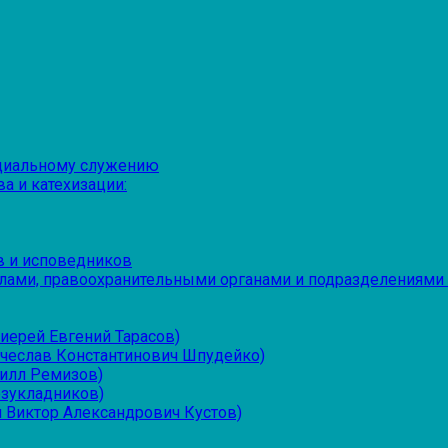
оциальному служению
а и катехизации:
в и исповедников
лами, правоохранительными органами и подразделениями
иерей Евгений Тарасов)
ячеслав Константинович Шпудейко)
рилл Ремизов)
езукладников)
 Виктор Александрович Кустов)