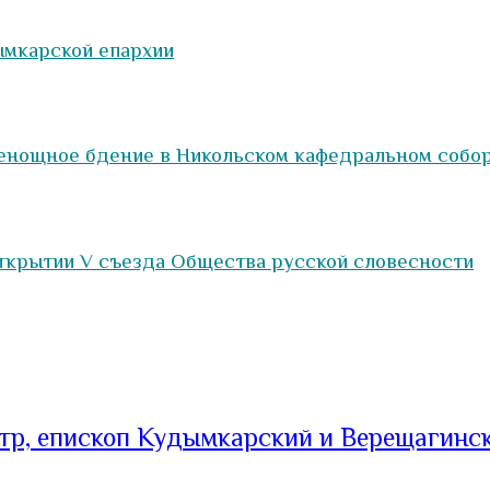
ымкарской епархии
сенощное бдение в Никольском кафедральном собо
ткрытии V съезда Общества русской словесности
тр, епископ Кудымкарский и Верещагинс