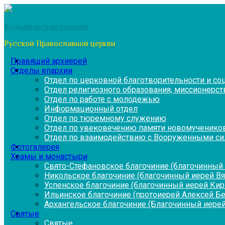
Перейти
к
Кудымкарская епархия
содержимому
Русской Православной церкви
Правящий архиерей
Отделы епархии
Отдел по церковной благотворительности и с
Отдел религиозного образования, миссионерств
Отдел по работе с молодежью
Информационный отдел
Отдел по тюремному служению
Отдел по увековечению памяти новомученико
Отдел по взаимодействию с Вооруженными си
Фотогалерея
Храмы и монастыри
Свято-Стефановское благочиние (благочинный 
Никольское благочиние (благочинный иерей В
Успенское благочиние (благочинный иерей Ки
Ильинское благочиние (протоиерей Алексей Б
Архангельское благочиние (Благочинный иерей
Святые
Святые