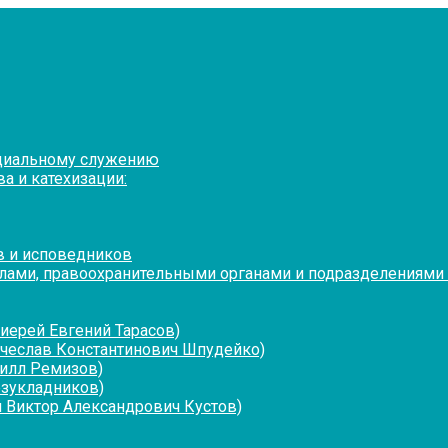
оциальному служению
а и катехизации:
в и исповедников
лами, правоохранительными органами и подразделениями
иерей Евгений Тарасов)
ячеслав Константинович Шпудейко)
рилл Ремизов)
езукладников)
 Виктор Александрович Кустов)