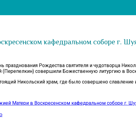
оскресенском кафедральном соборе г. Шу
ень празднования Рождества святителя и чудотворца Никол
й (Перепелкин) совершили Божественную литургию в Воск
стоящий Никольский храм, где было совершено славление 
ией Матери в Воскресенском кафедральном соборе г. Шу
ю