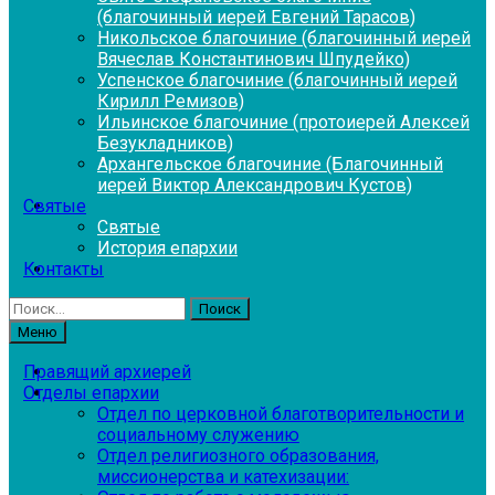
(благочинный иерей Евгений Тарасов)
Никольское благочиние (благочинный иерей
Вячеслав Константинович Шпудейко)
Успенское благочиние (благочинный иерей
Кирилл Ремизов)
Ильинское благочиние (протоиерей Алексей
Безукладников)
Архангельское благочиние (Благочинный
иерей Виктор Александрович Кустов)
Святые
Святые
История епархии
Контакты
Найти:
Меню
Правящий архиерей
Отделы епархии
Отдел по церковной благотворительности и
социальному служению
Отдел религиозного образования,
миссионерства и катехизации: