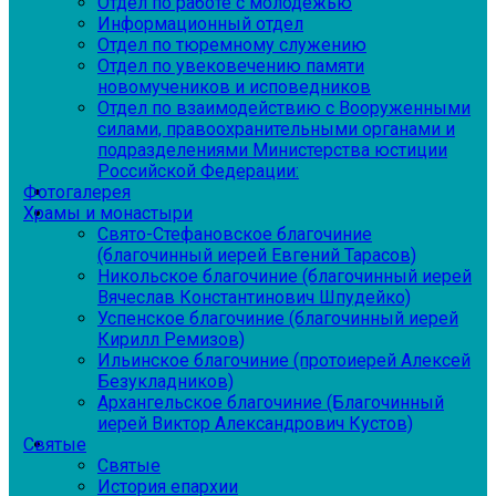
Отдел по работе с молодежью
Информационный отдел
Отдел по тюремному служению
Отдел по увековечению памяти
новомучеников и исповедников
Отдел по взаимодействию с Вооруженными
силами, правоохранительными органами и
подразделениями Министерства юстиции
Российской Федерации:
Фотогалерея
Храмы и монастыри
Свято-Стефановское благочиние
(благочинный иерей Евгений Тарасов)
Никольское благочиние (благочинный иерей
Вячеслав Константинович Шпудейко)
Успенское благочиние (благочинный иерей
Кирилл Ремизов)
Ильинское благочиние (протоиерей Алексей
Безукладников)
Архангельское благочиние (Благочинный
иерей Виктор Александрович Кустов)
Святые
Святые
История епархии