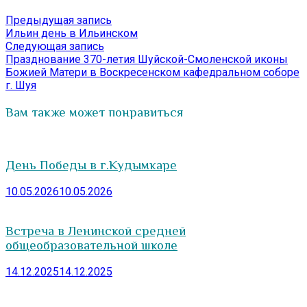
Навигация
Предыдущая
Предыдущая запись
запись:
Ильин день в Ильинском
по
Следующая
Следующая запись
записям
запись:
Празднование 370-летия Шуйской-Смоленской иконы
Божией Матери в Воскресенском кафедральном соборе
г. Шуя
Вам также может понравиться
День Победы в г.Кудымкаре
10.05.2026
10.05.2026
Встреча в Ленинской средней
общеобразовательной школе
14.12.2025
14.12.2025