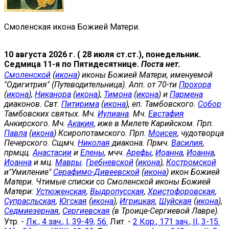
Смоленская икона Божией Матери.
10 августа 2026 г. ( 28 июля ст.ст.), понедельник.
Седмица 11-я по Пятидесятнице.
Поста нет.
Смоленской
(
икона
) иконы Божией Матери, именуемой
"Одигитрия" (Путеводительница). Апп. от 70-ти
Прохора
(
икона
),
Никанора
(
икона
),
Тимона
(
икона
) и
Пармена
диаконов. Свт.
Питирима
(
икона
), еп. Тамбовского.
Собор
Тамбовских святых. Мч.
Иулиана
. Мч.
Евстафия
Анкирского. Мч.
Акакия
, иже в Милете Карийском. Прп.
Павла
(
икона
) Ксиропотамского. Прп.
Моисея
, чудотворца
Печерского. Сщмч.
Николая
диакона. Прмч.
Василия
,
прмцц.
Анастасии
и
Елены
, мчч.
Арефы
,
Иоанна
,
Иоанна
,
Иоанна
и мц.
Мавры
.
Гребневской
(
икона
),
Костромской
и"Умиление"
Серафимо-Дивеевской
(
икона
) икон Божией
Матери. Чтимые списки со Смоленской иконы Божией
Матери:
Устюженская
,
Выдропусская
,
Христофоровская
,
Супрасльская
,
Югская
(
икона
),
Игрицкая
,
Шуйская
(
икона
),
Седмиезерная
,
Сергиевская
(в Троице-Сергиевой Лавре).
Утр. -
Лк., 4 зач., I, 39-49, 56.
Лит. -
2 Кор., 171 зач., II, 3-15.