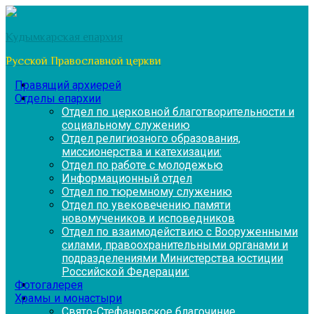
Перейти
к
Кудымкарская епархия
содержимому
Русской Православной церкви
Правящий архиерей
Отделы епархии
Отдел по церковной благотворительности и
социальному служению
Отдел религиозного образования,
миссионерства и катехизации:
Отдел по работе с молодежью
Информационный отдел
Отдел по тюремному служению
Отдел по увековечению памяти
новомучеников и исповедников
Отдел по взаимодействию с Вооруженными
силами, правоохранительными органами и
подразделениями Министерства юстиции
Российской Федерации:
Фотогалерея
Храмы и монастыри
Свято-Стефановское благочиние