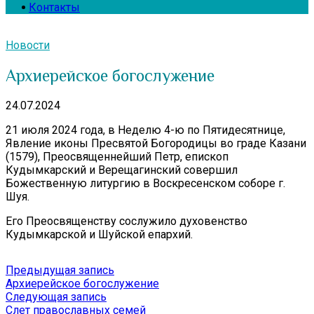
Контакты
Новости
Архиерейское богослужение
24.07.2024
21 июля 2024 года, в Неделю 4-ю по Пятидесятнице,
Явление иконы Пресвятой Богородицы во граде Казани
(1579), Преосвященнейший Петр, епископ
Кудымкарский и Верещагинский совершил
Божественную литургию в Воскресенском соборе г.
Шуя.
Его Преосвященству сослужило духовенство
Кудымкарской и Шуйской епархий.
Навигация
Предыдущая
Предыдущая запись
запись:
Архиерейское богослужение
по
Следующая
Следующая запись
записям
запись:
Слет православных семей