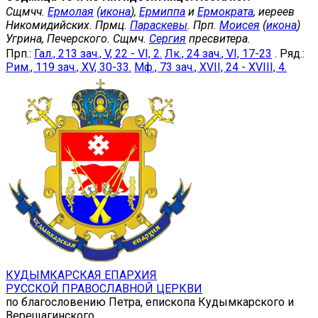
Сщмчч.
Ермолая
(
икона
),
Ермиппа
и
Ермократа
, иереев
Никомидийских. Прмц.
Параскевы
. Прп.
Моисея
(
икона
)
Угрина, Печерского. Сщмч.
Сергия
пресвитера.
Прп.:
Гал., 213 зач., V, 22 - VI, 2.
Лк., 24 зач., VI, 17-23
. Ряд.:
Рим., 119 зач., XV, 30-33.
Мф., 73 зач., XVII, 24 - XVIII, 4.
КУДЫМКАРСКАЯ ЕПАРХИЯ
РУССКОЙ ПРАВОСЛАВНОЙ ЦЕРКВИ
по благословению Петра, епископа Кудымкарского и
Верещагинского