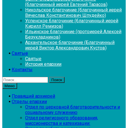
(благочинный иерей Евгений Тарасов)
Никольское благочиние (благочинный иерей
Вячеслав Константинович Шпудейко)
Успенское благочиние (благочинный иерей
Кирилл Ремизов)
Ильинское благочиние (протоиерей Алексей
Безукладников)
Архангельское благочиние (Благочинный
иерей Виктор Александрович Кустов)
Святые
Святые
История епархии
Контакты
Найти:
Меню
Правящий архиерей
Отделы епархии
Отдел по церковной благотворительности и
социальному служению
Отдел религиозного образования,
миссионерства и катехизации: