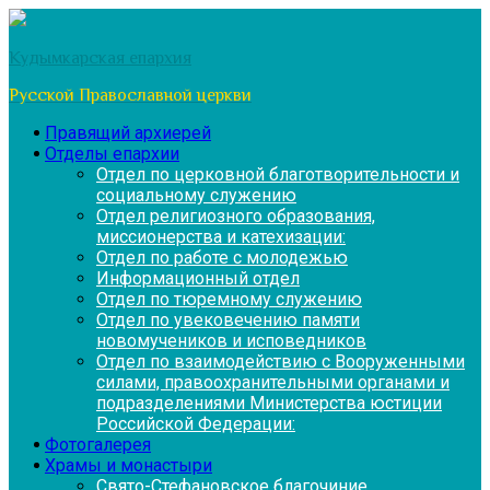
Перейти
к
Кудымкарская епархия
содержимому
Русской Православной церкви
Правящий архиерей
Отделы епархии
Отдел по церковной благотворительности и
социальному служению
Отдел религиозного образования,
миссионерства и катехизации:
Отдел по работе с молодежью
Информационный отдел
Отдел по тюремному служению
Отдел по увековечению памяти
новомучеников и исповедников
Отдел по взаимодействию с Вооруженными
силами, правоохранительными органами и
подразделениями Министерства юстиции
Российской Федерации:
Фотогалерея
Храмы и монастыри
Свято-Стефановское благочиние