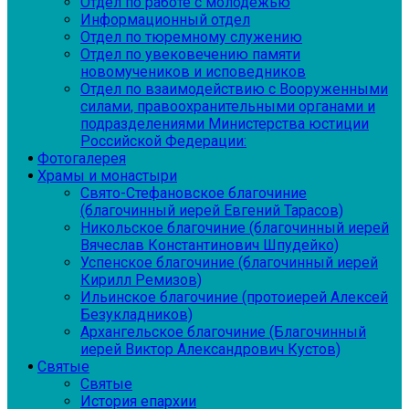
Отдел по работе с молодежью
Информационный отдел
Отдел по тюремному служению
Отдел по увековечению памяти
новомучеников и исповедников
Отдел по взаимодействию с Вооруженными
силами, правоохранительными органами и
подразделениями Министерства юстиции
Российской Федерации:
Фотогалерея
Храмы и монастыри
Свято-Стефановское благочиние
(благочинный иерей Евгений Тарасов)
Никольское благочиние (благочинный иерей
Вячеслав Константинович Шпудейко)
Успенское благочиние (благочинный иерей
Кирилл Ремизов)
Ильинское благочиние (протоиерей Алексей
Безукладников)
Архангельское благочиние (Благочинный
иерей Виктор Александрович Кустов)
Святые
Святые
История епархии