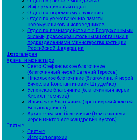
Отдел по работе с молодежью
Информационный отдел
Отдел по тюремному служению
Отдел по увековечению памяти
новомучеников и исповедников
Отдел по взаимодействию с Вооруженными
силами, правоохранительными органами и
подразделениями Министерства юстиции
Российской Федерации:
Фотогалерея
Храмы и монастыри
Свято-Стефановское благочиние
(благочинный иерей Евгений Тарасов)
Никольское благочиние (благочинный иерей
Вячеслав Константинович Шпудейко)
Успенское благочиние (благочинный иерей
Кирилл Ремизов)
Ильинское благочиние (протоиерей Алексей
Безукладников)
Архангельское благочиние (Благочинный
иерей Виктор Александрович Кустов)
Святые
Святые
История епархии