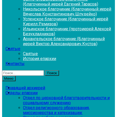
(благочинный иерей Евгений Тарасов)
Никольское благочиние (благочинный иерей
Вячеслав Константинович Шпудейко)
Успенское благочиние (благочинный иерей
Кирилл Ремизов)
Ильинское благочиние (протоиерей Алексей
Безукладников)
Архангельское благочиние (Благочинный
иерей Виктор Александрович Кустов)
Святые
Святые
История епархии
Контакты
Найти:
Меню
Правящий архиерей
Отделы епархии
Отдел по церковной благотворительности и
социальному служению
Отдел религиозного образования,
миссионерства и катехизации: