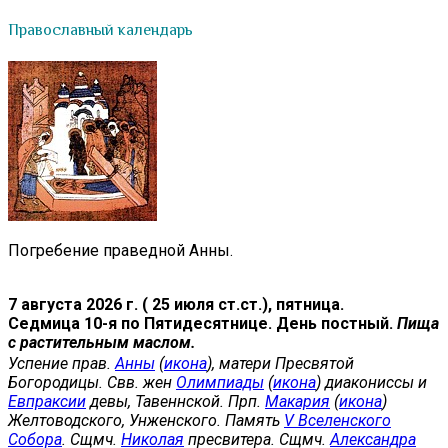
Православный календарь
Погребение праведной Анны.
7 августа 2026 г. ( 25 июля ст.ст.), пятница.
Седмица 10-я по Пятидесятнице. День постный.
Пища
с растительным маслом.
Успение прав.
Анны
(
икона
), матери Пресвятой
Богородицы. Свв. жен
Олимпиады
(
икона
) диакониссы и
Евпраксии
девы, Тавеннской. Прп.
Макария
(
икона
)
Желтоводского, Унженского. Память
V Вселенского
Собора
. Сщмч.
Николая
пресвитера. Сщмч.
Александра