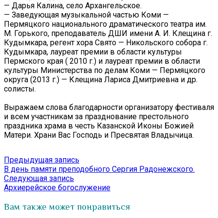
— Дарья Калина, село Архангельское.
— Заведующая музыкальной частью Коми —
Пермяцкого национального драматического театра им.
М. Горького, преподаватель ДШИ имени А. И. Клещина г.
Кудымкара, регент хора Свято — Никольского собора г.
Кудымкара, лауреат премии в области культуры
Пермского края ( 2010 г.) и лауреат премии в области
культуры Министерства по делам Коми — Пермяцкого
округа (2013 г.) — Клещина Лариса Дмитриевна и др.
солисты.
Выражаем слова благодарности организатору фестиваля
и всем участникам за празднование престольного
праздника храма в честь Казанской Иконы Божией
Матери. Храни Вас Господь и Пресвятая Владычица.
Навигация
Предыдущая
Предыдущая запись
запись:
В день памяти преподобного Сергия Радонежского.
по
Следующая
Следующая запись
записям
запись:
Архиерейское богослужение
Вам также может понравиться