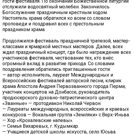
гости фестиваля. По окончании Божественной литургии
отслужили водосвятный молебен. Закончилось
Богослужение праздничным крестным ходом.
Настоятель храма обратился ко всем со словом
проповеди и поздравил всех с престольным
праздником храма.
Продолжился фестиваль праздничной трапезой, мастер-
классами и ярмаркой местных мастеров. Далее, всех
ждал праздничный концерт, где было награждение всех
участников фестиваля, чествование тех, кто внёс
огромный вклад в развитие прихода. Со словами
поздравления обратились приглашенные гости:
— автор-исполнитель, лауреат Международных и
Всероссийских фестивалей авторской песни, клирик
храма Апостола Андрея Первозванного города Перми,
участник концертов на Донбассе, руководитель
продюсерского духовно-патриотического центра
«Званные» — протодиакон Николай Червон.
— Лауреаты международных, всероссийских и краевых
конкурсов — Вокальная группа «Земляки» с.Верх-Иньва.
— Хор «Крохалевские напевы».
— Семья Вихаревых, г. Кудымкар.
— Учащиеся детской школы искусств, село Юсьва.