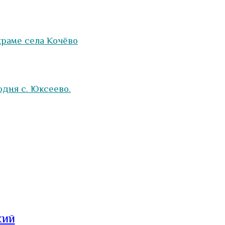
храме села Кочёво
дня с. Юксеево.
кий