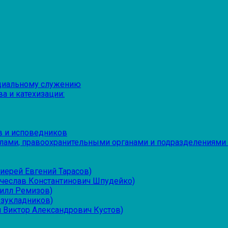
оциальному служению
а и катехизации:
в и исповедников
лами, правоохранительными органами и подразделениями
иерей Евгений Тарасов)
ячеслав Константинович Шпудейко)
рилл Ремизов)
езукладников)
 Виктор Александрович Кустов)