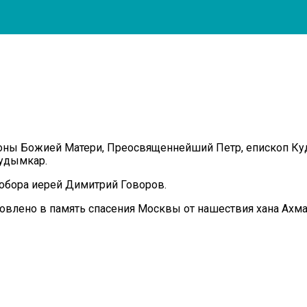
иконы Божией Матери, Преосвященнейший Петр, епископ 
Кудымкар.
обора иерей Димитрий Говоров.
влено в память спасения Москвы от нашествия хана Ахмат