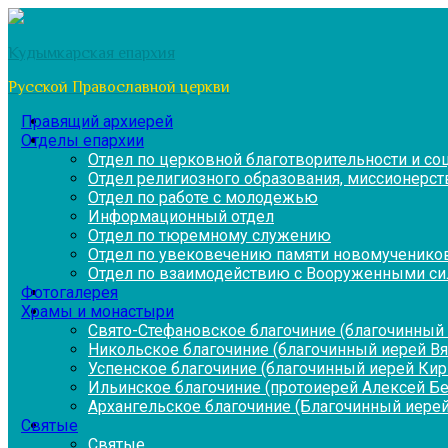
Перейти
к
Кудымкарская епархия
содержимому
Русской Православной церкви
Правящий архиерей
Отделы епархии
Отдел по церковной благотворительности и с
Отдел религиозного образования, миссионерств
Отдел по работе с молодежью
Информационный отдел
Отдел по тюремному служению
Отдел по увековечению памяти новомученико
Отдел по взаимодействию с Вооруженными си
Фотогалерея
Храмы и монастыри
Свято-Стефановское благочиние (благочинный 
Никольское благочиние (благочинный иерей В
Успенское благочиние (благочинный иерей Ки
Ильинское благочиние (протоиерей Алексей Б
Архангельское благочиние (Благочинный иерей
Святые
Святые