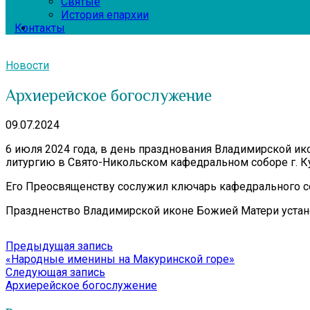
Святые
История епархии
Контакты
Новости
Архиерейское богослужение
09.07.2024
6 июля 2024 года, в день празднования Владимирской 
литургию в Свято-Никольском кафедральном соборе г. 
Его Преосвященству сослужил ключарь кафедрального с
Праздненство Владимирской иконе Божией Матери устано
Навигация
Предыдущая
Предыдущая запись
запись:
«Народные именины на Макуринской горе»
по
Следующая
Следующая запись
записям
запись:
Архиерейское богослужение