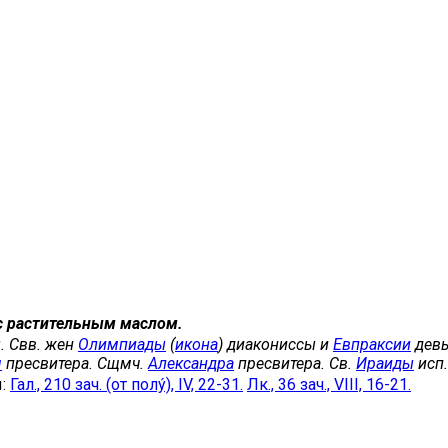
с растительным маслом.
. Свв. жен
Олимпиады
(
икона
) диакониссы и
Евпраксии
девы
я
пресвитера. Сщмч.
Александра
пресвитера. Св.
Ираиды
исп.
ы:
Гал., 210 зач. (от полу́), IV, 22-31.
Лк., 36 зач., VIII, 16-21.