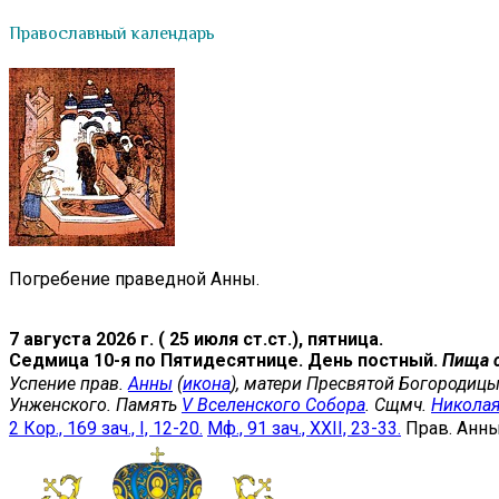
Православный календарь
Погребение праведной Анны.
7 августа 2026 г. ( 25 июля ст.ст.), пятница.
Седмица 10-я по Пятидесятнице. День постный.
Пища 
Успение прав.
Анны
(
икона
), матери Пресвятой Богородицы
Унженского. Память
V Вселенского Собора
. Сщмч.
Никола
2 Кор., 169 зач., I, 12-20.
Мф., 91 зач., XXII, 23-33.
Прав. Анн