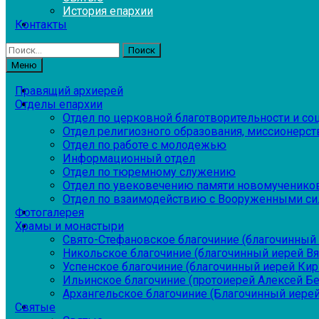
История епархии
Контакты
Найти:
Меню
Правящий архиерей
Отделы епархии
Отдел по церковной благотворительности и с
Отдел религиозного образования, миссионерств
Отдел по работе с молодежью
Информационный отдел
Отдел по тюремному служению
Отдел по увековечению памяти новомученико
Отдел по взаимодействию с Вооруженными си
Фотогалерея
Храмы и монастыри
Свято-Стефановское благочиние (благочинный 
Никольское благочиние (благочинный иерей В
Успенское благочиние (благочинный иерей Ки
Ильинское благочиние (протоиерей Алексей Б
Архангельское благочиние (Благочинный иерей
Святые