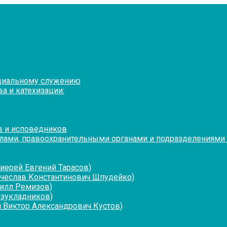
оциальному служению
а и катехизации:
в и исповедников
лами, правоохранительными органами и подразделениями
иерей Евгений Тарасов)
ячеслав Константинович Шпудейко)
рилл Ремизов)
езукладников)
 Виктор Александрович Кустов)