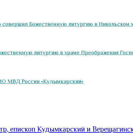
р совершил Божественную литургию в Никольском 
ожественную литургию в храме Преображения Госпо
 МО МВД России «Кудымкарский»
тр, епископ Кудымкарский и Верещагинс