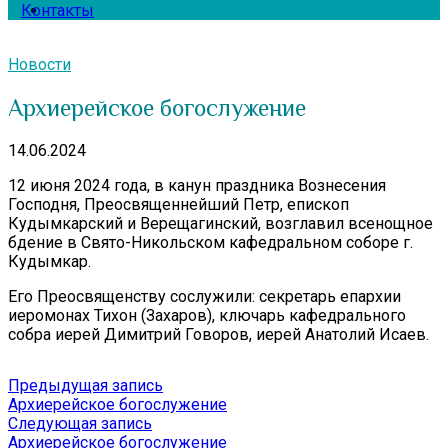
Контакты
Новости
Архиерейское богослужение
14.06.2024
12 июня 2024 года, в канун праздника Вознесения
Господня, Преосвященнейший Петр, епископ
Кудымкарский и Верещагинский, возглавил всенощное
бдение в Свято-Никольском кафедральном соборе г.
Кудымкар.
Его Преосвященству сослужили: секретарь епархии
иеромонах Тихон (Захаров), ключарь кафедрального
собра иерей Димитрий Говоров, иерей Анатолий Исаев.
Навигация
Предыдущая
Предыдущая запись
запись:
Архиерейское богослужение
по
Следующая
Следующая запись
записям
запись:
Архиерейское богослужение