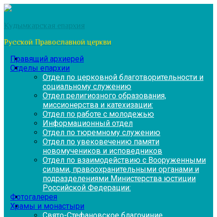
Перейти
к
Кудымкарская епархия
содержимому
Русской Православной церкви
Правящий архиерей
Отделы епархии
Отдел по церковной благотворительности и
социальному служению
Отдел религиозного образования,
миссионерства и катехизации:
Отдел по работе с молодежью
Информационный отдел
Отдел по тюремному служению
Отдел по увековечению памяти
новомучеников и исповедников
Отдел по взаимодействию с Вооруженными
силами, правоохранительными органами и
подразделениями Министерства юстиции
Российской Федерации:
Фотогалерея
Храмы и монастыри
Свято-Стефановское благочиние