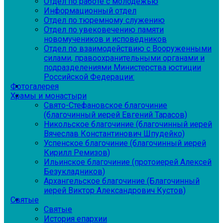
Отдел по работе с молодежью
Информационный отдел
Отдел по тюремному служению
Отдел по увековечению памяти
новомучеников и исповедников
Отдел по взаимодействию с Вооруженными
силами, правоохранительными органами и
подразделениями Министерства юстиции
Российской Федерации:
Фотогалерея
Храмы и монастыри
Свято-Стефановское благочиние
(благочинный иерей Евгений Тарасов)
Никольское благочиние (благочинный иерей
Вячеслав Константинович Шпудейко)
Успенское благочиние (благочинный иерей
Кирилл Ремизов)
Ильинское благочиние (протоиерей Алексей
Безукладников)
Архангельское благочиние (Благочинный
иерей Виктор Александрович Кустов)
Святые
Святые
История епархии