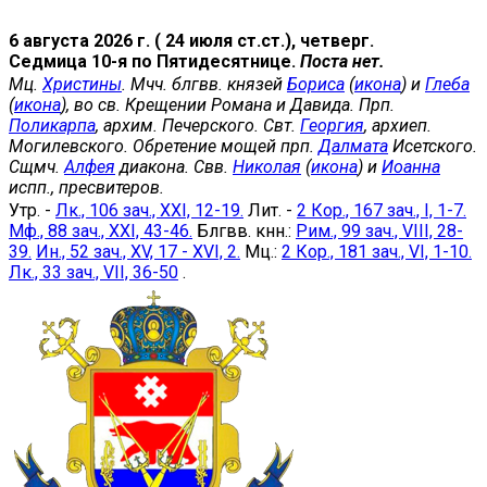
6 августа 2026 г. ( 24 июля ст.ст.), четверг.
Седмица 10-я по Пятидесятнице.
Поста нет.
Мц.
Христины
. Мчч. блгвв. князей
Бориса
(
икона
) и
Глеба
(
икона
), во св. Крещении Романа и Давида. Прп.
Поликарпа
, архим. Печерского. Свт.
Георгия
, архиеп.
Могилевского. Обретение мощей прп.
Далмата
Исетского.
Сщмч.
Алфея
диакона. Свв.
Николая
(
икона
) и
Иоанна
испп., пресвитеров.
Утр. -
Лк., 106 зач., XXI, 12-19.
Лит. -
2 Кор., 167 зач., I, 1-7.
Мф., 88 зач., XXI, 43-46.
Блгвв. кнн.:
Рим., 99 зач., VIII, 28-
39.
Ин., 52 зач., XV, 17 - XVI, 2.
Мц.:
2 Кор., 181 зач., VI, 1-10.
Лк., 33 зач., VII, 36-50
.