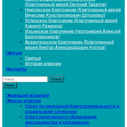
(благочинный иерей Евгений Тарасов)
Никольское благочиние (благочинный иерей
Вячеслав Константинович Шпудейко)
Успенское благочиние (благочинный иерей
Кирилл Ремизов)
Ильинское благочиние (протоиерей Алексей
Безукладников)
Архангельское благочиние (Благочинный
иерей Виктор Александрович Кустов)
Святые
Святые
История епархии
Контакты
Найти:
Меню
Правящий архиерей
Отделы епархии
Отдел по церковной благотворительности и
социальному служению
Отдел религиозного образования,
миссионерства и катехизации: