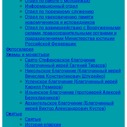
Отдел по работе с молодежью
Информационный отдел
Отдел по тюремному служению
Отдел по увековечению памяти
новомучеников и исповедников
Отдел по взаимодействию с Вооруженными
силами, правоохранительными органами и
подразделениями Министерства юстиции
Российской Федерации:
Фотогалерея
Храмы и монастыри
Свято-Стефановское благочиние
(благочинный иерей Евгений Тарасов)
Никольское благочиние (благочинный иерей
Вячеслав Константинович Шпудейко)
Успенское благочиние (благочинный иерей
Кирилл Ремизов)
Ильинское благочиние (протоиерей Алексей
Безукладников)
Архангельское благочиние (Благочинный
иерей Виктор Александрович Кустов)
Святые
Святые
История епархии