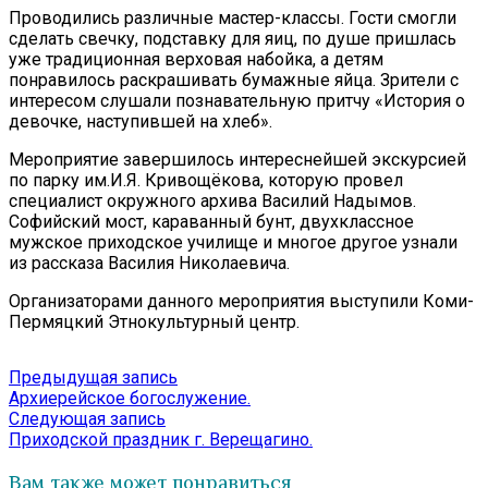
Проводились различные мастер-классы. Гости смогли
сделать свечку, подставку для яиц, по душе пришлась
уже традиционная верховая набойка, а детям
понравилось раскрашивать бумажные яйца. Зрители с
интересом слушали познавательную притчу «История о
девочке, наступившей на хлеб».
Мероприятие завершилось интереснейшей экскурсией
по парку им.И.Я. Кривощёкова, которую провел
специалист окружного архива Василий Надымов.
Софийский мост, караванный бунт, двухклассное
мужское приходское училище и многое другое узнали
из рассказа Василия Николаевича.
Организаторами данного мероприятия выступили Коми-
Пермяцкий Этнокультурный центр.
Навигация
Предыдущая
Предыдущая запись
запись:
Архиерейское богослужение.
по
Следующая
Следующая запись
записям
запись:
Приходской праздник г. Верещагино.
Вам также может понравиться