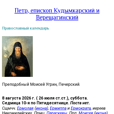
Петр, епископ Кудымкарский и
Верещагинский
Православный календарь
Преподобный Моисей Угрин, Печерский.
8 августа 2026 г. ( 26 июля ст.ст.), суббота.
Седмица 10-я по Пятидесятнице.
Поста нет.
Сщмчч.
Ермолая
(
икона
),
Ермиппа
и
Ермократа
, иереев
Никомидийских. Прмц.
Параскевы
. Прп.
Моисея
(
икона
)