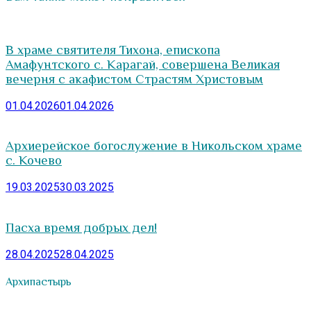
В храме святителя Тихона, епископа
Амафунтского с. Карагай, совершена Великая
вечерня с акафистом Страстям Христовым
01.04.2026
01.04.2026
Архиерейское богослужение в Никольском храме
с. Кочево
19.03.2025
30.03.2025
Пасха время добрых дел!
28.04.2025
28.04.2025
Архипастырь