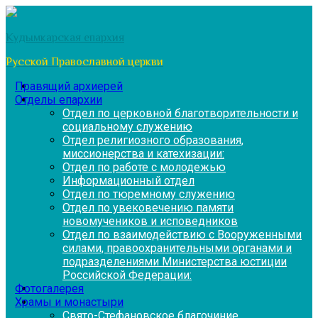
Перейти
к
Кудымкарская епархия
содержимому
Русской Православной церкви
Правящий архиерей
Отделы епархии
Отдел по церковной благотворительности и
социальному служению
Отдел религиозного образования,
миссионерства и катехизации:
Отдел по работе с молодежью
Информационный отдел
Отдел по тюремному служению
Отдел по увековечению памяти
новомучеников и исповедников
Отдел по взаимодействию с Вооруженными
силами, правоохранительными органами и
подразделениями Министерства юстиции
Российской Федерации:
Фотогалерея
Храмы и монастыри
Свято-Стефановское благочиние