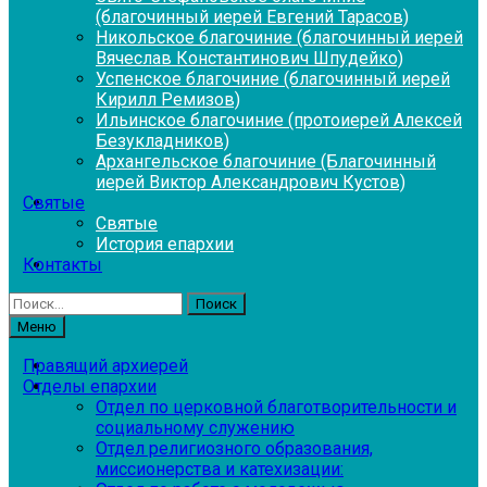
(благочинный иерей Евгений Тарасов)
Никольское благочиние (благочинный иерей
Вячеслав Константинович Шпудейко)
Успенское благочиние (благочинный иерей
Кирилл Ремизов)
Ильинское благочиние (протоиерей Алексей
Безукладников)
Архангельское благочиние (Благочинный
иерей Виктор Александрович Кустов)
Святые
Святые
История епархии
Контакты
Найти:
Меню
Правящий архиерей
Отделы епархии
Отдел по церковной благотворительности и
социальному служению
Отдел религиозного образования,
миссионерства и катехизации: