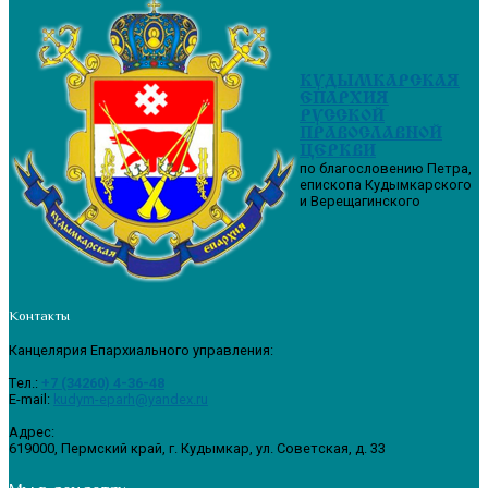
КУДЫМКАРСКАЯ
ЕПАРХИЯ
РУССКОЙ
ПРАВОСЛАВНОЙ
ЦЕРКВИ
по благословению Петра,
епископа Кудымкарского
и Верещагинского
Контакты
Канцелярия Епархиального управления:
Tел.:
+7 (34260) 4-36-48
E-mail:
kudym-eparh@yandex.ru
Адрес:
619000, Пермский край, г. Кудымкар, ул. Советская, д. 33