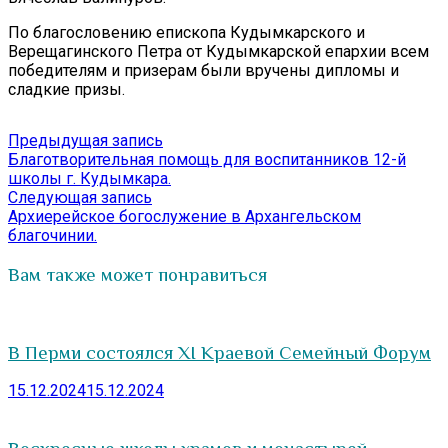
По благословению епископа Кудымкарского и
Верещагинского Петра от Кудымкарской епархии всем
победителям и призерам были вручены дипломы и
сладкие призы.
Навигация
Предыдущая
Предыдущая запись
запись:
Благотворительная помощь для воспитанников 12-й
по
школы г. Кудымкара.
записям
Следующая
Следующая запись
запись:
Архиерейское богослужение в Архангельском
благочинии.
Вам также может понравиться
В Перми состоялся ХI Краевой Семейный Форум
15.12.2024
15.12.2024