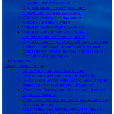
социальному служению
Отдел религиозного образования,
миссионерства и катехизации:
Отдел по работе с молодежью
Информационный отдел
Отдел по тюремному служению
Отдел по увековечению памяти
новомучеников и исповедников
Отдел по взаимодействию с Вооруженными
силами, правоохранительными органами и
подразделениями Министерства юстиции
Российской Федерации:
Фотогалерея
Храмы и монастыри
Свято-Стефановское благочиние
(благочинный иерей Евгений Тарасов)
Никольское благочиние (благочинный иерей
Вячеслав Константинович Шпудейко)
Успенское благочиние (благочинный иерей
Кирилл Ремизов)
Ильинское благочиние (протоиерей Алексей
Безукладников)
Архангельское благочиние (Благочинный