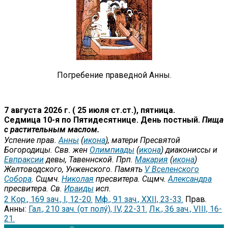
Погребение праведной Анны.
7 августа 2026 г. ( 25 июля ст.ст.), пятница.
Седмица 10-я по Пятидесятнице. День постный.
Пища
с растительным маслом.
Успение прав.
Анны
(
икона
), матери Пресвятой
Богородицы. Свв. жен
Олимпиады
(
икона
) диакониссы и
Евпраксии
девы, Тавеннской. Прп.
Макария
(
икона
)
Желтоводского, Унженского. Память
V Вселенского
Собора
. Сщмч.
Николая
пресвитера. Сщмч.
Александра
пресвитера. Св.
Ираиды
исп.
2 Кор., 169 зач., I, 12-20.
Мф., 91 зач., XXII, 23-33.
Прав.
Анны:
Гал., 210 зач. (от полу́), IV, 22-31.
Лк., 36 зач., VIII, 16-
21.