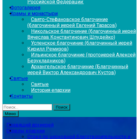
Российской Федерации:
Фотогалерея
Храмы и монастыри
Свято-Стефановское благочиние
(благочинный иерей Евгений Тарасов)
Никольское благочиние (благочинный иерей
Вячеслав Константинович Шпудейко)
Успенское благочиние (благочинный иерей
Кирилл Ремизов)
Ильинское благочиние (протоиерей Алексей
Безукладников)
Архангельское благочиние (Благочинный
иерей Виктор Александрович Кустов)
Святые
Святые
История епархии
Контакты
Найти:
Меню
Правящий архиерей
Отделы епархии
Отдел по церковной благотворительности и