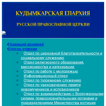
Перейти
к
КУДЫМКАРСКАЯ ЕПАРХИЯ
содержимому
РУССКОЙ ПРАВОСЛАВНОЙ ЦЕРКВИ
Правящий архиерей
Отделы епархии
Отдел по церковной благотворительности и
социальному служению
Отдел религиозного образования,
миссионерства и катехизации:
Отдел по работе с молодежью
Информационный отдел
Отдел по тюремному служению
Отдел по увековечению памяти
новомучеников и исповедников
Отдел по взаимодействию с Вооруженными
силами, правоохранительными органами и
подразделениями Министерства юстиции