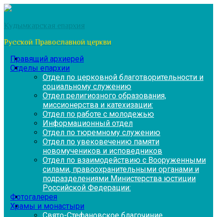
Перейти
к
Кудымкарская епархия
содержимому
Русской Православной церкви
Правящий архиерей
Отделы епархии
Отдел по церковной благотворительности и
социальному служению
Отдел религиозного образования,
миссионерства и катехизации:
Отдел по работе с молодежью
Информационный отдел
Отдел по тюремному служению
Отдел по увековечению памяти
новомучеников и исповедников
Отдел по взаимодействию с Вооруженными
силами, правоохранительными органами и
подразделениями Министерства юстиции
Российской Федерации:
Фотогалерея
Храмы и монастыри
Свято-Стефановское благочиние