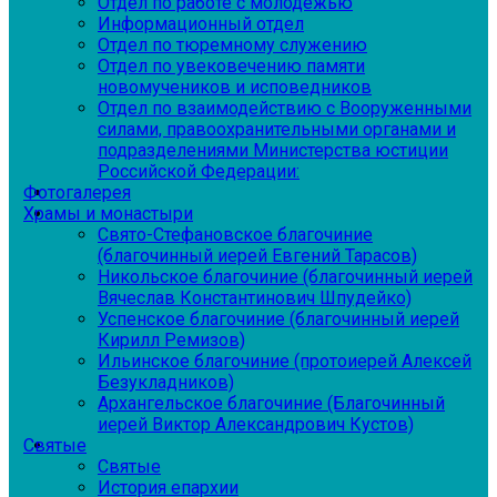
Отдел по работе с молодежью
Информационный отдел
Отдел по тюремному служению
Отдел по увековечению памяти
новомучеников и исповедников
Отдел по взаимодействию с Вооруженными
силами, правоохранительными органами и
подразделениями Министерства юстиции
Российской Федерации:
Фотогалерея
Храмы и монастыри
Свято-Стефановское благочиние
(благочинный иерей Евгений Тарасов)
Никольское благочиние (благочинный иерей
Вячеслав Константинович Шпудейко)
Успенское благочиние (благочинный иерей
Кирилл Ремизов)
Ильинское благочиние (протоиерей Алексей
Безукладников)
Архангельское благочиние (Благочинный
иерей Виктор Александрович Кустов)
Святые
Святые
История епархии