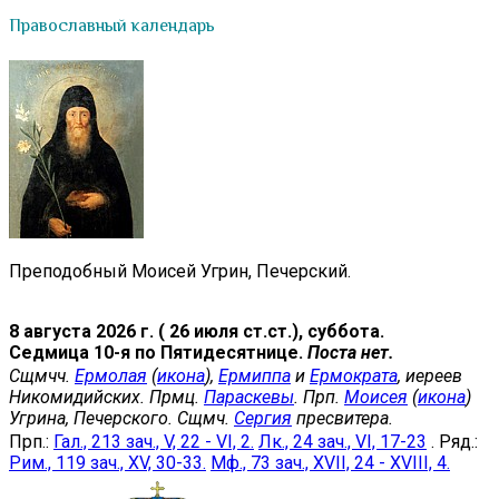
Православный календарь
Преподобный Моисей Угрин, Печерский.
8 августа 2026 г. ( 26 июля ст.ст.), суббота.
Седмица 10-я по Пятидесятнице.
Поста нет.
Сщмчч.
Ермолая
(
икона
),
Ермиппа
и
Ермократа
, иереев
Никомидийских. Прмц.
Параскевы
. Прп.
Моисея
(
икона
)
Угрина, Печерского. Сщмч.
Сергия
пресвитера.
Прп.:
Гал., 213 зач., V, 22 - VI, 2.
Лк., 24 зач., VI, 17-23
. Ряд.:
Рим., 119 зач., XV, 30-33.
Мф., 73 зач., XVII, 24 - XVIII, 4.