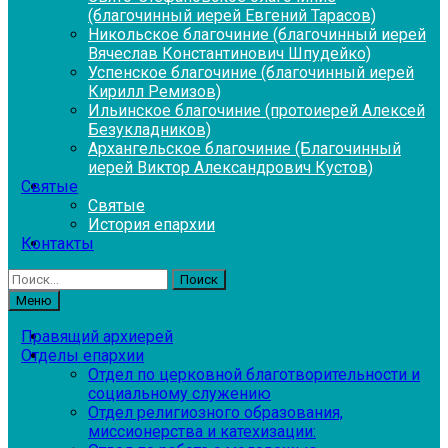
(благочинный иерей Евгений Тарасов)
Никольское благочиние (благочинный иерей
Вячеслав Константинович Шпудейко)
Успенское благочиние (благочинный иерей
Кирилл Ремизов)
Ильинское благочиние (протоиерей Алексей
Безукладников)
Архангельское благочиние (Благочинный
иерей Виктор Александрович Кустов)
Святые
Святые
История епархии
Контакты
Найти:
Меню
Правящий архиерей
Отделы епархии
Отдел по церковной благотворительности и
социальному служению
Отдел религиозного образования,
миссионерства и катехизации: