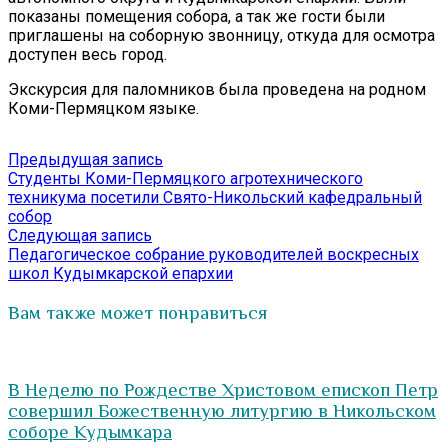
показаны помещения собора, а так же гости были
приглашены на соборную звонницу, откуда для осмотра
доступен весь город.
Экскурсия для паломников была проведена на родном
Коми-Пермяцком языке.
Навигация
Предыдущая
Предыдущая запись
запись:
Студенты Коми-Пермяцкого агротехнического
по
техникума посетили Свято-Никольский кафедральный
записям
собор
Следующая
Следующая запись
запись:
Педагогическое собрание руководителей воскресных
школ Кудымкарской епархии
Вам также может понравиться
В Неделю по Рождестве Христовом епископ Петр
совершил Божественную литургию в Никольском
соборе Кудымкара