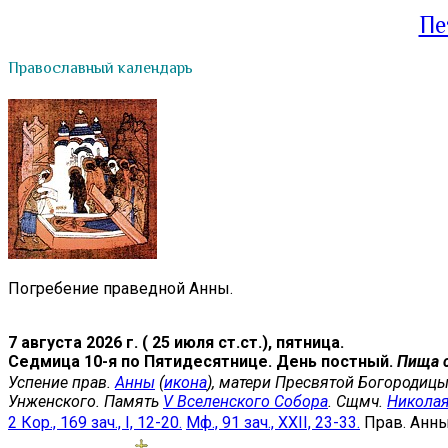
Пе
Православный календарь
Погребение праведной Анны.
7 августа 2026 г. ( 25 июля ст.ст.), пятница.
Седмица 10-я по Пятидесятнице. День постный.
Пища 
Успение прав.
Анны
(
икона
), матери Пресвятой Богородицы
Унженского. Память
V Вселенского Собора
. Сщмч.
Никола
2 Кор., 169 зач., I, 12-20.
Мф., 91 зач., XXII, 23-33.
Прав. Анн