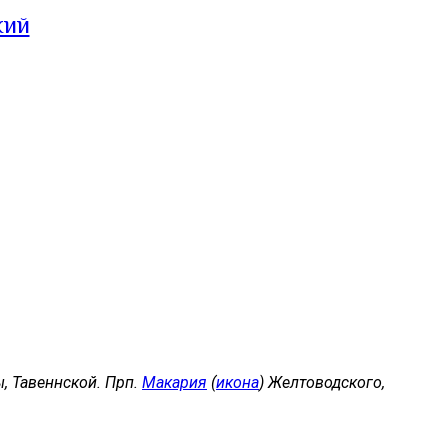
кий
, Тавеннской. Прп.
Макария
(
икона
) Желтоводского,