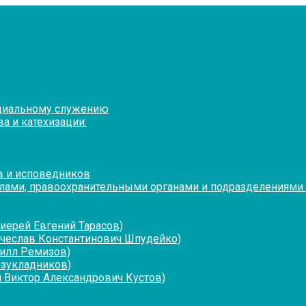
оциальному служению
а и катехизации:
в и исповедников
лами, правоохранительными органами и подразделениями
иерей Евгений Тарасов)
ячеслав Константинович Шпудейко)
рилл Ремизов)
езукладников)
 Виктор Александрович Кустов)