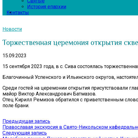
Святые
История епархии
Контакты
Новости
Торжественная церемония открытия скв
15.09.2023
15 сентября 2023 года, в с. Сива состоялась торжестве
Благочинный Успенского и Ильинского округов, настоят
Среди гостей на церемонии открытия присутствовали гла
майор Виктор Александрович Батмазов.
Отец Кирилл Ремизов обратился с приветственным слово
поле брани.
Навигация
Предыдущая
Предыдущая запись
запись:
Православая экскурсия в Свято-Никольском кафедральн
по
Следующая
Следующая запись