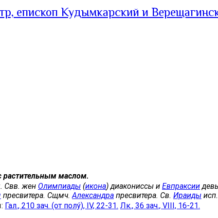
тр, епископ Кудымкарский и Верещагинс
с растительным маслом.
. Свв. жен
Олимпиады
(
икона
) диакониссы и
Евпраксии
девы
я
пресвитера. Сщмч.
Александра
пресвитера. Св.
Ираиды
исп.
ы:
Гал., 210 зач. (от полу́), IV, 22-31.
Лк., 36 зач., VIII, 16-21.