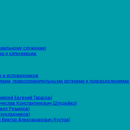
оциальному служению
а и катехизации:
в и исповедников
лами, правоохранительными органами и подразделениями
иерей Евгений Тарасов)
ячеслав Константинович Шпудейко)
рилл Ремизов)
езукладников)
 Виктор Александрович Кустов)