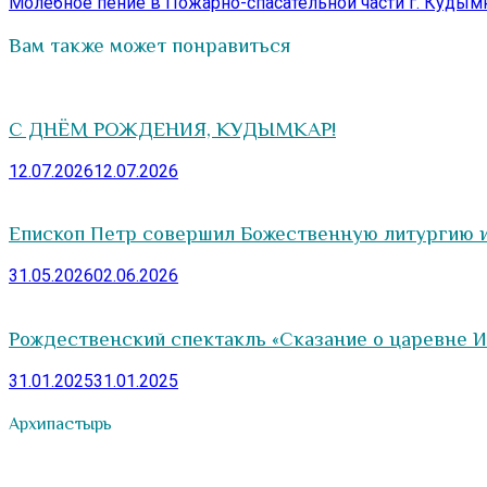
записям
запись:
Молебное пение в Пожарно-спасательной части г. Кудым
Вам также может понравиться
С ДНЁМ РОЖДЕНИЯ, КУДЫМКАР!
12.07.2026
12.07.2026
Епископ Петр совершил Божественную литургию и
31.05.2026
02.06.2026
Рождественский спектакль «Сказание о царевне Ио
31.01.2025
31.01.2025
Архипастырь