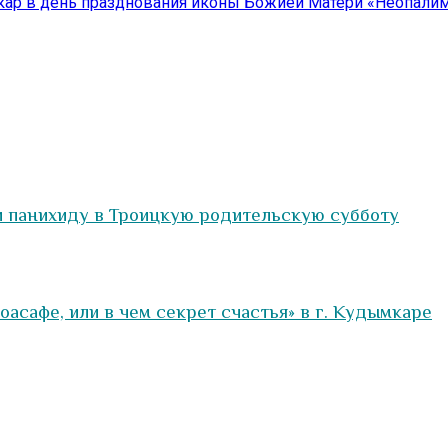
кар в день празднования иконы Божией Матери «Неопали
 панихиду в Троицкую родительскую субботу
асафе, или в чем секрет счастья» в г. Кудымкаре