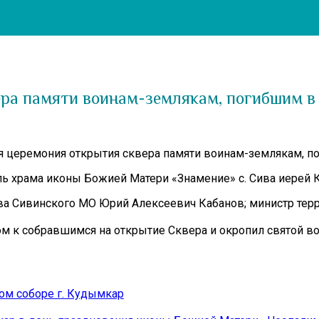
ера памяти воинам-землякам, погибшим в
нная церемония открытия сквера памяти воинам-землякам, 
ель храма иконы Божией Матери «Знамение» с. Сива иерей
ва Сивинского МО Юрий Алексеевич Кабанов; министр терр
м к собравшимся на открытие Сквера и окропил святой в
ом соборе г. Кудымкар