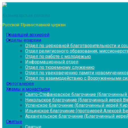
Перейти
к
Кудымкарская епархия
содержимому
Русской Православной церкви
Правящий архиерей
Отделы епархии
Отдел по церковной благотворительности и с
Отдел религиозного образования, миссионерств
Отдел по работе с молодежью
Информационный отдел
Отдел по тюремному служению
Отдел по увековечению памяти новомученико
Отдел по взаимодействию с Вооруженными си
Фотогалерея
Храмы и монастыри
Свято-Стефановское благочиние (благочинный 
Никольское благочиние (благочинный иерей В
Успенское благочиние (благочинный иерей Ки
Ильинское благочиние (протоиерей Алексей Б
Архангельское благочиние (Благочинный иерей
Святые
Святые