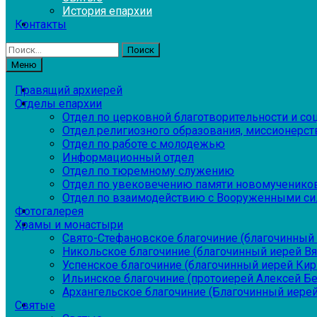
История епархии
Контакты
Найти:
Меню
Правящий архиерей
Отделы епархии
Отдел по церковной благотворительности и с
Отдел религиозного образования, миссионерств
Отдел по работе с молодежью
Информационный отдел
Отдел по тюремному служению
Отдел по увековечению памяти новомученико
Отдел по взаимодействию с Вооруженными си
Фотогалерея
Храмы и монастыри
Свято-Стефановское благочиние (благочинный 
Никольское благочиние (благочинный иерей В
Успенское благочиние (благочинный иерей Ки
Ильинское благочиние (протоиерей Алексей Б
Архангельское благочиние (Благочинный иерей
Святые