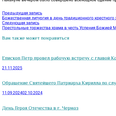
Навигация
Предыдущая
Предыдущая запись
запись:
Божественная литургия в день традиционного крестного
по
Следующая
Следующая запись
записям
запись:
Престольные торжества храма в честь Успения Божией М
Вам также может понравиться
Епископ Петр провел рабочую встречу с главой К
21.11.2025
Обращение Святейшего Патриарха Кирилла по слу
11.09.2024
02.10.2024
День Героя Отечества в г. Чермоз