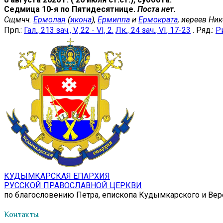
Седмица 10-я по Пятидесятнице.
Поста нет.
Сщмчч.
Ермолая
(
икона
),
Ермиппа
и
Ермократа
, иереев Ни
Прп.:
Гал., 213 зач., V, 22 - VI, 2.
Лк., 24 зач., VI, 17-23
. Ряд.:
Ри
КУДЫМКАРСКАЯ ЕПАРХИЯ
РУССКОЙ ПРАВОСЛАВНОЙ ЦЕРКВИ
по благословению Петра, епископа Кудымкарского и Ве
Контакты