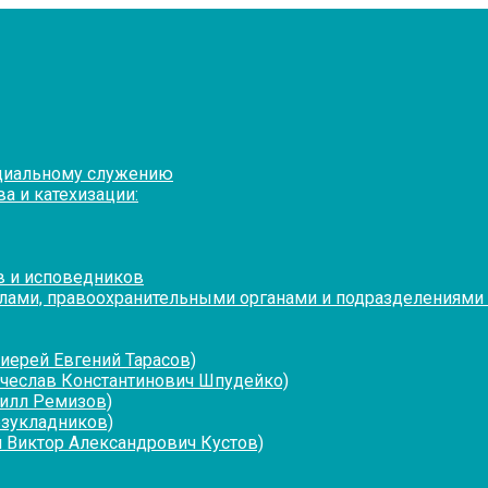
оциальному служению
а и катехизации:
в и исповедников
лами, правоохранительными органами и подразделениями
иерей Евгений Тарасов)
ячеслав Константинович Шпудейко)
рилл Ремизов)
езукладников)
 Виктор Александрович Кустов)