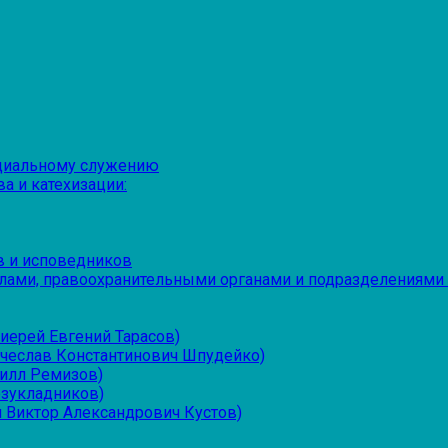
оциальному служению
а и катехизации:
в и исповедников
лами, правоохранительными органами и подразделениями
иерей Евгений Тарасов)
ячеслав Константинович Шпудейко)
рилл Ремизов)
езукладников)
 Виктор Александрович Кустов)