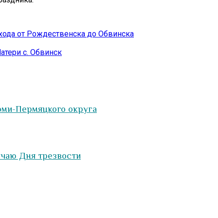
 хода от Рождественска до Обвинска
атери с. Обвинск
оми-Пермяцкого округа
чаю Дня трезвости