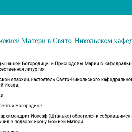
Божией Матери в Свято-Никольском кафе
чицы нашей Богородицы и Приснодевы Марии в кафедрально
ественная литургия.
ой епархии, настоятель Свято-Никольского кафедральног
й Исаев.
и.
вятой Богородице.
а архимандрит Иоасаф (Штанько) обратился к собравшимся
учил в подарок икону Божией Матери.
аздника.