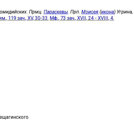
комидийских. Прмц.
Параскевы
. Прп.
Моисея
(
икона
) Угрина
м., 119 зач., XV, 30-33.
Мф., 73 зач., XVII, 24 - XVIII, 4.
рещагинского