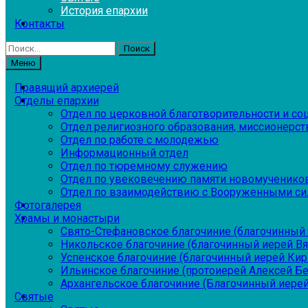
История епархии
Контакты
Найти:
Меню
Правящий архиерей
Отделы епархии
Отдел по церковной благотворительности и с
Отдел религиозного образования, миссионерств
Отдел по работе с молодежью
Информационный отдел
Отдел по тюремному служению
Отдел по увековечению памяти новомученико
Отдел по взаимодействию с Вооруженными си
Фотогалерея
Храмы и монастыри
Свято-Стефановское благочиние (благочинный 
Никольское благочиние (благочинный иерей В
Успенское благочиние (благочинный иерей Ки
Ильинское благочиние (протоиерей Алексей Б
Архангельское благочиние (Благочинный иерей
Святые