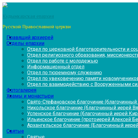
Перейти
к
Кудымкарская епархия
содержимому
Русской Православной церкви
Правящий архиерей
Отделы епархии
Отдел по церковной благотворительности и с
Отдел религиозного образования, миссионерств
Отдел по работе с молодежью
Информационный отдел
Отдел по тюремному служению
Отдел по увековечению памяти новомученико
Отдел по взаимодействию с Вооруженными си
Фотогалерея
Храмы и монастыри
Свято-Стефановское благочиние (благочинный 
Никольское благочиние (благочинный иерей В
Успенское благочиние (благочинный иерей Ки
Ильинское благочиние (протоиерей Алексей Б
Архангельское благочиние (Благочинный иерей
Святые
Святые