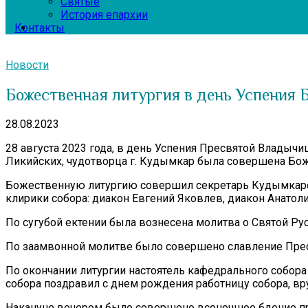
Святые
История епархии
Контакты
Новости
Божественная литургия в день Успения 
28.08.2023
28 августа 2023 года, в день Успения Пресвятой Влады
Ликийских, чудотворца г. Кудымкар была совершена Бож
Божественную литургию совершил секретарь Кудымкарск
клирики собора: диакон Евгений Яковлев, диакон Анатоли
По сугубой ектении была вознесена молитва о Святой Рус
По заамвонной молитве было совершено славление Прес
По окончании литургии настоятель кафедрального собор
собора поздравил с днем рождения работницу собора, вр
Накануне вечером было совершено всенощное бдение пр