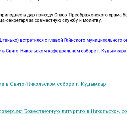
приподнес в дар приходу Спасо-Преображенского храма б
тца-секретаря за совместную службу и молитву.
анько) встретился с главой Гайнского муниципального ок
е в Свято-Никольском кафедральном соборе г. Кудымкара
ии в Свято-Никольском соборе г. Кудымкар
 совершил Божественную литургию в Никольском с