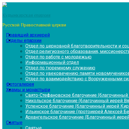
Перейти
к
Кудымкарская епархия
содержимому
Русской Православной церкви
Правящий архиерей
Отделы епархии
Отдел по церковной благотворительности и с
Отдел религиозного образования, миссионерств
Отдел по работе с молодежью
Информационный отдел
Отдел по тюремному служению
Отдел по увековечению памяти новомученико
Отдел по взаимодействию с Вооруженными си
Фотогалерея
Храмы и монастыри
Свято-Стефановское благочиние (благочинный 
Никольское благочиние (благочинный иерей В
Успенское благочиние (благочинный иерей Ки
Ильинское благочиние (протоиерей Алексей Б
Архангельское благочиние (Благочинный иерей
Святые
Святые