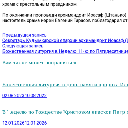
храма с престольным праздником.
По окончании проповеди архимандрит Иоасаф (Штанько) 
настоятель храма иерей Евгений Тарасов поблагодарил о
Навигация
Предыдущая
Предыдущая запись
запись:
Секретарь Кудымкарской епархии архимандрит Иоасаф (Шт
по
Следующая
Следующая запись
записям
запись:
Божественная литургия в Неделю 11-ю по Пятидесятниц
Вам также может понравиться
Божественная литургия в день памяти пророка Ил
02.08.2023
10.08.2023
В Неделю по Рождестве Христовом епископ Петр
12.01.2026
12.01.2026