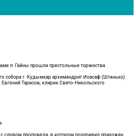
раме п. Гайны прошли престольные торжества.
о собора г. Кудымкар архимандрит Иоасаф (Штанько).
 Евгений Тарасов; клирик Свято-Никольского
.
 с словом проповеди, в котором поздравил прихожан