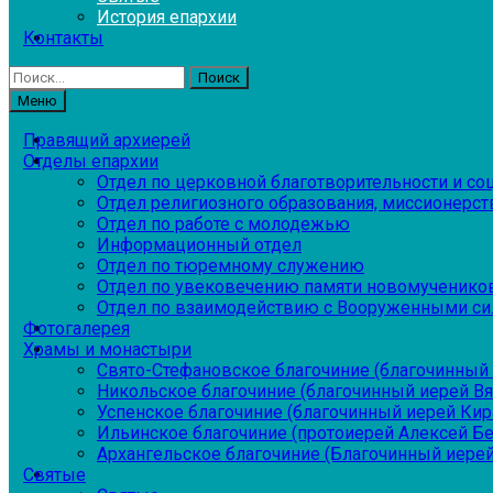
История епархии
Контакты
Найти:
Меню
Правящий архиерей
Отделы епархии
Отдел по церковной благотворительности и с
Отдел религиозного образования, миссионерств
Отдел по работе с молодежью
Информационный отдел
Отдел по тюремному служению
Отдел по увековечению памяти новомученико
Отдел по взаимодействию с Вооруженными си
Фотогалерея
Храмы и монастыри
Свято-Стефановское благочиние (благочинный 
Никольское благочиние (благочинный иерей В
Успенское благочиние (благочинный иерей Ки
Ильинское благочиние (протоиерей Алексей Б
Архангельское благочиние (Благочинный иерей
Святые