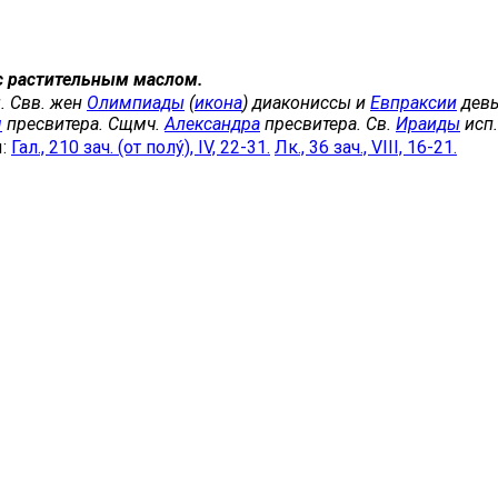
с растительным маслом.
. Свв. жен
Олимпиады
(
икона
) диакониссы и
Евпраксии
девы
я
пресвитера. Сщмч.
Александра
пресвитера. Св.
Ираиды
исп.
ы:
Гал., 210 зач. (от полу́), IV, 22-31.
Лк., 36 зач., VIII, 16-21.