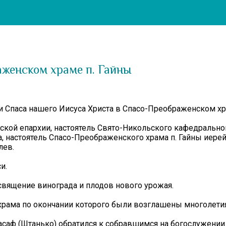
женском храме п. Гайны
а и Спаса нашего Иисуса Христа в Спасо-Преображенском х
ой епархии, настоятель Свято-Никольского кафедральног
, настоятель Спасо-Преображенского храма п. Гайны иерей
лев.
и.
священие винограда и плодов нового урожая.
храма по окончании которого были возглашены многолетия
саф (Штанько) обратился к собравшимся на богослужении