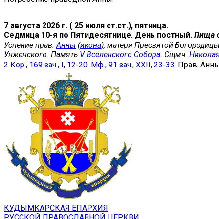
7 августа 2026 г. ( 25 июля ст.ст.), пятница.
Седмица 10-я по Пятидесятнице. День постный.
Пища 
Успение прав.
Анны
(
икона
), матери Пресвятой Богородицы
Унженского. Память
V Вселенского Собора
. Сщмч.
Никола
2 Кор., 169 зач., I, 12-20.
Мф., 91 зач., XXII, 23-33.
Прав. Анн
КУДЫМКАРСКАЯ ЕПАРХИЯ
РУССКОЙ ПРАВОСЛАВНОЙ ЦЕРКВИ