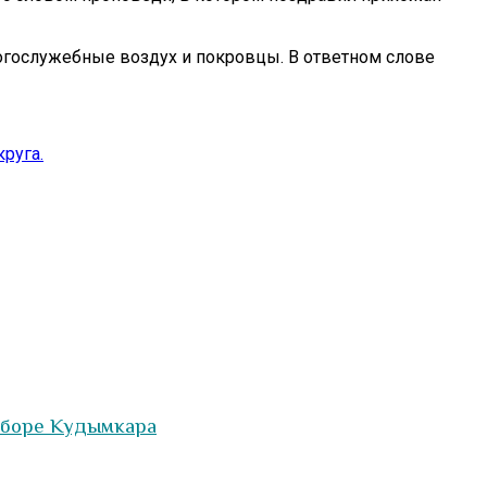
огослужебные воздух и покровцы. В ответном слове
руга.
оборе Кудымкара