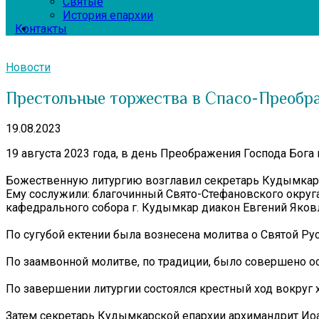
Святые
История епархии
Контакты
Новости
Престольные торжества в Спасо-Преобра
19.08.2023
19 августа 2023 года, в день Преображения Господа Бог
Божественную литургию возглавил секретарь Кудымкарск
Ему сослужили: благочинный Свято-Стефановского округа
кафедрального собора г. Кудымкар диакон Евгений Яков
По сугубой ектении была вознесена молитва о Святой Рус
По заамвонной молитве, по традиции, было совершено о
По завершении литургии состоялся крестный ход вокруг 
Затем секретарь Кудымкарской епархии архимандрит Иоа