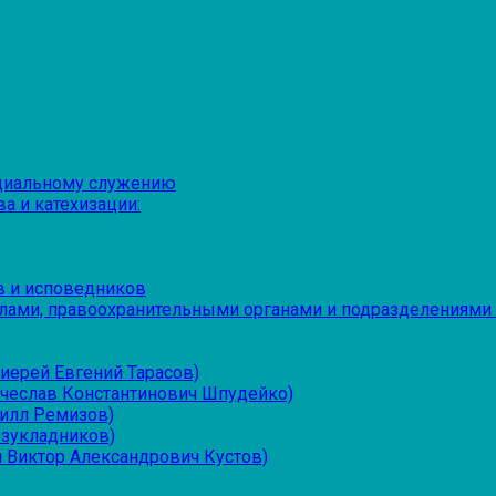
оциальному служению
а и катехизации:
в и исповедников
лами, правоохранительными органами и подразделениями
иерей Евгений Тарасов)
ячеслав Константинович Шпудейко)
рилл Ремизов)
езукладников)
 Виктор Александрович Кустов)