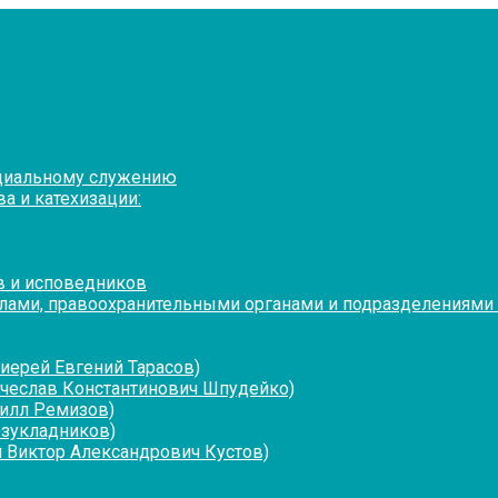
оциальному служению
а и катехизации:
в и исповедников
лами, правоохранительными органами и подразделениями
иерей Евгений Тарасов)
ячеслав Константинович Шпудейко)
рилл Ремизов)
езукладников)
 Виктор Александрович Кустов)